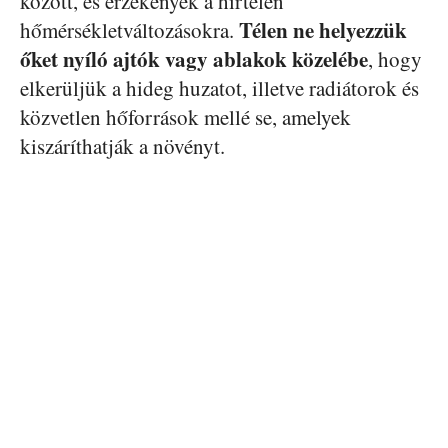
között, és érzékenyek a hirtelen
Télen ne helyezzük
hőmérsékletváltozásokra.
őket nyíló ajtók vagy ablakok közelébe
, hogy
elkerüljük a hideg huzatot, illetve radiátorok és
közvetlen hőforrások mellé se, amelyek
kiszáríthatják a növényt.