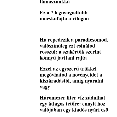
támaszunkká
Ez a 7 legnyugodtabb
macskafajta a világon
Ha repedezik a paradicsomod,
valószínűleg ezt csinálod
rosszul: a szakértők szerint
könnyű javítani rajta
Ezzel az egyszerű trükkel
megóvhatod a növényeidet a
kiszáradástól, amíg nyaralni
vagy
Háromezer liter víz zúdulhat
egy átlagos tetőre: ennyit hoz
valójában egy kiadós nyári eső