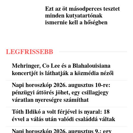
Ezt az öt másodperces tesztet
minden kutyatartónak
ismernie kell a hőségben
LEGFRISSEBB
Mehringer, Co Lee és a Blahalouisiana
koncertjét is láthatják a közmédia nézői
Napi horoszkóp 2026. augusztus 10-re:
pénzügyi áttörés jöhet, egy csillagjegy
váratlan nyereségre számíthat
Tóth Ildikó a volt férjével is nyaral: 18
évvel a válás után valódi családdá váltak
Napi horoszkóp 2026. augusztus 9.: egy