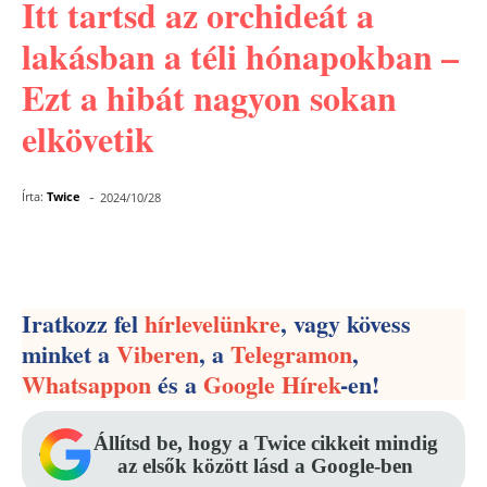
Itt tartsd az orchideát a
lakásban a téli hónapokban –
Ezt a hibát nagyon sokan
elkövetik
-
Írta:
Twice
2024/10/28
Facebook
Pinterest
WhatsApp
Iratkozz fel
hírlevelünkre
, vagy kövess
minket a
Viberen
, a
Telegramon
,
Whatsappon
és a
Google Hírek
-en!
Állítsd be, hogy a Twice cikkeit mindig
az elsők között lásd a Google-ben