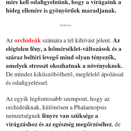
mire kell odafigyelnünk, hogy a virágaink a
hideg ellenére is gyönyörűek maradjanak.
Hirdetés
orchideák
Az
Az
számára a tél kihívást jelent.
elégtelen fény, a hőmérséklet-változások és a
száraz beltéri levegő mind olyan tényezők,
amelyek stresszt okozhatnak a növényeknek.
De mindez kiküszöbölhető, megfelelő ápolással
és odafigyeléssel.
Az egyik legfontosabb szempont, hogy az
orchideáknak, különösen a Phalaenopsis
fényre van szüksége a
nemzetségnek
virágzáshoz és az egészség megőrzéséhez
, de