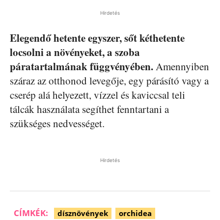
Hirdetés
Elegendő hetente egyszer, sőt kéthetente
locsolni a növényeket, a szoba
páratartalmának függvényében.
Amennyiben
száraz az otthonod levegője, egy párásító vagy a
cserép alá helyezett, vízzel és kaviccsal teli
tálcák használata segíthet fenntartani a
szükséges nedvességet.
Hirdetés
CÍMKÉK:
dísznövények
orchidea