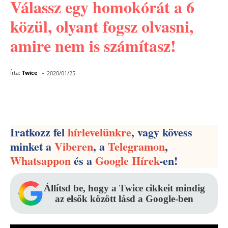
Válassz egy homokórát a 6
közül, olyant fogsz olvasni,
amire nem is számítasz!
-
Írta:
Twice
2020/01/25
Facebook
Pinterest
WhatsApp
Iratkozz fel
hírlevelünkre
, vagy kövess
minket a
Viberen
, a
Telegramon
,
Whatsappon
és a
Google Hírek
-en!
Állítsd be, hogy a Twice cikkeit mindig
az elsők között lásd a Google-ben