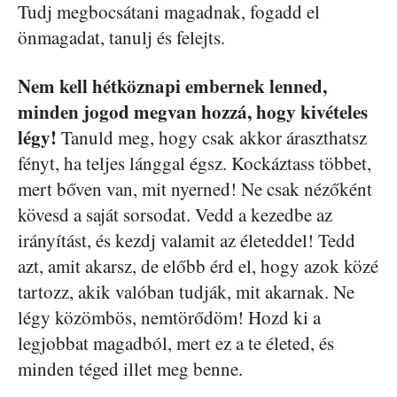
Tudj megbocsátani magadnak, fogadd el
önmagadat, tanulj és felejts.
Nem kell hétköznapi embernek lenned,
minden jogod megvan hozzá, hogy kivételes
légy!
Tanuld meg, hogy csak akkor áraszthatsz
fényt, ha teljes lánggal égsz. Kockáztass többet,
mert bőven van, mit nyerned! Ne csak nézőként
kövesd a saját sorsodat. Vedd a kezedbe az
irányítást, és kezdj valamit az életeddel! Tedd
azt, amit akarsz, de előbb érd el, hogy azok közé
tartozz, akik valóban tudják, mit akarnak. Ne
légy közömbös, nemtörődöm! Hozd ki a
legjobbat magadból, mert ez a te életed, és
minden téged illet meg benne.