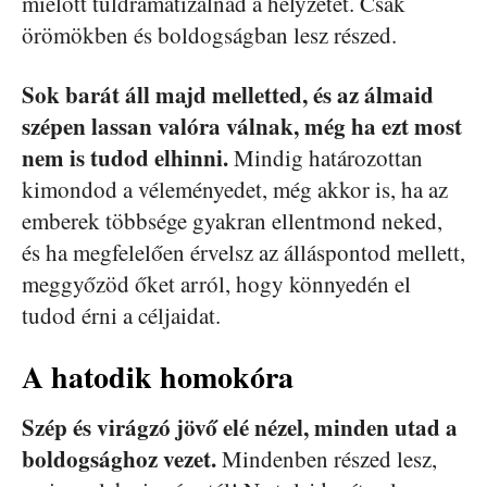
mielőtt túldramatizálnád a helyzetet. Csak
örömökben és boldogságban lesz részed.
Sok barát áll majd melletted, és az álmaid
szépen lassan valóra válnak, még ha ezt most
nem is tudod elhinni.
Mindig határozottan
kimondod a véleményedet, még akkor is, ha az
emberek többsége gyakran ellentmond neked,
és ha megfelelően érvelsz az álláspontod mellett,
meggyőzöd őket arról, hogy könnyedén el
tudod érni a céljaidat.
A hatodik homokóra
Szép és virágzó jövő elé nézel, minden utad a
boldogsághoz vezet.
Mindenben részed lesz,