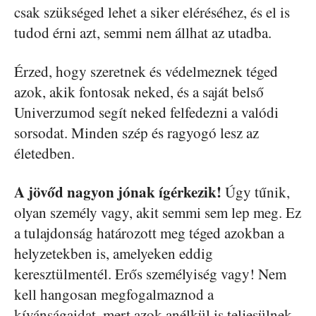
csak szükséged lehet a siker eléréséhez, és el is
tudod érni azt, semmi nem állhat az utadba.
Érzed, hogy szeretnek és védelmeznek téged
azok, akik fontosak neked, és a saját belső
Univerzumod segít neked felfedezni a valódi
sorsodat. Minden szép és ragyogó lesz az
életedben.
A jövőd nagyon jónak ígérkezik!
Úgy tűnik,
olyan személy vagy, akit semmi sem lep meg. Ez
a tulajdonság határozott meg téged azokban a
helyzetekben is, amelyeken eddig
keresztülmentél. Erős személyiség vagy! Nem
kell hangosan megfogalmaznod a
kívánságaidat, mert azok anélkül is teljesülnek,