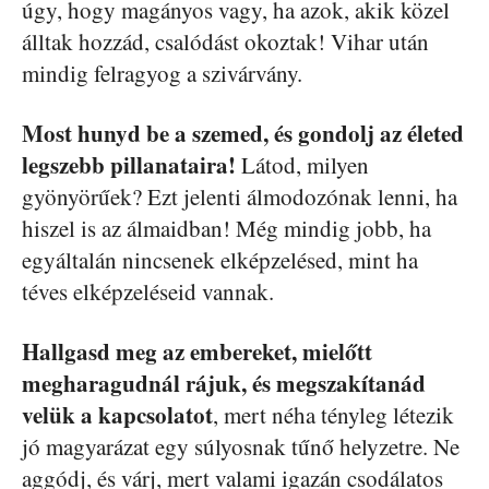
úgy, hogy magányos vagy, ha azok, akik közel
álltak hozzád, csalódást okoztak! Vihar után
mindig felragyog a szivárvány.
Most hunyd be a szemed, és gondolj az életed
legszebb pillanataira!
Látod, milyen
gyönyörűek? Ezt jelenti álmodozónak lenni, ha
hiszel is az álmaidban! Még mindig jobb, ha
egyáltalán nincsenek elképzelésed, mint ha
téves elképzeléseid vannak.
Hallgasd meg az embereket, mielőtt
megharagudnál rájuk, és megszakítanád
velük a kapcsolatot
, mert néha tényleg létezik
jó magyarázat egy súlyosnak tűnő helyzetre. Ne
aggódj, és várj, mert valami igazán csodálatos