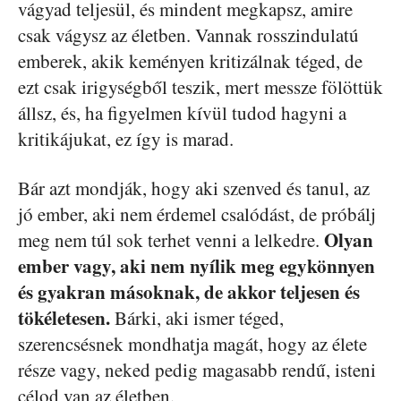
vágyad teljesül, és mindent megkapsz, amire
csak vágysz az életben. Vannak rosszindulatú
emberek, akik keményen kritizálnak téged, de
ezt csak irigységből teszik, mert messze fölöttük
állsz, és, ha figyelmen kívül tudod hagyni a
kritikájukat, ez így is marad.
Bár azt mondják, hogy aki szenved és tanul, az
jó ember, aki nem érdemel csalódást, de próbálj
Olyan
meg nem túl sok terhet venni a lelkedre.
ember vagy, aki nem nyílik meg egykönnyen
és gyakran másoknak, de akkor teljesen és
tökéletesen.
Bárki, aki ismer téged,
szerencsésnek mondhatja magát, hogy az élete
része vagy, neked pedig magasabb rendű, isteni
célod van az életben.