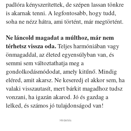
padlóra kényszerítettek, de szépen lassan tönkre
is akarnak tenni. A legfontosabb, hogy tudd,
soha ne nézz hátra, ami történt, már megtörtént.
Ne láncold magadat a múlthoz, már nem
térhetsz vissza oda.
Teljes harmóniában vagy
önmagaddal, az életed egyensúlyban van, és
semmi sem változtathatja meg a
gondolkodásmódodat, amely kitűnő. Mindig
eléred, amit akarsz. Ne keseredj el akkor sem, ha
valaki visszautasít, mert bárkit magadhoz tudsz
vonzani, ha igazán akarod. Jó és gazdag a
lelked, és számos jó tulajdonságod van!
Hirdetés