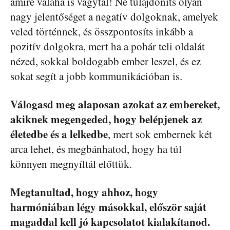
amire valaha is vágytál! Ne tulajdoníts olyan
nagy jelentőséget a negatív dolgoknak, amelyek
veled történnek, és összpontosíts inkább a
pozitív dolgokra, mert ha a pohár teli oldalát
nézed, sokkal boldogabb ember leszel, és ez
sokat segít a jobb kommunikációban is.
Válogasd meg alaposan azokat az embereket,
akiknek megengeded, hogy belépjenek az
életedbe és a lelkedbe
, mert sok embernek két
arca lehet, és megbánhatod, hogy ha túl
könnyen megnyíltál előttük.
Megtanultad, hogy ahhoz, hogy
harmóniában légy másokkal, először saját
magaddal kell jó kapcsolatot kialakítanod.