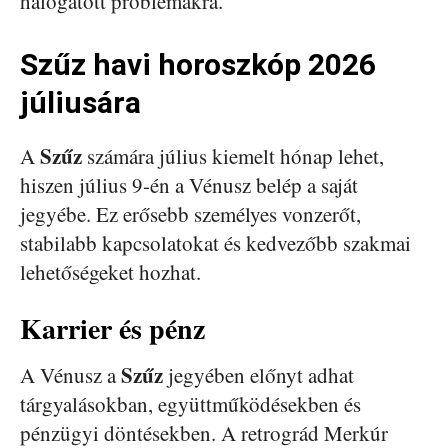
halogatott problémákra.
Szűz havi horoszkóp 2026
júliusára
Szűz
A
számára július kiemelt hónap lehet,
hiszen július 9-én a Vénusz belép a saját
jegyébe. Ez erősebb személyes vonzerőt,
stabilabb kapcsolatokat és kedvezőbb szakmai
lehetőségeket hozhat.
Karrier és pénz
Szűz
A Vénusz a
jegyében előnyt adhat
tárgyalásokban, együttműködésekben és
pénzügyi döntésekben. A retrográd Merkúr