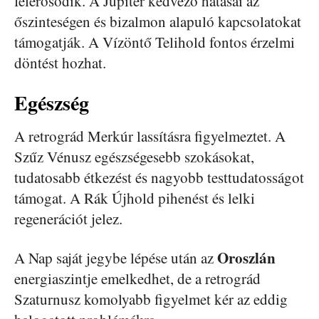
felerősödik. A Jupiter kedvező hatásai az
őszinteségen és bizalmon alapuló kapcsolatokat
támogatják. A Vízöntő Telihold fontos érzelmi
döntést hozhat.
Egészség
A retrográd Merkúr lassításra figyelmeztet. A
Szűz Vénusz egészségesebb szokásokat,
tudatosabb étkezést és nagyobb testtudatosságot
támogat. A Rák Újhold pihenést és lelki
regenerációt jelez.
Oroszlán
A Nap saját jegybe lépése után az
energiaszintje emelkedhet, de a retrográd
Szaturnusz komolyabb figyelmet kér az eddig