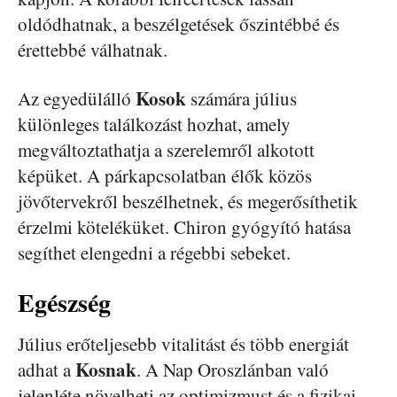
oldódhatnak, a beszélgetések őszintébbé és
érettebbé válhatnak.
Kosok
Az egyedülálló
számára július
különleges találkozást hozhat, amely
megváltoztathatja a szerelemről alkotott
képüket. A párkapcsolatban élők közös
jövőtervekről beszélhetnek, és megerősíthetik
érzelmi köteléküket. Chiron gyógyító hatása
segíthet elengedni a régebbi sebeket.
Egészség
Július erőteljesebb vitalitást és több energiát
Kosnak
adhat a
. A Nap Oroszlánban való
jelenléte növelheti az optimizmust és a fizikai