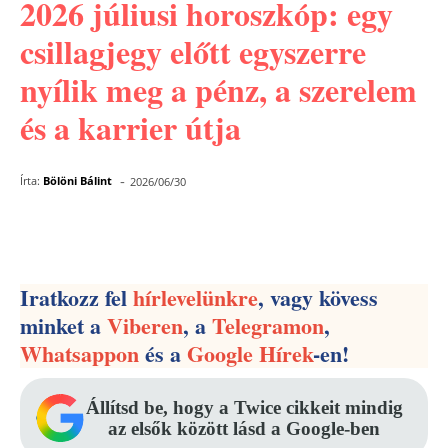
2026 júliusi horoszkóp: egy
csillagjegy előtt egyszerre
nyílik meg a pénz, a szerelem
és a karrier útja
-
Írta:
Bölöni Bálint
2026/06/30
Facebook
Pinterest
WhatsApp
Iratkozz fel
hírlevelünkre
, vagy kövess
minket a
Viberen
, a
Telegramon
,
Whatsappon
és a
Google Hírek
-en!
Állítsd be, hogy a Twice cikkeit mindig
az elsők között lásd a Google-ben