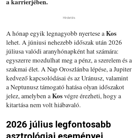
a karrierjében.
Hirdetés
Kos
A hónap egyik legnagyobb nyertese a
lehet. A júniusi nehezebb időszak után 2026
júliusa valódi aranyhónapként hat számára:
egyszerre mozdulhat meg a pénz, a szerelem és a
szakmai élet. A Nap Oroszlánba lépése, a Jupiter
kedvező kapcsolódásai és az Uránusz, valamint
a Neptunusz támogató hatása olyan időszakot
Kos
jelez, amelyben a
végre érezheti, hogy a
kitartása nem volt hiábavaló.
2026 július legfontosabb
asztrológiai eseményei