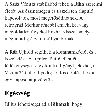
Bika
A Szűz Vénusz stabilabbá teheti a
szerelmi
életét. Az őszinteségen és tiszteleten alapuló
kapcsolatok most megerősödhetnek. A
retrográd Merkúr régebbi emlékeket vagy
megoldatlan ügyeket hozhat vissza, amelyek
még mindig érzelmi súllyal bírnak.
A Rák Újhold segítheti a kommunikációt és a
közeledést. A Jupiter–Plútó ellentét
féltékenységet vagy kontrolligényt jelezhet, a
Vízöntő Telihold pedig fontos döntést hozhat
egy kapcsolat jövőjéről.
Egészség
Bikának
Július lehetőséget ad a
, hogy