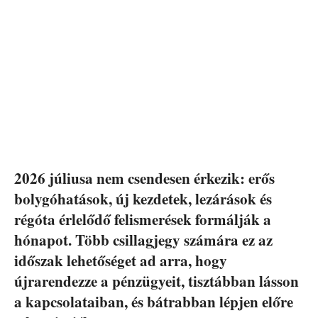
2026 júliusa nem csendesen érkezik: erős
bolygóhatások, új kezdetek, lezárások és
régóta érlelődő felismerések formálják a
hónapot. Több csillagjegy számára ez az
időszak lehetőséget ad arra, hogy
újrarendezze a pénzügyeit, tisztábban lásson
a kapcsolataiban, és bátrabban lépjen előre