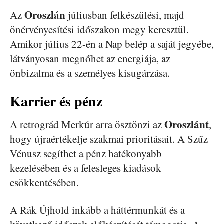
Oroszlán
Az
júliusban felkészülési, majd
önérvényesítési időszakon megy keresztül.
Amikor július 22-én a Nap belép a saját jegyébe,
látványosan megnőhet az energiája, az
önbizalma és a személyes kisugárzása.
Karrier és pénz
Oroszlánt
A retrográd Merkúr arra ösztönzi az
,
hogy újraértékelje szakmai prioritásait. A Szűz
Vénusz segíthet a pénz hatékonyabb
kezelésében és a felesleges kiadások
csökkentésében.
A Rák Újhold inkább a háttérmunkát és a