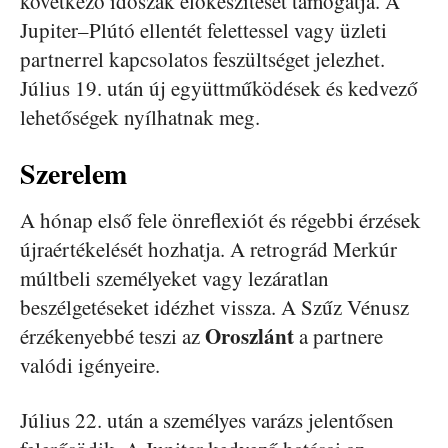
következő időszak előkészítését támogatja. A
Jupiter–Plútó ellentét felettessel vagy üzleti
partnerrel kapcsolatos feszültséget jelezhet.
Július 19. után új együttműködések és kedvező
lehetőségek nyílhatnak meg.
Szerelem
A hónap első fele önreflexiót és régebbi érzések
újraértékelését hozhatja. A retrográd Merkúr
múltbeli személyeket vagy lezáratlan
beszélgetéseket idézhet vissza. A Szűz Vénusz
Oroszlánt
érzékenyebbé teszi az
a partnere
valódi igényeire.
Július 22. után a személyes varázs jelentősen