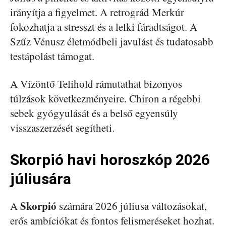
irányítja a figyelmet. A retrográd Merkúr
fokozhatja a stresszt és a lelki fáradtságot. A
Szűz Vénusz életmódbeli javulást és tudatosabb
testápolást támogat.
A Vízöntő Telihold rámutathat bizonyos
túlzások következményeire. Chiron a régebbi
sebek gyógyulását és a belső egyensúly
visszaszerzését segítheti.
Skorpió havi horoszkóp 2026
júliusára
Skorpió
A
számára 2026 júliusa változásokat,
erős ambíciókat és fontos felismeréseket hozhat.