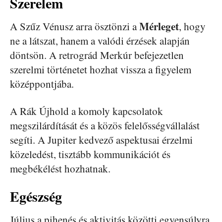
Szerelem
Mérleget
A Szűz Vénusz arra ösztönzi a
, hogy
ne a látszat, hanem a valódi érzések alapján
döntsön. A retrográd Merkúr befejezetlen
szerelmi történetet hozhat vissza a figyelem
középpontjába.
A Rák Újhold a komoly kapcsolatok
megszilárdítását és a közös felelősségvállalást
segíti. A Jupiter kedvező aspektusai érzelmi
közeledést, tisztább kommunikációt és
megbékélést hozhatnak.
Egészség
Július a pihenés és aktivitás közötti egyensúlyra