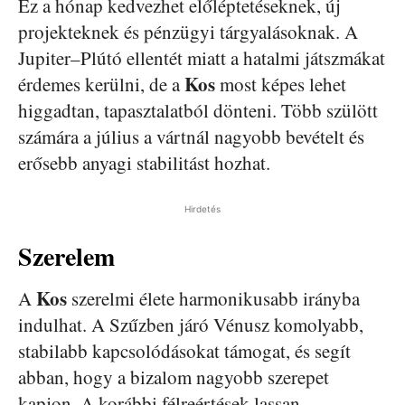
Ez a hónap kedvezhet előléptetéseknek, új
projekteknek és pénzügyi tárgyalásoknak. A
Jupiter–Plútó ellentét miatt a hatalmi játszmákat
Kos
érdemes kerülni, de a
most képes lehet
higgadtan, tapasztalatból dönteni. Több szülött
számára a július a vártnál nagyobb bevételt és
erősebb anyagi stabilitást hozhat.
Hirdetés
Szerelem
Kos
A
szerelmi élete harmonikusabb irányba
indulhat. A Szűzben járó Vénusz komolyabb,
stabilabb kapcsolódásokat támogat, és segít
abban, hogy a bizalom nagyobb szerepet
kapjon. A korábbi félreértések lassan