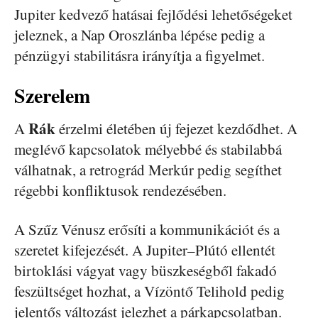
Jupiter kedvező hatásai fejlődési lehetőségeket
jeleznek, a Nap Oroszlánba lépése pedig a
pénzügyi stabilitásra irányítja a figyelmet.
Szerelem
Rák
A
érzelmi életében új fejezet kezdődhet. A
meglévő kapcsolatok mélyebbé és stabilabbá
válhatnak, a retrográd Merkúr pedig segíthet
régebbi konfliktusok rendezésében.
A Szűz Vénusz erősíti a kommunikációt és a
szeretet kifejezését. A Jupiter–Plútó ellentét
birtoklási vágyat vagy büszkeségből fakadó
feszültséget hozhat, a Vízöntő Telihold pedig
jelentős változást jelezhet a párkapcsolatban.