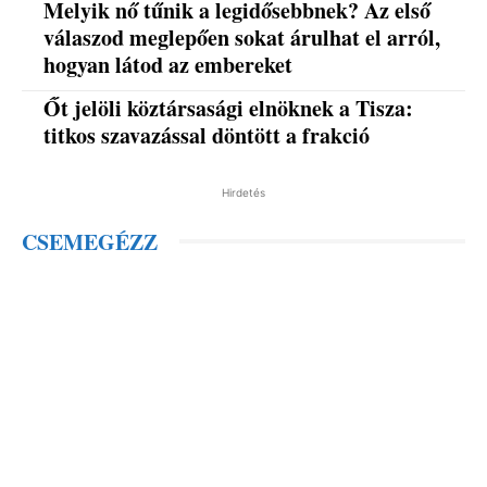
Melyik nő tűnik a legidősebbnek? Az első
válaszod meglepően sokat árulhat el arról,
hogyan látod az embereket
Őt jelöli köztársasági elnöknek a Tisza:
titkos szavazással döntött a frakció
Hirdetés
CSEMEGÉZZ