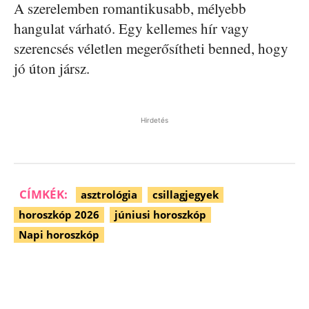
A szerelemben romantikusabb, mélyebb
hangulat várható. Egy kellemes hír vagy
szerencsés véletlen megerősítheti benned, hogy
jó úton jársz.
Hirdetés
CÍMKÉK:
asztrológia
csillagjegyek
horoszkóp 2026
júniusi horoszkóp
Napi horoszkóp
Facebook
Pinterest
WhatsApp