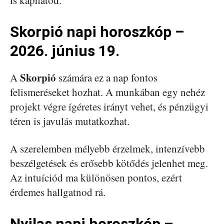
is kaphatod.
Skorpió napi horoszkóp –
2026. június 19.
Skorpió
A
számára ez a nap fontos
felismeréseket hozhat. A munkában egy nehéz
projekt végre ígéretes irányt vehet, és pénzügyi
téren is javulás mutatkozhat.
A szerelemben mélyebb érzelmek, intenzívebb
beszélgetések és erősebb kötődés jelenhet meg.
Az intuíciód ma különösen pontos, ezért
érdemes hallgatnod rá.
Nyilas napi horoszkóp –