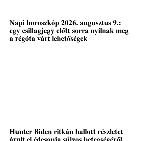
Napi horoszkóp 2026. augusztus 9.:
egy csillagjegy előtt sorra nyílnak meg
a régóta várt lehetőségek
Hunter Biden ritkán hallott részletet
árult el édesapja súlyos betegségéről