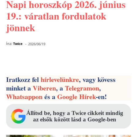
Napi horoszkóp 2026. június
19.: váratlan fordulatok
jönnek
-
Írta:
Twice
2026/06/19
Facebook
Pinterest
WhatsApp
Iratkozz fel
hírlevelünkre
, vagy kövess
minket a
Viberen
, a
Telegramon
,
Whatsappon
és a
Google Hírek
-en!
Állítsd be, hogy a Twice cikkeit mindig
az elsők között lásd a Google-ben