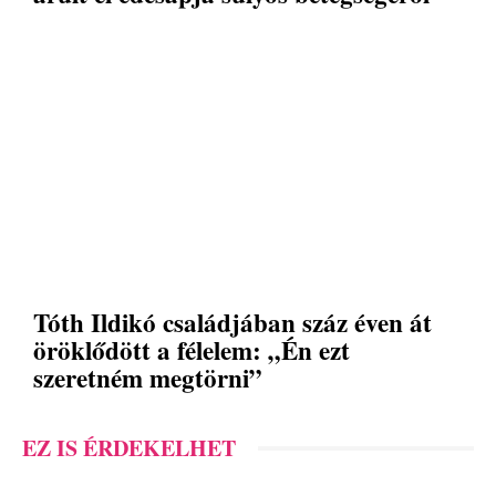
Tóth Ildikó családjában száz éven át
öröklődött a félelem: „Én ezt
szeretném megtörni”
EZ IS ÉRDEKELHET