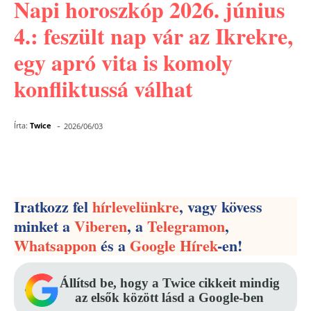
Napi horoszkóp 2026. június
4.: feszült nap vár az Ikrekre,
egy apró vita is komoly
konfliktussá válhat
-
Írta:
Twice
2026/06/03
Facebook
Pinterest
WhatsApp
Iratkozz fel
hírlevelünkre
, vagy kövess
minket a
Viberen
, a
Telegramon
,
Whatsappon
és a
Google Hírek
-en!
Állítsd be, hogy a Twice cikkeit mindig
az elsők között lásd a Google-ben