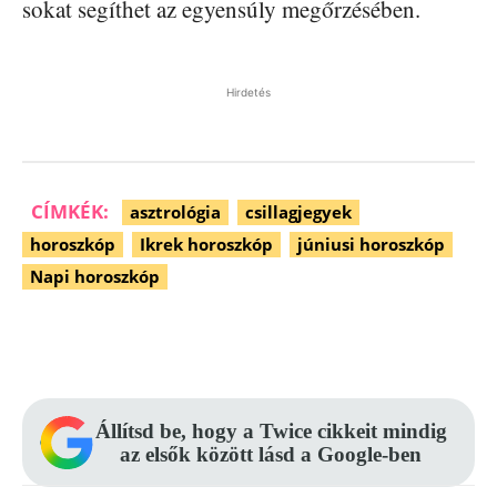
sokat segíthet az egyensúly megőrzésében.
Hirdetés
CÍMKÉK:
asztrológia
csillagjegyek
horoszkóp
Ikrek horoszkóp
júniusi horoszkóp
Napi horoszkóp
Facebook
Pinterest
WhatsApp
Állítsd be, hogy a Twice cikkeit mindig
az elsők között lásd a Google-ben