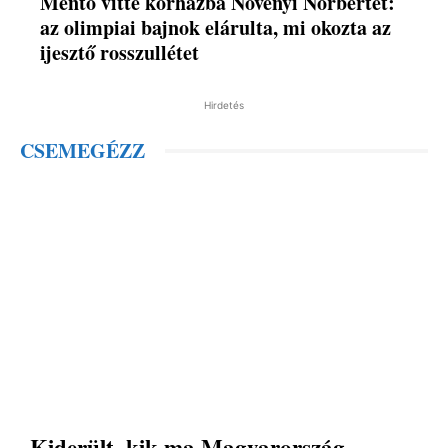
Mentő vitte kórházba Növényi Norbertet:
az olimpiai bajnok elárulta, mi okozta az
ijesztő rosszullétet
Hirdetés
CSEMEGÉZZ
Kiderült, kik ma Magyarország