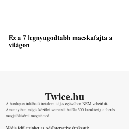
Ez a 7 legnyugodtabb macskafajta a
világon
Twice.hu
A honlapon található tartalom teljes egészében NEM vehető át.
Amennyiben mégis közölni szeretnél belőle 300 karakterig a forrás
megjelölésével megteheted.
Média felületeinket az AdsInteractive értékesíti: