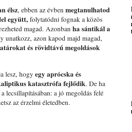
n élsz
megtanulhatod
, ebben az évben
el együtt,
folytatódni fognak a közös
ha sántikál a
k érezheted magad. Azonban
ogy unatkozz, azon kapod majd magad,
atárokat és rövidtávú megoldások
egy aprócska és
a lesz, hogy
liptikus katasztrófa fejlődik
. De ha
 a lecsillapításában: a jó megoldás felé
hetsz az érzelmi életedben.