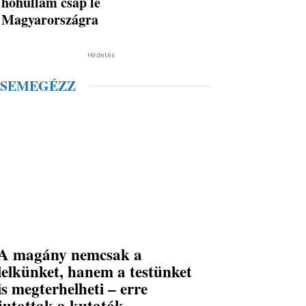
hőhullám csap le
Magyarországra
Hirdetés
SEMEGÉZZ
A magány nemcsak a
lelkünket, hanem a testünket
is megterhelheti – erre
jutottak a kutatók