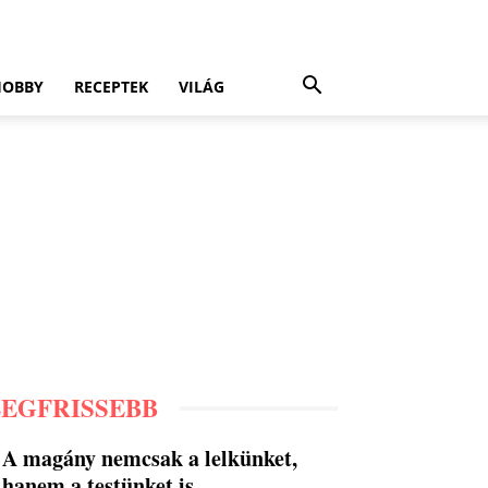
HOBBY
RECEPTEK
VILÁG
LEGFRISSEBB
A magány nemcsak a lelkünket,
hanem a testünket is