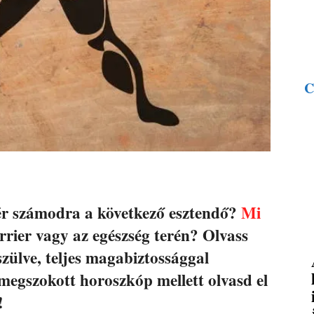
C
ígér számodra a következő esztendő?
Mi
rrier vagy az egészség terén? Olvass
zülve, teljes magabiztossággal
megszokott horoszkóp mellett olvasd el
!