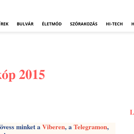
ÍREK
BULVÁR
ÉLETMÓD
SZÓRAKOZÁS
HI-TECH
kóp 2015
Pinterest
WhatsApp
Email
kövess minket a
Viberen
, a
Telegramon
,