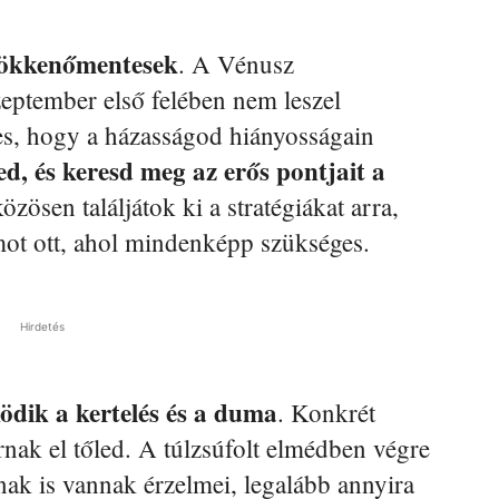
zökkenőmentesek
. A Vénusz
zeptember első felében nem leszel
es, hogy a házasságod hiányosságain
ed, és keresd meg az erős pontjait a
özösen találjátok ki a stratégiákat arra,
ot ott, ahol mindenképp szükséges.
Hirdetés
dik a kertelés és a duma
. Konkrét
árnak el tőled. A túlzsúfolt elmédben végre
nak is vannak érzelmei, legalább annyira