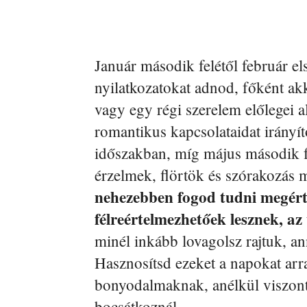
Január második felétől február e
nyilatkozatokat adnod, főként akk
vagy egy régi szerelem előlegei 
romantikus kapcsolataidat irány
időszakban, míg május második fel
érzelmek, flörtök és szórakozás 
nehezebben fogod tudni megérte
félreértelmezhetőek lesznek, az
minél inkább lovagolsz rajtuk, a
Hasznosítsd ezeket a napokat arra
bonyodalmaknak, anélkül viszont
bocsátkoznál.