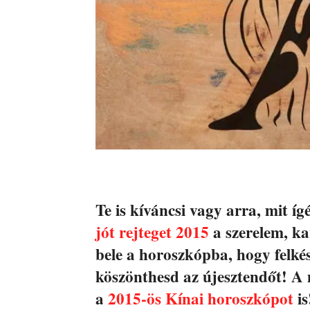
Te is kíváncsi vagy arra, mit 
jót rejteget 2015
a szerelem, ka
bele a horoszkópba, hogy felkés
köszönthesd az újesztendőt! A 
a
2015-ös Kínai horoszkópot
is