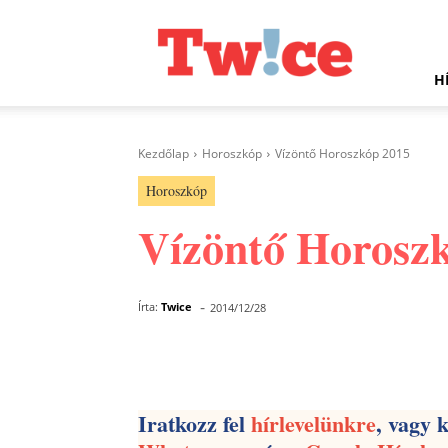
Twice.hu
H
Kezdőlap
Horoszkóp
Vízöntő Horoszkóp 2015
Horoszkóp
Vízöntő Horosz
-
Írta:
Twice
2014/12/28
Facebook
Megosztás
Iratkozz fel
hírlevelünkre
, vagy 