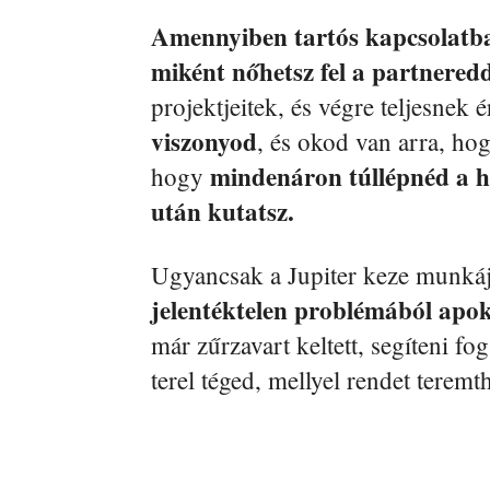
Amennyiben tartós kapcsolatba
miként nőhetsz fel a partneredd
projektjeitek, és végre teljesne
viszonyod
, és okod van arra, h
mindenáron túllépnéd a h
hogy
után kutatsz.
Ugyancsak a Jupiter keze munkáj
jelentéktelen problémából apoka
már zűrzavart keltett, segíteni fog
terel téged, mellyel rendet teremt