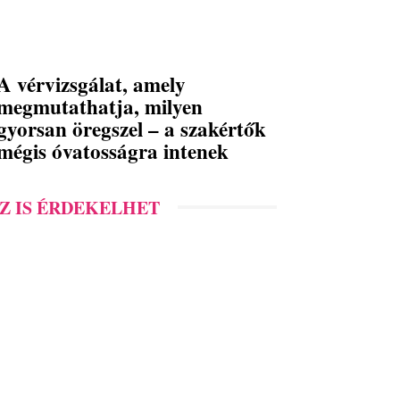
A vérvizsgálat, amely
megmutathatja, milyen
gyorsan öregszel – a szakértők
mégis óvatosságra intenek
Z IS ÉRDEKELHET