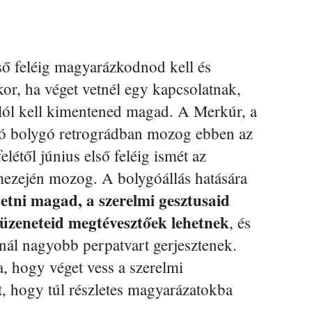
lső feléig magyarázkodnod kell és
or, ha véget vetnél egy kapcsolatnak,
alól kell kimentened magad. A Merkúr, a
ító bolygó retrográdban mozog ebben az
étől június első feléig ismét az
mezején mozog. A bolygóállás hatására
tni magad, a szerelmi gesztusaid
 üzeneteid megtévesztőek lehetnek
, és
nnál nagyobb perpatvart gerjesztenek.
, hogy véget vess a szerelmi
, hogy túl részletes magyarázatokba