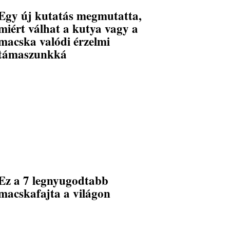
Egy új kutatás megmutatta,
miért válhat a kutya vagy a
macska valódi érzelmi
támaszunkká
Ez a 7 legnyugodtabb
macskafajta a világon