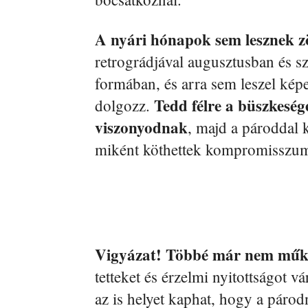
A nyári hónapok sem lesznek 
retrográdjával augusztusban és s
formában, és arra sem leszel kép
Tedd félre a büszkeség
dolgozz.
viszonyodnak
, majd a pároddal k
miként köthettek kompromisszum
Vigyázat! Többé már nem műkö
tetteket és érzelmi nyitottságot v
az is helyet kaphat, hogy a párod