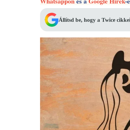
Whatsappon
és a
Google Hírek
-
Állítsd be, hogy a Twice cikke