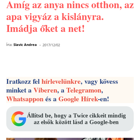
Amíg az anya nincs otthon, az
apa vigyáz a kislányra.
Imádja őket a net!
-
Írta:
Slavic Andrea
2017/12/02
Facebook
Pinterest
WhatsApp
Iratkozz fel
hírlevelünkre
, vagy kövess
minket a
Viberen
, a
Telegramon
,
Whatsappon
és a
Google Hírek
-en!
Állítsd be, hogy a Twice cikkeit mindig
az elsők között lásd a Google-ben