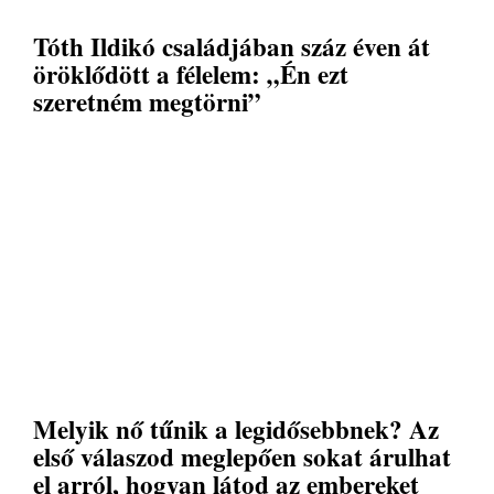
Tóth Ildikó családjában száz éven át
öröklődött a félelem: „Én ezt
szeretném megtörni”
Melyik nő tűnik a legidősebbnek? Az
első válaszod meglepően sokat árulhat
el arról, hogyan látod az embereket