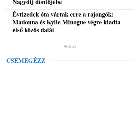
Nagydíj döntőjébe
Évtizedek óta vártak erre a rajongók:
Madonna és Kylie Minogue végre kiadta
első közös dalát
Hirdetés
CSEMEGÉZZ