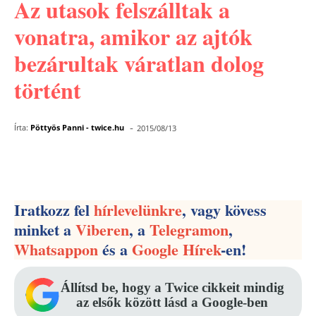
Az utasok felszálltak a
vonatra, amikor az ajtók
bezárultak váratlan dolog
történt
-
Írta:
Pöttyös Panni - twice.hu
2015/08/13
Facebook
Pinterest
WhatsApp
Iratkozz fel
hírlevelünkre
, vagy kövess
minket a
Viberen
, a
Telegramon
,
Whatsappon
és a
Google Hírek
-en!
Állítsd be, hogy a Twice cikkeit mindig
az elsők között lásd a Google-ben