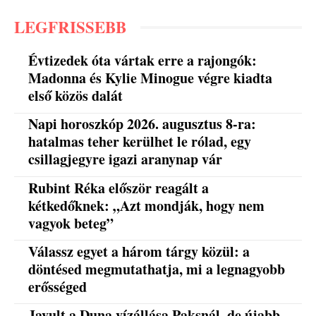
LEGFRISSEBB
Évtizedek óta vártak erre a rajongók:
Madonna és Kylie Minogue végre kiadta
első közös dalát
Napi horoszkóp 2026. augusztus 8-ra:
hatalmas teher kerülhet le rólad, egy
csillagjegyre igazi aranynap vár
Rubint Réka először reagált a
kétkedőknek: „Azt mondják, hogy nem
vagyok beteg”
Válassz egyet a három tárgy közül: a
döntésed megmutathatja, mi a legnagyobb
erősséged
Javult a Duna vízállása Paksnál, de újabb