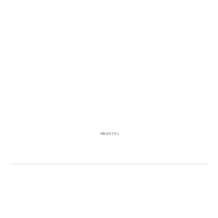
Hirdetés
Facebook
Pinterest
WhatsApp