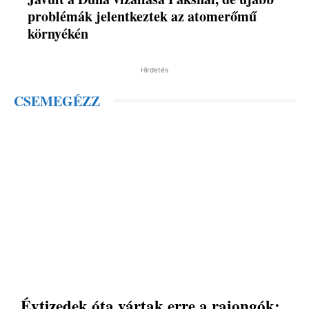
problémák jelentkeztek az atomerőmű
környékén
Hirdetés
CSEMEGÉZZ
Évtizedek óta vártak erre a rajongók: