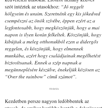
szót intéztek az utasokhoz:
“Jó reggelt
hölgyeim és uraim. Szeretnénk egy kis jókedved
csempészni az önök szívébe, éppen ezért az a
legfontosabb, hogy megköszönjük, hogy a mai
napon is ilyen korán felkeltek. Köszönjük, hogy
kibújtak a meleg otthonukból ezen a didergős
reggelen, és köszönjük, hogy elmennek
munkába, azért hogy családjainak megélhetést
biztosítsanak. Ennek a szép napnak a
megünneplésére készülve, énekeljük közösen az
“Over the rainbow” című számot”.
Hirdetés
Kezdetben persze nagyon ledöbbentek az
utasok, de amikor kezükbe kapták a dalszöveget