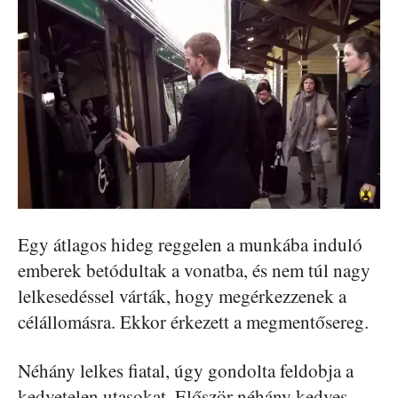
Egy átlagos hideg reggelen a munkába induló
emberek betódultak a vonatba, és nem túl nagy
lelkesedéssel várták, hogy megérkezzenek a
célállomásra. Ekkor érkezett a megmentősereg.
Néhány lelkes fiatal, úgy gondolta feldobja a
kedvetelen utasokat. Először néhány kedves