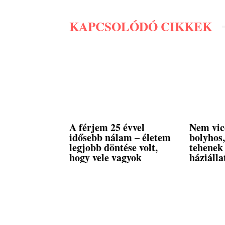
KAPCSOLÓDÓ CIKKEK
A férjem 25 évvel
Nem vic
idősebb nálam – életem
bolyhos
legjobb döntése volt,
tehenek
hogy vele vagyok
háziálla