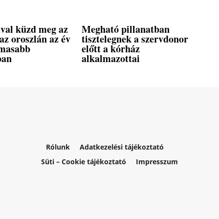
ával küzd meg az
Megható pillanatban
 az oroszlán az év
tisztelegnek a szervdonor
lmasabb
előtt a kórház
ban
alkalmazottai
Rólunk
Adatkezelési tájékoztató
Süti – Cookie tájékoztató
Impresszum