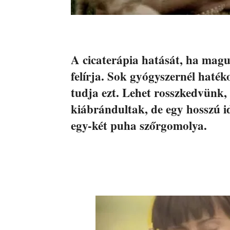
A cicaterápia hatását, ha magu
felírja. Sok gyógyszernél haték
tudja ezt. Lehet rosszkedvünk,
kiábrándultak, de egy hosszú ide
egy-két puha szőrgomolya.