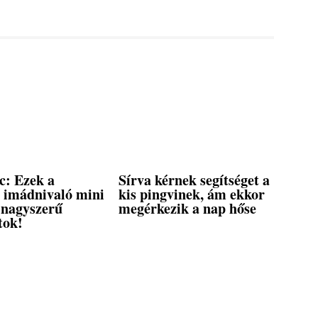
c: Ezek a
Sírva kérnek segítséget a
, imádnivaló mini
kis pingvinek, ám ekkor
 nagyszerű
megérkezik a nap hőse
tok!