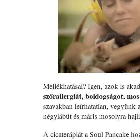
Mellékhatásai? Igen, azok is aka
szőrallergiát, boldogságot, mos
szavakban leírhatatlan, vegyünk
négylábút és máris mosolyra hajl
A cicaterápiát a Soul Pancake ho