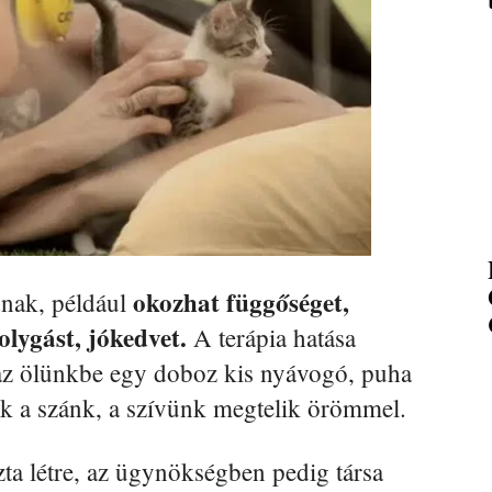
okozhat függőséget,
dnak, például
olygást, jókedvet.
A terápia hatása
 az ölünkbe egy doboz kis nyávogó, puha
ik a szánk, a szívünk megtelik örömmel.
zta létre, az ügynökségben pedig társa