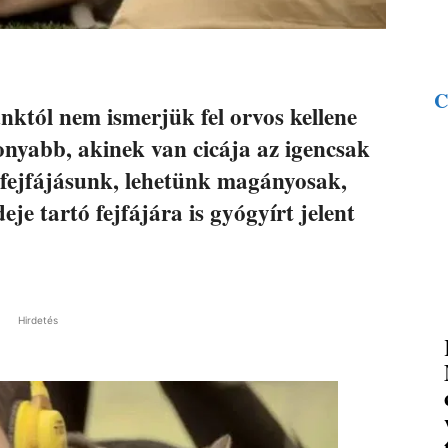
C
nktól nem ismerjük fel orvos kellene
onyabb, akinek van cicája az igencsak
 fejfájásunk, lehetünk magányosak,
je tartó fejfájára is gyógyírt jelent
Hirdetés