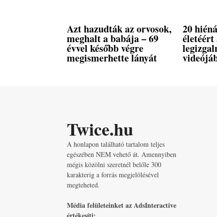
Azt hazudták az orvosok,
20 hién
meghalt a babája – 69
életéért
évvel később végre
legizga
megismerhette lányát
videójá
Twice.hu
A honlapon található tartalom teljes
egészében NEM vehető át. Amennyiben
mégis közölni szeretnél belőle 300
karakterig a forrás megjelölésével
megteheted.
Média felületeinket az AdsInteractive
értékesíti: