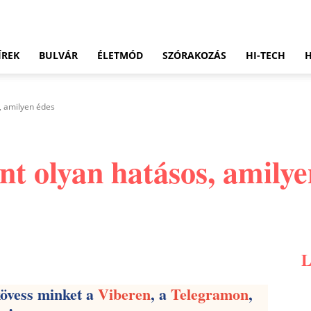
ÍREK
BULVÁR
ÉLETMÓD
SZÓRAKOZÁS
HI-TECH
, amilyen édes
nt olyan hatásos, amilye
Pinterest
WhatsApp
Email
kövess minket a
Viberen
, a
Telegramon
,