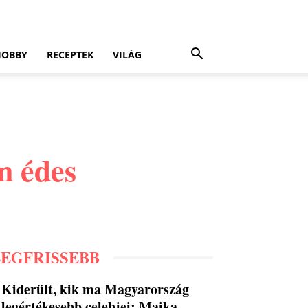
HOBBY
RECEPTEK
VILÁG
n édes
LEGFRISSEBB
Kiderült, kik ma Magyarország
legértékesebb celebjei: Majka