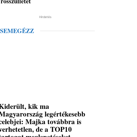
rosszullétet
Hirdetés
SEMEGÉZZ
Kiderült, kik ma
Magyarország legértékesebb
celebjei: Majka továbbra is
verhetetlen, de a TOP10
tartogat meglepetéseket