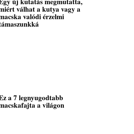
Egy új kutatás megmutatta,
miért válhat a kutya vagy a
macska valódi érzelmi
támaszunkká
Ez a 7 legnyugodtabb
macskafajta a világon