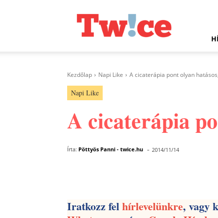
Twice.hu
H
Kezdőlap
Napi Like
A cicaterápia pont olyan hatásos
Napi Like
A cicaterápia po
-
Írta:
Pöttyös Panni - twice.hu
2014/11/14
Facebook
Megosztás
Iratkozz fel
hírlevelünkre
, vagy 