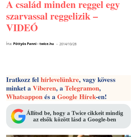
A család minden reggel egy
szarvassal reggelizik –
VIDEÓ
-
Írta:
Pöttyös Panni - twice.hu
2014/10/28
Facebook
Pinterest
WhatsApp
Iratkozz fel
hírlevelünkre
, vagy kövess
minket a
Viberen
, a
Telegramon
,
Whatsappon
és a
Google Hírek
-en!
Állítsd be, hogy a Twice cikkeit mindig
az elsők között lásd a Google-ben