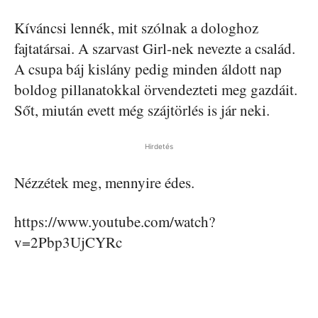
Kíváncsi lennék, mit szólnak a dologhoz
fajtatársai. A szarvast Girl-nek nevezte a család.
A csupa báj kislány pedig minden áldott nap
boldog pillanatokkal örvendezteti meg gazdáit.
Sőt, miután evett még szájtörlés is jár neki.
Hirdetés
Nézzétek meg, mennyire édes.
https://www.youtube.com/watch?
v=2Pbp3UjCYRc