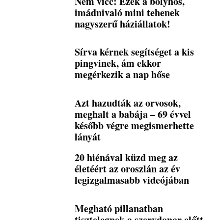
Nem vicc: Ezek a bolyhos,
imádnivaló mini tehenek
nagyszerű háziállatok!
Sírva kérnek segítséget a kis
pingvinek, ám ekkor
megérkezik a nap hőse
Azt hazudták az orvosok,
meghalt a babája – 69 évvel
később végre megismerhette
lányát
20 hiénával küzd meg az
életéért az oroszlán az év
legizgalmasabb videójában
Megható pillanatban
tisztelegnek a szervdonor előtt