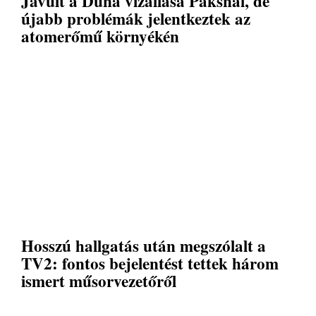
Javult a Duna vízállása Paksnál, de
újabb problémák jelentkeztek az
atomerőmű környékén
Hosszú hallgatás után megszólalt a
TV2: fontos bejelentést tettek három
ismert műsorvezetőről