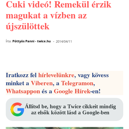
Cuki videó! Remekül érzik
magukat a vízben az
újszülöttek
-
Írta:
Pöttyös Panni - twice.hu
2014/04/11
Facebook
Pinterest
WhatsApp
Iratkozz fel
hírlevelünkre
, vagy kövess
minket a
Viberen
, a
Telegramon
,
Whatsappon
és a
Google Hírek
-en!
Állítsd be, hogy a Twice cikkeit mindig
az elsők között lásd a Google-ben