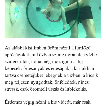
Az alábbi kisfilmben öröm nézni a fürdőző
apróságokat, miközben szinte ugranak a vízbe
szüleik után, noha még mozogni is alig
képesek. Édesanyák és édesapák a karjukban
tartva csemetéjüket lebegnek a vízben, a kicsik
meg teljesen nyugodtak, önfeledtek, nincs
stressz, csak örömteli úszás és lubickolás.
Érdemes végig nézni a kis videót, már csak