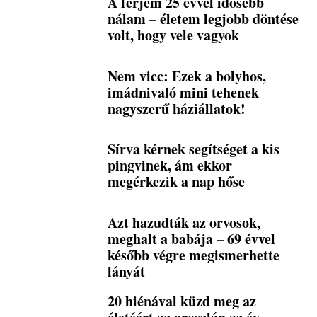
A férjem 25 évvel idősebb
nálam – életem legjobb döntése
volt, hogy vele vagyok
Nem vicc: Ezek a bolyhos,
imádnivaló mini tehenek
nagyszerű háziállatok!
Sírva kérnek segítséget a kis
pingvinek, ám ekkor
megérkezik a nap hőse
Azt hazudták az orvosok,
meghalt a babája – 69 évvel
később végre megismerhette
lányát
20 hiénával küzd meg az