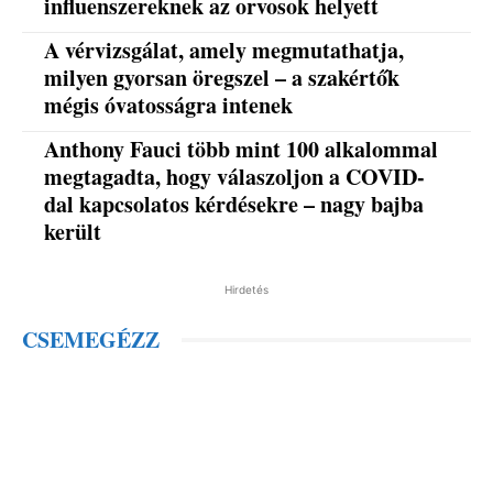
influenszereknek az orvosok helyett
A vérvizsgálat, amely megmutathatja,
milyen gyorsan öregszel – a szakértők
mégis óvatosságra intenek
Anthony Fauci több mint 100 alkalommal
megtagadta, hogy válaszoljon a COVID-
dal kapcsolatos kérdésekre – nagy bajba
került
Hirdetés
CSEMEGÉZZ