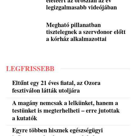
életéért az oroszlán az év
legizgalmasabb videójában
Megható pillanatban
tisztelegnek a szervdonor előtt
a kórház alkalmazottai
LEGFRISSEBB
Eltűnt egy 21 éves fiatal, az Ozora
fesztiválon látták utoljára
A magány nemcsak a lelkünket, hanem a
testünket is megterhelheti – erre jutottak
a kutatók
Egyre többen hisznek egészségügyi