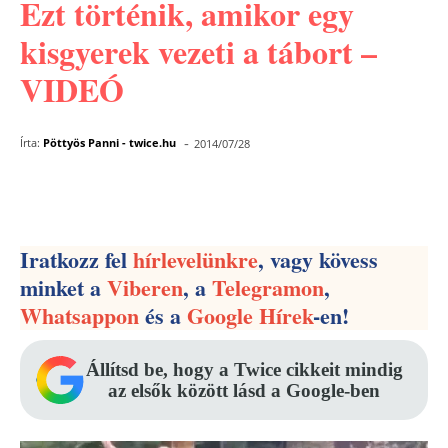
Ezt történik, amikor egy
kisgyerek vezeti a tábort –
VIDEÓ
-
Írta:
Pöttyös Panni - twice.hu
2014/07/28
Facebook
Pinterest
WhatsApp
Iratkozz fel
hírlevelünkre
, vagy kövess
minket a
Viberen
, a
Telegramon
,
Whatsappon
és a
Google Hírek
-en!
Állítsd be, hogy a Twice cikkeit mindig
az elsők között lásd a Google-ben