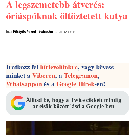
A legszemetebb átverés:
óriáspóknak öltöztetett kutya
-
Írta:
Pöttyös Panni - twice.hu
2014/09/08
Facebook
Pinterest
WhatsApp
Iratkozz fel
hírlevelünkre
, vagy kövess
minket a
Viberen
, a
Telegramon
,
Whatsappon
és a
Google Hírek
-en!
Állítsd be, hogy a Twice cikkeit mindig
az elsők között lásd a Google-ben