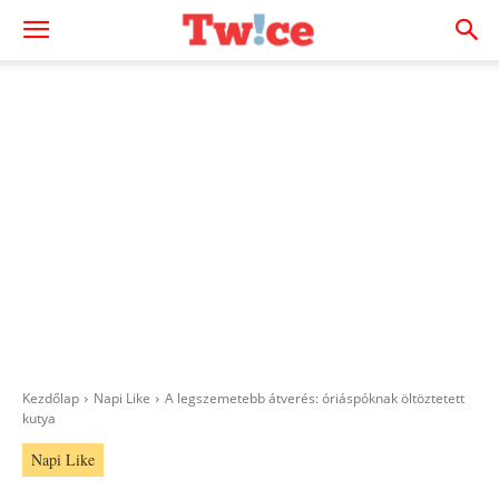
Kezdőlap
Napi Like
A legszemetebb átverés: óriáspóknak öltöztetett
kutya
Napi Like