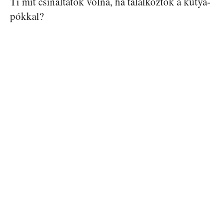
Ti mit csináltatok volna, ha találkoztok a kutya-
pókkal?