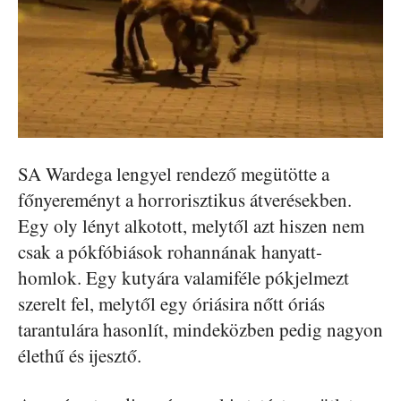
SA Wardega lengyel rendező megütötte a
főnyereményt a horrorisztikus átverésekben.
Egy oly lényt alkotott, melytől azt hiszen nem
csak a pókfóbiások rohannának hanyatt-
homlok. Egy kutyára valamiféle pókjelmezt
szerelt fel, melytől egy óriásira nőtt óriás
tarantulára hasonlít, mindeközben pedig nagyon
élethű és ijesztő.