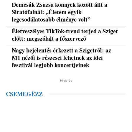
Demcsák Zsuzsa könnyek között állt a
Siratófalnál: „Életem egyik
legcsodálatosabb élménye volt”
Életveszélyes TikTok-trend terjed a Sziget
előtt: megszólalt a főszervező
Nagy bejelentés érkezett a Szigetről: az
M1 nézői is részesei lehetnek az idei
fesztivál legjobb koncertjeinek
Hirdetés
CSEMEGÉZZ