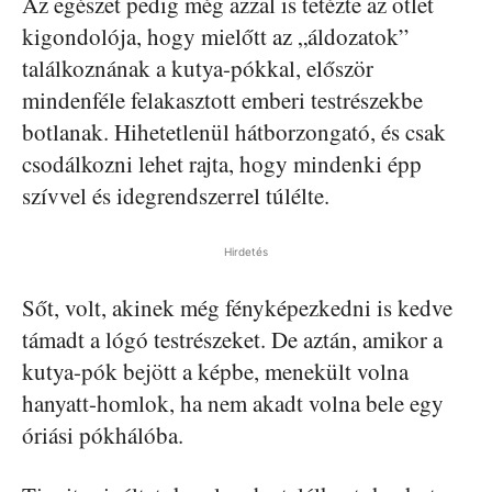
Az egészet pedig még azzal is tetézte az ötlet
kigondolója, hogy mielőtt az „áldozatok”
találkoznának a kutya-pókkal, először
mindenféle felakasztott emberi testrészekbe
botlanak. Hihetetlenül hátborzongató, és csak
csodálkozni lehet rajta, hogy mindenki épp
szívvel és idegrendszerrel túlélte.
Hirdetés
Sőt, volt, akinek még fényképezkedni is kedve
támadt a lógó testrészeket. De aztán, amikor a
kutya-pók bejött a képbe, menekült volna
hanyatt-homlok, ha nem akadt volna bele egy
óriási pókhálóba.