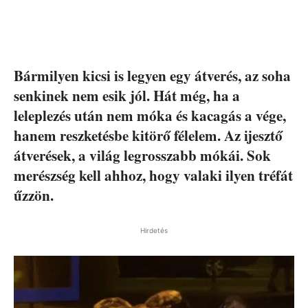
Bármilyen kicsi is legyen egy átverés, az soha
senkinek nem esik jól. Hát még, ha a
leleplezés után nem móka és kacagás a vége,
hanem reszketésbe kitörő félelem. Az ijesztő
átverések, a világ legrosszabb mókái. Sok
merészség kell ahhoz, hogy valaki ilyen tréfát
űzzön.
Hirdetés