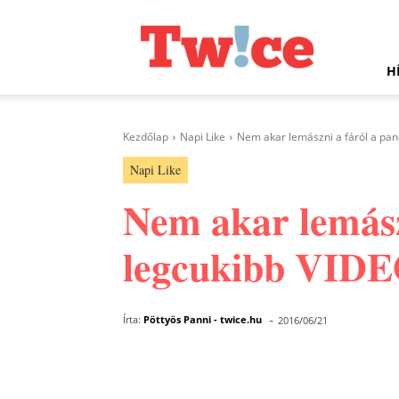
Twice.hu
H
Kezdőlap
Napi Like
Nem akar lemászni a fáról a pan
Napi Like
Nem akar lemász
legcukibb VIDE
-
Írta:
Pöttyös Panni - twice.hu
2016/06/21
Facebook
Megosztás