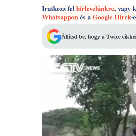
Iratkozz fel
hírlevelünkre
, vagy 
Whatsappon
és a
Google Hírek
-
Állítsd be, hogy a Twice cikke