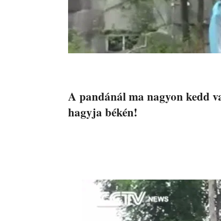
A pandánál ma nagyon kedd va
hagyja békén!