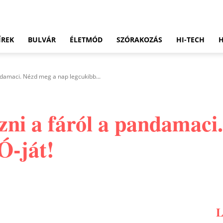
ÍREK
BULVÁR
ÉLETMÓD
SZÓRAKOZÁS
HI-TECH
damaci. Nézd meg a nap legcukibb...
ni a fáról a pandamaci
Ó-ját!
Pinterest
WhatsApp
Email