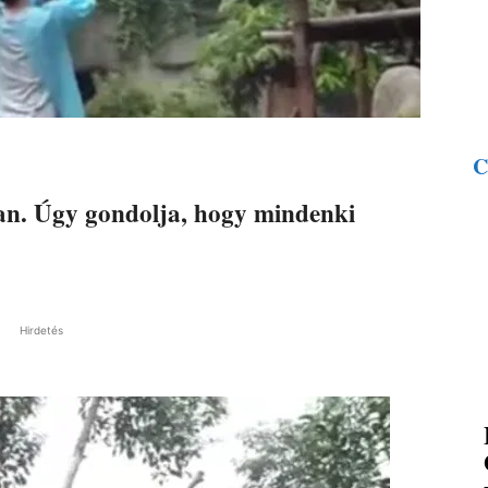
C
n. Úgy gondolja, hogy mindenki
Hirdetés