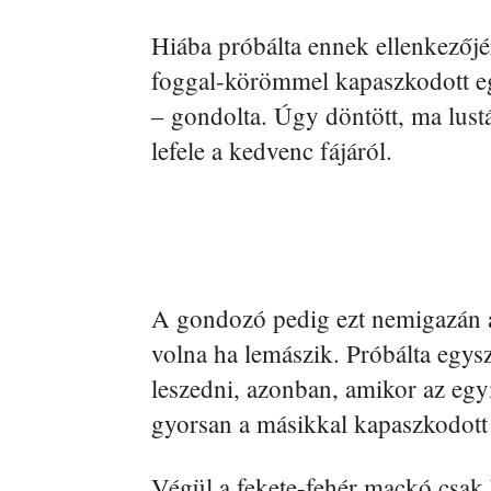
Hiába próbálta ennek ellenkezőj
foggal-körömmel kapaszkodott eg
– gondolta. Úgy döntött, ma lust
lefele a kedvenc fájáról.
A gondozó pedig ezt nemigazán a
volna ha lemászik. Próbálta egysz
leszedni, azonban, amikor az egyi
gyorsan a másikkal kapaszkodott
Végül a fekete-fehér mackó csak 