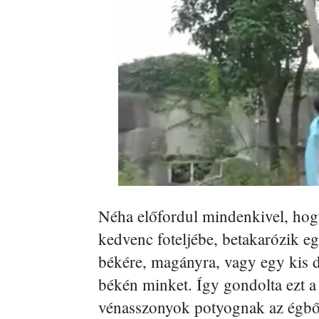
Néha előfordul mindenkivel, hog
kedvenc foteljébe, betakarózik e
békére, magányra, vagy egy kis
békén minket. Így gondolta ezt 
vénasszonyok potyognak az égből,