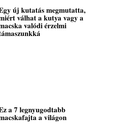
Egy új kutatás megmutatta,
miért válhat a kutya vagy a
macska valódi érzelmi
támaszunkká
Ez a 7 legnyugodtabb
macskafajta a világon