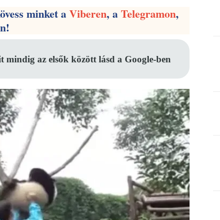
kövess minket a
Viberen
, a
Telegramon
,
en!
it mindig az elsők között lásd a Google-ben