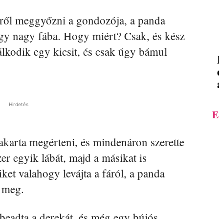
éről meggyőzni a gondozója, a panda
y nagy fába. Hogy miért? Csak, és kész
álkodik egy kicsit, és csak úgy bámul
Hirdetés
E
karta megérteni, és mindenáron szerette
er egyik lábát, majd a másikat is
ket valahogy levájta a fáról, a panda
 meg.
beadta a derekát, és még egy bújós