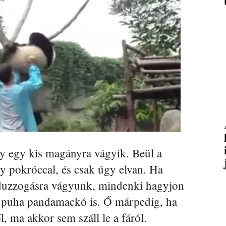
y egy kis magányra vágyik. Beül a
gy pokróccal, és csak úgy elvan. Ha
 duzzogásra vágyunk, mindenki hagyjon
a puha pandamackó is. Ő márpedig, ha
 ma akkor sem száll le a fáról.