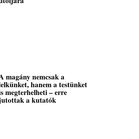
utoljára
A magány nemcsak a
lelkünket, hanem a testünket
is megterhelheti – erre
jutottak a kutatók