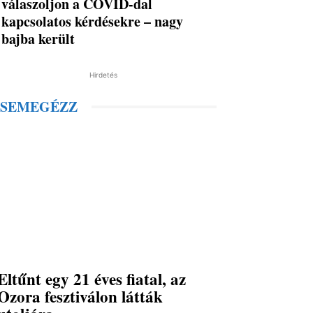
válaszoljon a COVID-dal
kapcsolatos kérdésekre – nagy
bajba került
Hirdetés
SEMEGÉZZ
Eltűnt egy 21 éves fiatal, az
Ozora fesztiválon látták