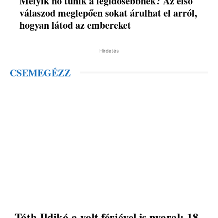
Melyik nő tűnik a legidősebbnek? Az első
válaszod meglepően sokat árulhat el arról,
hogyan látod az embereket
Hirdetés
CSEMEGÉZZ
Tóth Ildikó a volt férjével is nyaral: 18