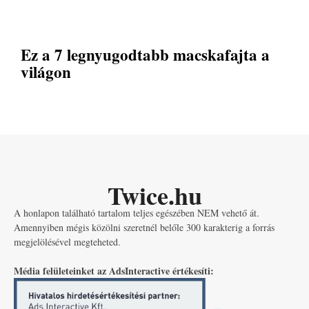
Ez a 7 legnyugodtabb macskafajta a
világon
Twice.hu
A honlapon található tartalom teljes egészében NEM vehető át.
Amennyiben mégis közölni szeretnél belőle 300 karakterig a forrás
megjelölésével megteheted.
Média felületeinket az AdsInteractive értékesíti: