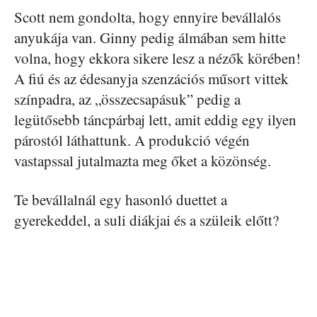
Scott nem gondolta, hogy ennyire bevállalós
anyukája van. Ginny pedig álmában sem hitte
volna, hogy ekkora sikere lesz a nézők körében!
A fiú és az édesanyja szenzációs műsort vittek
színpadra, az „összecsapásuk” pedig a
legütősebb táncpárbaj lett, amit eddig egy ilyen
párostól láthattunk. A produkció végén
vastapssal jutalmazta meg őket a közönség.
Te bevállalnál egy hasonló duettet a
gyerekeddel, a suli diákjai és a szüleik előtt?