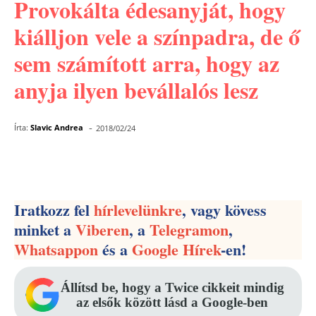
Provokálta édesanyját, hogy
kiálljon vele a színpadra, de ő
sem számított arra, hogy az
anyja ilyen bevállalós lesz
-
Írta:
Slavic Andrea
2018/02/24
Facebook
Pinterest
WhatsApp
Iratkozz fel
hírlevelünkre
, vagy kövess
minket a
Viberen
, a
Telegramon
,
Whatsappon
és a
Google Hírek
-en!
Állítsd be, hogy a Twice cikkeit mindig
az elsők között lásd a Google-ben