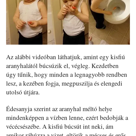
Az alábbi videóban láthatjuk, amint egy kisfiú
aranyhalától búcsúzik el, végleg. Kezdetben
úgy tűnik, hogy minden a legnagyobb rendben
lesz, a kezében fogja, megpuszilja és elengedi
utolsó útjára.
Édesanyja szerint az aranyhal méltó helye
mindenképpen a vízben lenne, ezért bedobják a
vécécsészébe. A kisfiú búcsút int neki, ám
amikor ráhúzza a vizet, eltörik a mécses és erős