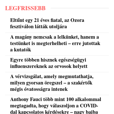
LEGFRISSEBB
Eltűnt egy 21 éves fiatal, az Ozora
fesztiválon látták utoljára
A magány nemcsak a lelkünket, hanem a
testünket is megterhelheti – erre jutottak
a kutatók
Egyre többen hisznek egészségügyi
influenszereknek az orvosok helyett
A vérvizsgálat, amely megmutathatja,
milyen gyorsan öregszel – a szakértők
mégis óvatosságra intenek
Anthony Fauci több mint 100 alkalommal
megtagadta, hogy válaszoljon a COVID-
dal kapcsolatos kérdésekre – nagy bajba