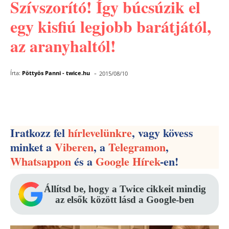
Szívszorító! Így búcsúzik el
egy kisfiú legjobb barátjától,
az aranyhaltól!
-
Írta:
Pöttyös Panni - twice.hu
2015/08/10
Facebook
Pinterest
WhatsApp
Iratkozz fel
hírlevelünkre
, vagy kövess
minket a
Viberen
, a
Telegramon
,
Whatsappon
és a
Google Hírek
-en!
Állítsd be, hogy a Twice cikkeit mindig
az elsők között lásd a Google-ben