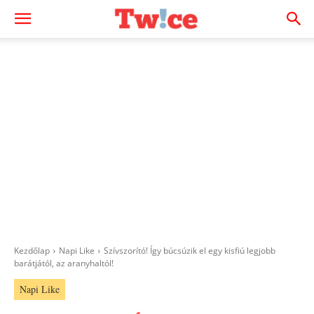
Kezdőlap
Napi Like
Szívszorító! Így búcsúzik el egy kisfiú legjobb
barátjától, az aranyhaltól!
Napi Like