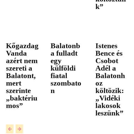
k”
Kőgazdag
Balatonb
Istenes
Vanda
a fulladt
Bence és
azért nem
egy
Csobot
szereti a
külföldi
Adél a
Balatont,
fiatal
Balatonh
mert
szombato
oz
szerinte
n
költözik:
„baktériu
„Vidéki
mos”
lakosok
leszünk”