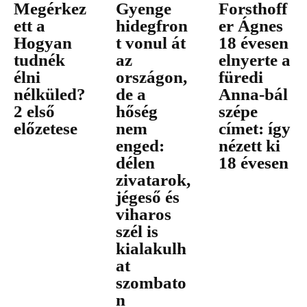
Megérkez
Gyenge
Forsthoff
ett a
hidegfron
er Ágnes
Hogyan
t vonul át
18 évesen
tudnék
az
elnyerte a
élni
országon,
füredi
nélküled?
de a
Anna-bál
2 első
hőség
szépe
előzetese
nem
címet: így
enged:
nézett ki
délen
18 évesen
zivatarok,
jégeső és
viharos
szél is
kialakulh
at
szombato
n