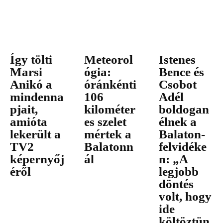
Így tölti
Meteorol
Istenes
Marsi
ógia:
Bence és
Anikó a
óránkénti
Csobot
mindenna
106
Adél
pjait,
kilométer
boldogan
amióta
es szelet
élnek a
lekerült a
mértek a
Balaton-
TV2
Balatonn
felvidéke
képernyőj
ál
n: „A
éről
legjobb
döntés
volt, hogy
ide
költöztün