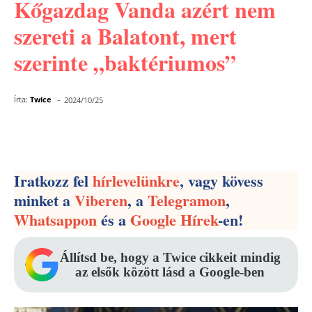
Kőgazdag Vanda azért nem
szereti a Balatont, mert
szerinte „baktériumos”
-
Írta:
Twice
2024/10/25
Facebook
Pinterest
WhatsApp
Iratkozz fel
hírlevelünkre
, vagy kövess
minket a
Viberen
, a
Telegramon
,
Whatsappon
és a
Google Hírek
-en!
Állítsd be, hogy a Twice cikkeit mindig
az elsők között lásd a Google-ben