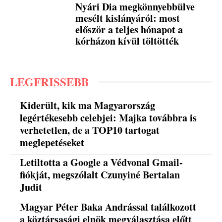
Nyári Dia megkönnyebbülve
mesélt kislányáról: most
először a teljes hónapot a
kórházon kívül töltötték
LEGFRISSEBB
Kiderült, kik ma Magyarország
legértékesebb celebjei: Majka továbbra is
verhetetlen, de a TOP10 tartogat
meglepetéseket
Letiltotta a Google a Védvonal Gmail-
fiókját, megszólalt Czunyiné Bertalan
Judit
Magyar Péter Baka Andrással találkozott
a köztársasági elnök megválasztása előtt