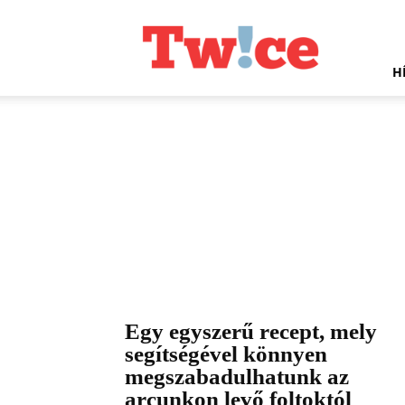
Twice.hu
H
Egy egyszerű recept, mely
segítségével könnyen
megszabadulhatunk az
arcunkon levő foltoktól