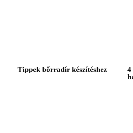
Tippek bőrradír készítéshez
4
h