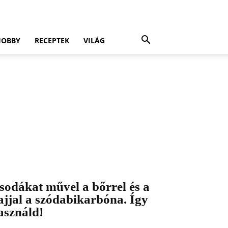
HOBBY
RECEPTEK
VILÁG
sodákat művel a bőrrel és a
ajjal a szódabikarbóna. Így
asználd!