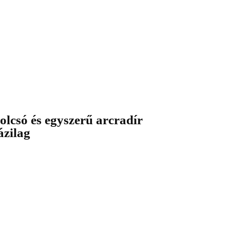
 olcsó és egyszerű arcradír
ázilag