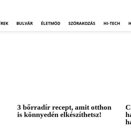
ÍREK
BULVÁR
ÉLETMÓD
SZÓRAKOZÁS
HI-TECH
3 bőrradír recept, amit otthon
C
is könnyedén elkészíthetsz!
h
h