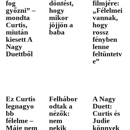
fog
döntést,
filmjére:
győzni” –
hogy
„Félelmei
mondta
mikor
vannak,
Curtis,
jöjjön a
hogy
miután
baba
rossz
kiesett A
fényben
Nagy
lenne
Duettből
feltüntetv
e”
Ez Curtis
Felhábor
A Nagy
legnagyo
odtak a
Duett:
bb
nézők:
Curtis és
félelme –
nem
Judie
Máig nem
nekik
könnyek