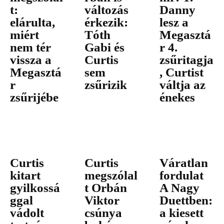
t:
változás
Danny
elárulta,
érkezik:
lesz a
miért
Tóth
Megasztá
nem tér
Gabi és
r 4.
vissza a
Curtis
zsűritagja
Megasztá
sem
, Curtist
r
zsűrizik
váltja az
zsűrijébe
énekes
Curtis
Curtis
Váratlan
kitart
megszólal
fordulat
gyilkossá
t Orbán
A Nagy
ggal
Viktor
Duettben:
vádolt
csúnya
a kiesett