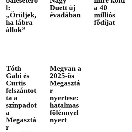
balesetérő
Nagy
mire költi
l:
Duett új
a 40
„Örüljek,
évadában
milliós
ha lábra
fődíjat
állok”
Tóth
Megvan a
Gabi és
2025-ös
Curtis
Megasztá
felszántot
r
ta a
nyertese:
színpadot
hatalmas
a
fölénnyel
Megasztá
nyert
r