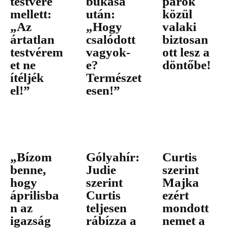
testvére
bukása
párok
mellett:
után:
közül
„Az
„Hogy
valaki
ártatlan
csalódott
biztosan
testvérem
vagyok-
ott lesz a
et ne
e?
döntőbe!
ítéljék
Természet
el!”
esen!”
„Bízom
Gólyahír:
Curtis
benne,
Judie
szerint
hogy
szerint
Majka
áprilisba
Curtis
ezért
n az
teljesen
mondott
igazság
rábízza a
nemet a