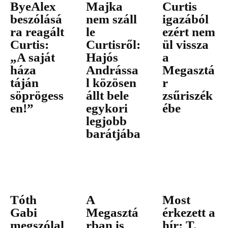
ByeAlex
Majka
Curtis
beszólásá
nem száll
igazából
ra reagált
le
ezért nem
Curtis:
Curtisről:
ül vissza
„A saját
Hajós
a
háza
Andrássa
Megasztá
táján
l közösen
r
söprögess
állt bele
zsűriszék
en!”
egykori
ébe
legjobb
barátjába
Tóth
A
Most
Gabi
Megasztá
érkezett a
megszólal
rban is
hír: T.