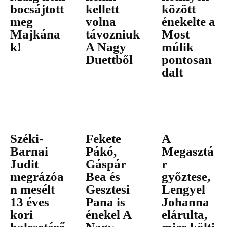
bocsájtott
kellett
között
meg
volna
énekelte a
Majkána
távozniuk
Most
k!
A Nagy
múlik
Duettből
pontosan
dalt
Széki-
Fekete
A
Barnai
Pákó,
Megasztá
Judit
Gáspár
r
megrázóa
Bea és
győztese,
n mesélt
Gesztesi
Lengyel
13 éves
Pana is
Johanna
kori
énekel A
elárulta,