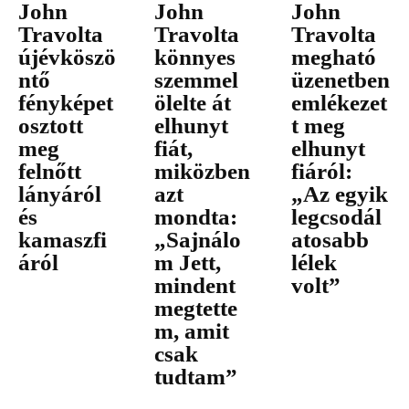
John
John
John
Travolta
Travolta
Travolta
újévköszö
könnyes
megható
ntő
szemmel
üzenetben
fényképet
ölelte át
emlékezet
osztott
elhunyt
t meg
meg
fiát,
elhunyt
felnőtt
miközben
fiáról:
lányáról
azt
„Az egyik
és
mondta:
legcsodál
kamaszfi
„Sajnálo
atosabb
áról
m Jett,
lélek
mindent
volt”
megtette
m, amit
csak
tudtam”