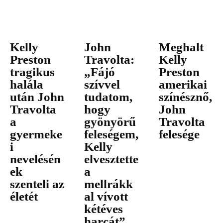
Kelly
John
Meghalt
Preston
Travolta:
Kelly
tragikus
„Fájó
Preston
halála
szívvel
amerikai
után John
tudatom,
színésznő,
Travolta
hogy
John
a
gyönyörű
Travolta
gyermeke
feleségem,
felesége
i
Kelly
nevelésén
elvesztette
ek
a
szenteli az
mellrákk
életét
al vívott
kétéves
harcát”