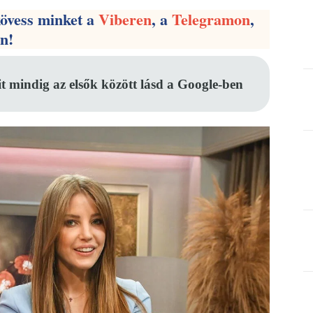
kövess minket a
Viberen
, a
Telegramon
,
en!
it mindig az elsők között lásd a Google-ben