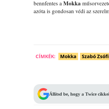
Mokka
bennfentes a
műsorvezető
azóta is gondosan védi az szerelmi
CÍMKÉK:
Mokka
Szabó Zsófi
Facebook
Megosztás
Állítsd be, hogy a Twice cikke