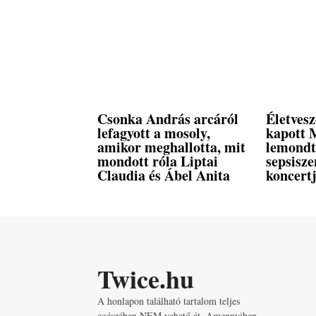
Csonka András arcáról
Életvesz
lefagyott a mosoly,
kapott 
amikor meghallotta, mit
lemondt
mondott róla Liptai
sepsisze
Claudia és Ábel Anita
koncertj
Twice.hu
A honlapon található tartalom teljes
egészében NEM vehető át. Amennyiben