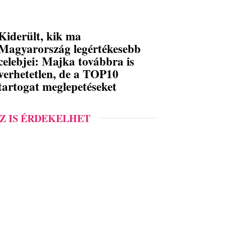
Kiderült, kik ma
Magyarország legértékesebb
celebjei: Majka továbbra is
verhetetlen, de a TOP10
tartogat meglepetéseket
Z IS ÉRDEKELHET