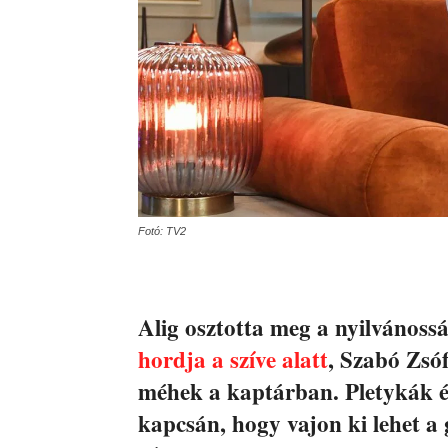
Fotó: TV2
Alig osztotta meg a nyilvánoss
hordja a szíve alatt
, Szabó Zsó
méhek a kaptárban. Pletykák és
kapcsán, hogy vajon ki lehet a