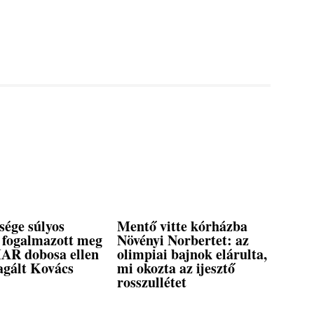
esége súlyos
Mentő vitte kórházba
 fogalmazott meg
Növényi Norbertet: az
R dobosa ellen
olimpiai bajnok elárulta,
agált Kovács
mi okozta az ijesztő
rosszullétet