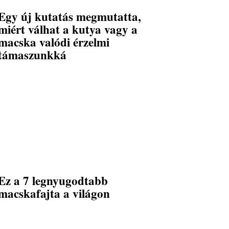
Egy új kutatás megmutatta,
miért válhat a kutya vagy a
macska valódi érzelmi
támaszunkká
Ez a 7 legnyugodtabb
macskafajta a világon