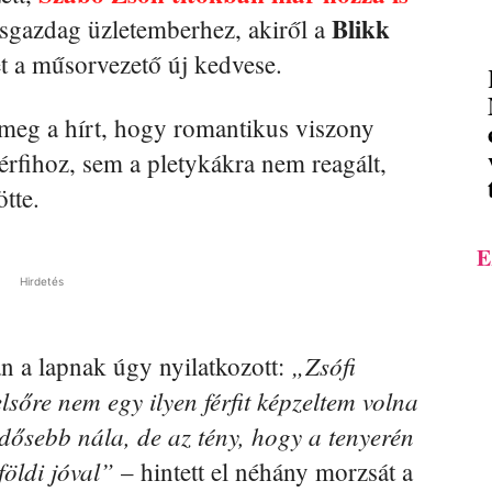
Blikk
sgazdag üzletemberhez, akiről a
t a műsorvezető új kedvese.
 meg a hírt, hogy romantikus viszony
érfihoz, sem a pletykákra nem reagált,
tte.
E
Hirdetés
„Zsófi
n a lapnak úgy nyilatkozott:
sőre nem egy ilyen férfit képzeltem volna
idősebb nála, de az tény, hogy a tenyerén
öldi jóval”
– hintett el néhány morzsát a