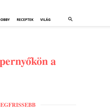
HOBBY
RECEPTEK
VILÁG
épernyőkön a
LEGFRISSEBB