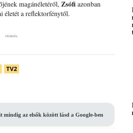
Zsófi
jének magánéletéről,
azonban
 életét a reflektorfénytől.
Hirdetés
TV2
Pinterest
WhatsApp
Email
it mindig az elsők között lásd a Google-ben