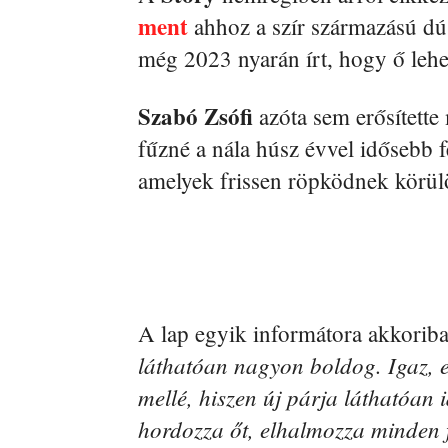
ment
ahhoz a szír származású dú
még 2023 nyarán írt, hogy ő lehe
Szabó Zsófi
azóta sem erősítette
fűzné a nála húsz évvel idősebb f
amelyek frissen röpködnek körülö
A lap egyik informátora akkoriba
láthatóan nagyon boldog. Igaz, el
mellé, hiszen új párja láthatóan 
hordozza őt, elhalmozza minden f