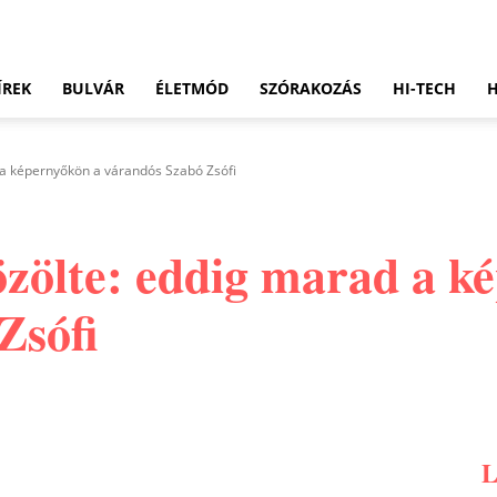
ÍREK
BULVÁR
ÉLETMÓD
SZÓRAKOZÁS
HI-TECH
 a képernyőkön a várandós Szabó Zsófi
özölte: eddig marad a k
Zsófi
Pinterest
WhatsApp
Email