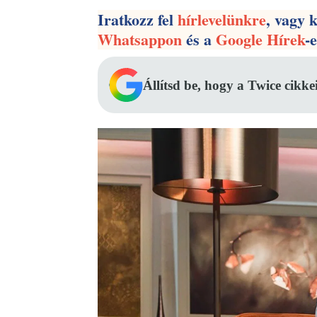
Iratkozz fel
hírlevelünkre
, vagy 
Whatsappon
és a
Google Hírek
-
Állítsd be, hogy a Twice cikke