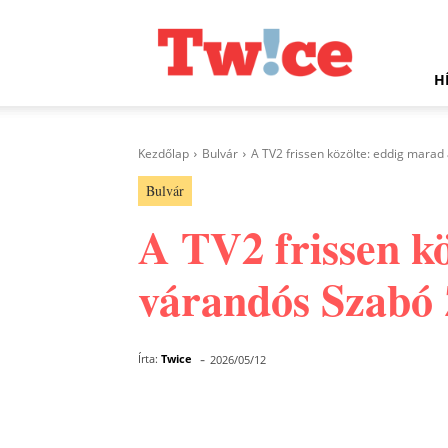
Twice.hu
H
Kezdőlap
Bulvár
A TV2 frissen közölte: eddig marad
Bulvár
A TV2 frissen k
várandós Szabó 
-
Írta:
Twice
2026/05/12
Facebook
Megosztás