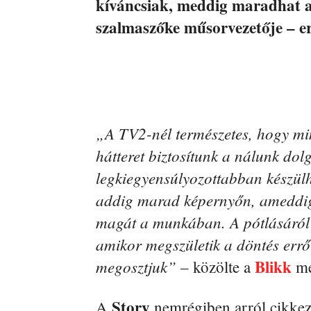
kíváncsiak, meddig maradhat 
szalmaszőke műsorvezetője – er
„A TV2-nél természetes, hogy m
hátteret biztosítunk a nálunk do
legkiegyensúlyozottabban készül
addig marad képernyőn, ameddig 
magát a munkában. A pótlásáról
amikor megszületik a döntés erről,
Blikk
megosztjuk”
– közölte a
me
Story
A
nemrégiben arról cikkez