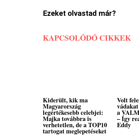
Ezeket olvastad már?
KAPCSOLÓDÓ CIKKEK
Kiderült, kik ma
Volt fel
Magyarország
vádakat
legértékesebb celebjei:
a VALMA
Majka továbbra is
– Így re
verhetetlen, de a TOP10
Eddy
tartogat meglepetéseket