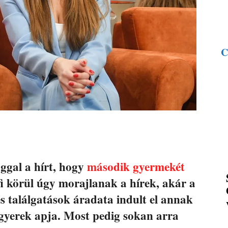
C
ággal a hírt, hogy
második gyermekét
fi körül úgy morajlanak a hírek, akár a
 találgatások áradata indult el annak
 gyerek apja. Most pedig sokan arra