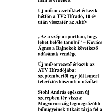
Új műsorvezetőkkel érkezik
hétfőn a TV2 Híradó, 10 év
után visszatér az Aktív
„Az a szép a sportban, hogy
lehet belőle tanulni” – Kovács
Ágnes a Bajnokok következő
adásának vendége
Új műsorvezető érkezik az
ATV Híradójába:
szeptembertől egy jól ismert
televíziós köszönti a nézőket
Stohl András egészen új
szerepben tér vissza:
Magyarország legmegrázóbb
bűnügyeinek titkait tárja fel a