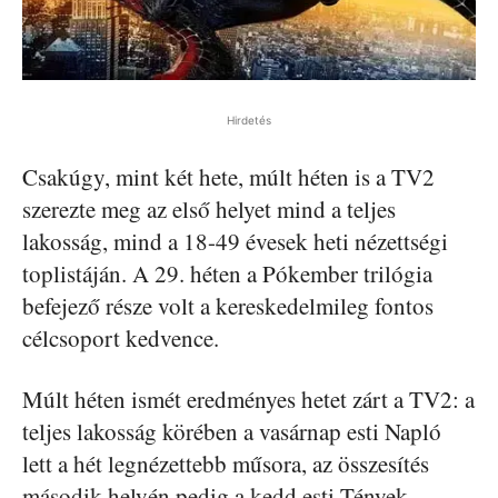
Hirdetés
Csakúgy, mint két hete, múlt héten is a TV2
szerezte meg az első helyet mind a teljes
lakosság, mind a 18-49 évesek heti nézettségi
toplistáján. A 29. héten a Pókember trilógia
befejező része volt a kereskedelmileg fontos
célcsoport kedvence.
Múlt héten ismét eredményes hetet zárt a TV2: a
teljes lakosság körében a vasárnap esti Napló
lett a hét legnézettebb műsora, az összesítés
második helyén pedig a kedd esti Tények