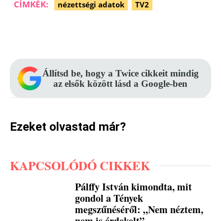
CÍMKÉK:
nézettségi adatok
TV2
Facebook
Pinterest
WhatsApp
Állítsd be, hogy a Twice cikkeit mindig
az elsők között lásd a Google-ben
Ezeket olvastad már?
KAPCSOLÓDÓ CIKKEK
Pálffy István kimondta, mit
gondol a Tények
megszűnéséről: „Nem néztem,
nem is érdekelt”