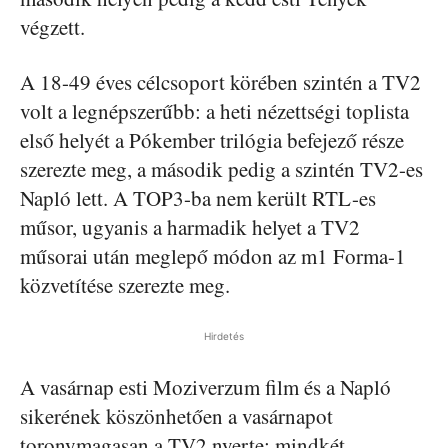
végzett.
A 18-49 éves célcsoport körében szintén a TV2
volt a legnépszerűbb: a heti nézettségi toplista
első helyét a Pókember trilógia befejező része
szerezte meg, a második pedig a szintén TV2-es
Napló lett. A TOP3-ba nem került RTL-es
műsor, ugyanis a harmadik helyet a TV2
műsorai után meglepő módon az m1 Forma-1
közvetítése szerezte meg.
Hirdetés
A vasárnap esti Moziverzum film és a Napló
sikerének köszönhetően a vasárnapot
toronymagasan a TV2 nyerte: mindkét