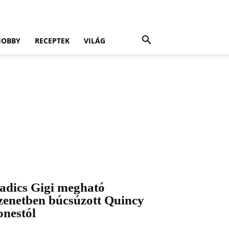
HOBBY
RECEPTEK
VILÁG
adics Gigi megható
zenetben búcsúzott Quincy
onestól