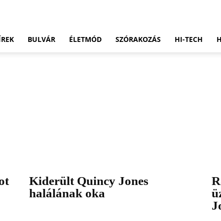
ÍREK
BULVÁR
ÉLETMÓD
SZÓRAKOZÁS
HI-TECH
ot
Kiderült Quincy Jones
R
halálának oka
ü
J