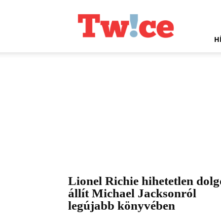
Twice.hu
H
Lionel Richie hihetetlen dolg
állít Michael Jacksonról
legújabb könyvében