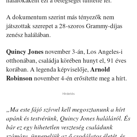
halálokaként ezt a betegséget tüntette fel.
A dokumentum szerint más tényezők nem
játszottak szerepet a 28-szoros Grammy-díjas
zenész halálában.
Quincy Jones
november 3-án, Los Angeles-i
otthonában, családja körében hunyt el, 91 éves
Arnold
korában. A legenda képviselője,
Robinson
november 4-én erősítette meg a hírt.
Hirdetés
„Ma este fájó szívvel kell megosztanunk a hírt
apánk és testvérünk, Quincy Jones haláláról. És
bár ez egy hihetetlen veszteség családunk
számára, ünnepeljük az ő csodálatos életét, és