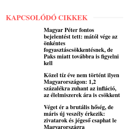
KAPCSOLÓDÓ CIKKEK
Magyar Péter fontos
bejelentést tett: mától vége az
önkéntes
fogyasztáscsökkentésnek, de
Paks miatt továbbra is figyelni
kell
Közel tíz éve nem történt ilyen
Magyarországon: 1,2
százalékra zuhant az infláció,
az élelmiszerek ára is csökkent
Véget ér a brutális hőség, de
máris új veszély érkezik:
zivatarok és jégeső csaphat le
Magyarországra