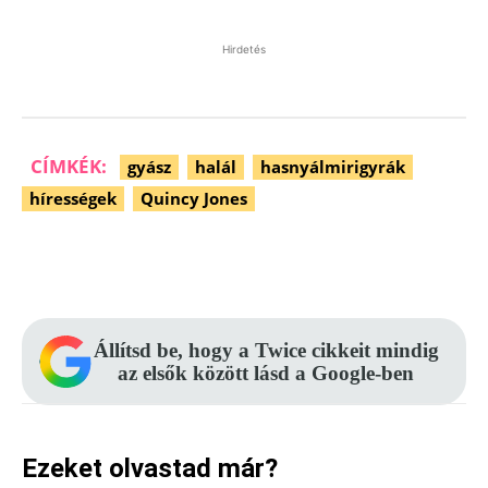
Hirdetés
CÍMKÉK:
gyász
halál
hasnyálmirigyrák
hírességek
Quincy Jones
Facebook
Pinterest
WhatsApp
Állítsd be, hogy a Twice cikkeit mindig
az elsők között lásd a Google-ben
Ezeket olvastad már?