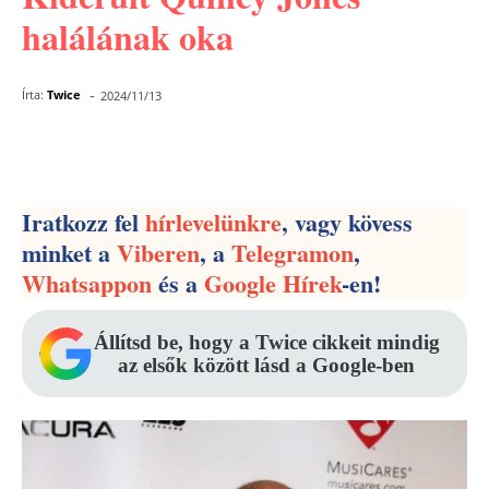
halálának oka
-
Írta:
Twice
2024/11/13
Facebook
Pinterest
WhatsApp
Iratkozz fel
hírlevelünkre
, vagy kövess
minket a
Viberen
, a
Telegramon
,
Whatsappon
és a
Google Hírek
-en!
Állítsd be, hogy a Twice cikkeit mindig
az elsők között lásd a Google-ben