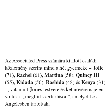
Az Associated Press számára kiadott családi
Jolie
közlemény szerint mind a hét gyermeke –
Rachel
Martina
Quincy III
(71),
(61),
(58),
Kidada
Rashida
Kenya
(55),
(50),
(48) és
(31)
Jones
–, valamint
testvére és két nővére is jelen
voltak a „meghitt szertartáson”, amelyet Los
Angelesben tartottak.