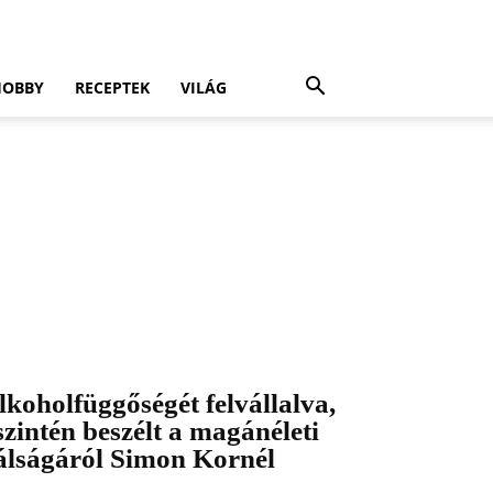
HOBBY
RECEPTEK
VILÁG
lkoholfüggőségét felvállalva,
szintén beszélt a magánéleti
álságáról Simon Kornél