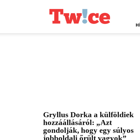
Twice.hu
H
Gryllus Dorka a külföldiek
hozzáállásáról: „Azt
gondolják, hogy egy súlyos
jobboldali őrült vagyok”