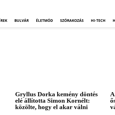
ÍREK
BULVÁR
ÉLETMÓD
SZÓRAKOZÁS
HI-TECH
Gryllus Dorka kemény döntés
A
elé állította Simon Kornélt:
ő
közölte, hogy el akar válni
v