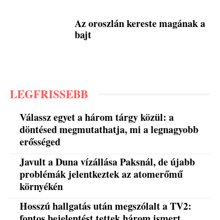
Az oroszlán kereste magának a
bajt
LEGFRISSEBB
Válassz egyet a három tárgy közül: a
döntésed megmutathatja, mi a legnagyobb
erősséged
Javult a Duna vízállása Paksnál, de újabb
problémák jelentkeztek az atomerőmű
környékén
Hosszú hallgatás után megszólalt a TV2:
fontos bejelentést tettek három ismert