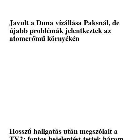
Javult a Duna vízállása Paksnál, de
újabb problémák jelentkeztek az
atomerőmű környékén
Hosszú hallgatás után megszólalt a
TV2: fontos bejelentést tettek három