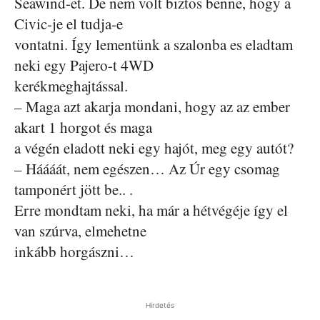
Seawind-et. De nem volt biztos benne, hogy a
Civic-je el tudja-e
vontatni. Így lementünk a szalonba es eladtam
neki egy Pajero-t 4WD
kerékmeghajtással.
– Maga azt akarja mondani, hogy az az ember
akart 1 horgot és maga
a végén eladott neki egy hajót, meg egy autót?
– Háááát, nem egészen… Az Úr egy csomag
tamponért jött be.. .
Erre mondtam neki, ha már a hétvégéje így el
van szúrva, elmehetne
inkább horgászni…
Hirdetés