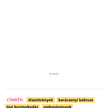
Hirdetés
CÍMKÉK:
dísznövények
karácsonyi kaktusz
őszi kertészkedés
szobanövények