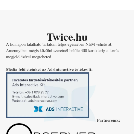
Twice.hu
A honlapon található tartalom teljes egészében NEM vehető át.
Amennyiben mégis közölni szeretnél belőle 300 karakterig a forrás
megjelölésével megteheted.
Média felületeinket az AdsInteractive értékesíti:
Partnereink: