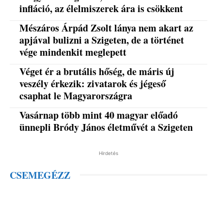
infláció, az élelmiszerek ára is csökkent
Mészáros Árpád Zsolt lánya nem akart az
apjával bulizni a Szigeten, de a történet
vége mindenkit meglepett
Véget ér a brutális hőség, de máris új
veszély érkezik: zivatarok és jégeső
csaphat le Magyarországra
Vasárnap több mint 40 magyar előadó
ünnepli Bródy János életművét a Szigeten
Hirdetés
CSEMEGÉZZ