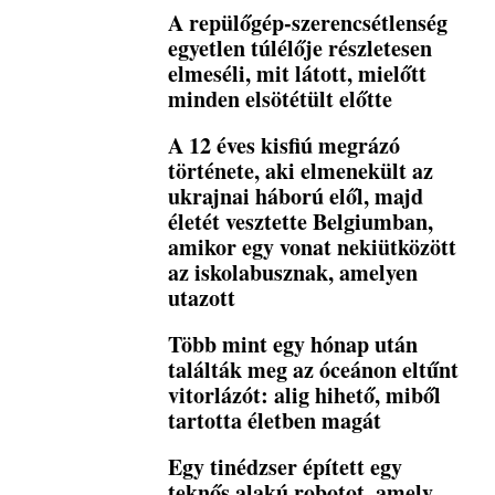
A repülőgép-szerencsétlenség
egyetlen túlélője részletesen
elmeséli, mit látott, mielőtt
minden elsötétült előtte
A 12 éves kisfiú megrázó
története, aki elmenekült az
ukrajnai háború elől, majd
életét vesztette Belgiumban,
amikor egy vonat nekiütközött
az iskolabusznak, amelyen
utazott
Több mint egy hónap után
találták meg az óceánon eltűnt
vitorlázót: alig hihető, miből
tartotta életben magát
Egy tinédzser épített egy
teknős alakú robotot, amely