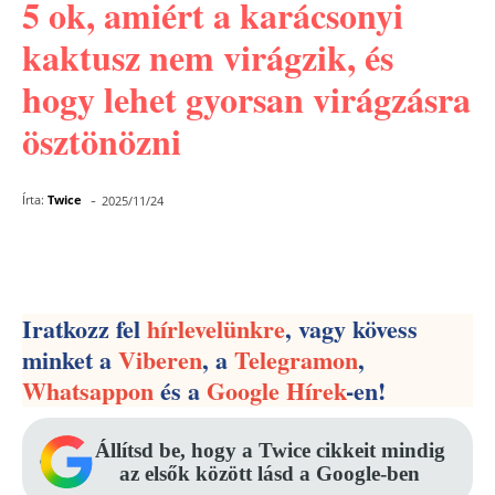
5 ok, amiért a karácsonyi
kaktusz nem virágzik, és
hogy lehet gyorsan virágzásra
ösztönözni
-
Írta:
Twice
2025/11/24
Facebook
Pinterest
WhatsApp
Iratkozz fel
hírlevelünkre
, vagy kövess
minket a
Viberen
, a
Telegramon
,
Whatsappon
és a
Google Hírek
-en!
Állítsd be, hogy a Twice cikkeit mindig
az elsők között lásd a Google-ben