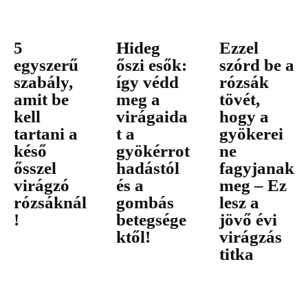
5
Hideg
Ezzel
egyszerű
őszi esők:
szórd be a
szabály,
így védd
rózsák
amit be
meg a
tövét,
kell
virágaida
hogy a
tartani a
t a
gyökerei
késő
gyökérrot
ne
ősszel
hadástól
fagyjanak
virágzó
és a
meg – Ez
rózsáknál
gombás
lesz a
!
betegsége
jövő évi
ktől!
virágzás
titka