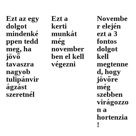
Ezt az egy
Ezt a
Novembe
dolgot
kerti
r elején
mindenké
munkát
ezt a 3
ppen tedd
még
fontos
meg, ha
november
dolgot
jövő
ben el kell
kell
tavaszra
végezni
megtenne
nagyob
d, hogy
tulipánvir
jövőre
ágzást
még
szeretnél
szebben
virágozzo
n a
hortenzia
!