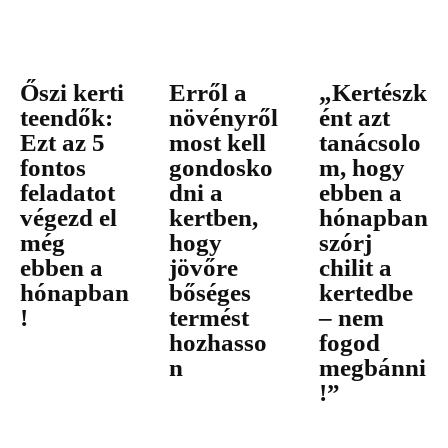
Őszi kerti
Erről a
„Kertészk
teendők:
növényről
ént azt
Ezt az 5
most kell
tanácsolo
fontos
gondosko
m, hogy
feladatot
dni a
ebben a
végezd el
kertben,
hónapban
még
hogy
szórj
ebben a
jövőre
chilit a
hónapban
bőséges
kertedbe
!
termést
– nem
hozhasso
fogod
n
megbánni
!”