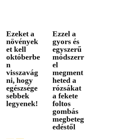
Ezeket a
Ezzel a
növények
gyors és
et kell
egyszerű
októberbe
módszerr
n
el
visszavág
megment
ni, hogy
heted a
egészsége
rózsákat
sebbek
a fekete
legyenek!
foltos
gombás
megbeteg
edéstől