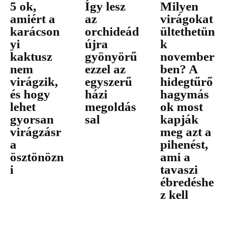
5 ok,
Így lesz
Milyen
amiért a
az
virágokat
karácson
orchideád
ültethetün
yi
újra
k
kaktusz
gyönyörű
november
nem
ezzel az
ben? A
virágzik,
egyszerű
hidegtűrő
és hogy
házi
hagymás
lehet
megoldás
ok most
gyorsan
sal
kapják
virágzásr
meg azt a
a
pihenést,
ösztönözn
ami a
i
tavaszi
ébredéshe
z kell