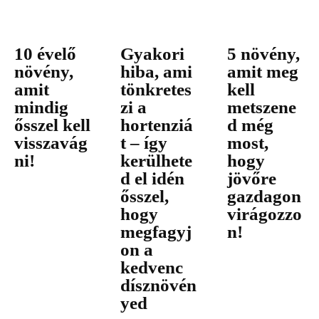
10 évelő
Gyakori
5 növény,
növény,
hiba, ami
amit meg
amit
tönkretes
kell
mindig
zi a
metszene
ősszel kell
hortenziá
d még
visszavág
t – így
most,
ni!
kerülhete
hogy
d el idén
jövőre
ősszel,
gazdagon
hogy
virágozzo
megfagyj
n!
on a
kedvenc
dísznövén
yed