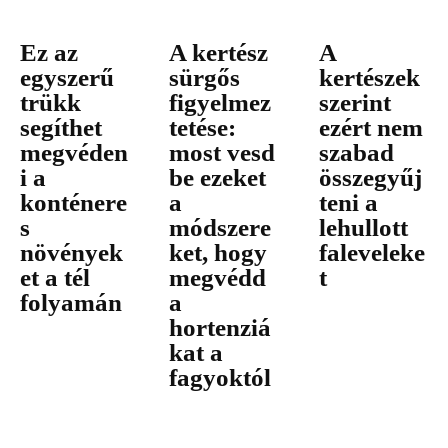
Ez az
A kertész
A
egyszerű
sürgős
kertészek
trükk
figyelmez
szerint
segíthet
tetése:
ezért nem
megvéden
most vesd
szabad
i a
be ezeket
összegyűj
konténere
a
teni a
s
módszere
lehullott
növények
ket, hogy
faleveleke
et a tél
megvédd
t
folyamán
a
hortenziá
kat a
fagyoktól