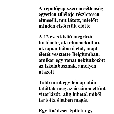
A repülőgép-szerencsétlenség
egyetlen túlélője részletesen
elmeséli, mit látott, mielőtt
minden elsötétült előtte
A 12 éves kisfiú megrázó
története, aki elmenekült az
ukrajnai háború elől, majd
életét vesztette Belgiumban,
amikor egy vonat nekiütközött
az iskolabusznak, amelyen
utazott
Több mint egy hónap után
találták meg az óceánon eltűnt
vitorlázót: alig hihető, miből
tartotta életben magát
Egy tinédzser épített egy