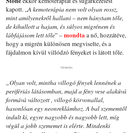
Stone
ekkor kemoterápiát és sugárkezelést
kapott. „
A kemoterápia nem volt olyan rossz,
mint amilyenekről hallani – nem hánytam tőle,
de kihullott a hajam, és súlyos migrénem és
mondta
lábfájásom lett tőle
” –
a nő, hozzátéve,
hogy a migrén különösen megviselte, és a
fájdalmon kívül villódzó fényeket is látott tőle.
Hirdetés
„Olyan volt, mintha villogó fények lennének a
perifériás látásomban, majd a fény vese alakúvá
formává változott , villogó körvonallal,
hasonlóan egy neonreklámhoz. A bal szememtől
indult ki, egyre nagyobb és nagyobb lett, míg
végül a jobb szememet is elérte. Mindenki