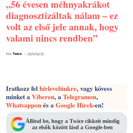
„56 évesen méhnyakrákot
diagnosztizáltak nálam – ez
volt az első jele annak, hogy
valami nincs rendben”
-
Írta:
Twice
2025/02/25
Facebook
Pinterest
WhatsApp
Iratkozz fel
hírlevelünkre
, vagy kövess
minket a
Viberen
, a
Telegramon
,
Whatsappon
és a
Google Hírek
-en!
Állítsd be, hogy a Twice cikkeit mindig
az elsők között lásd a Google-ben