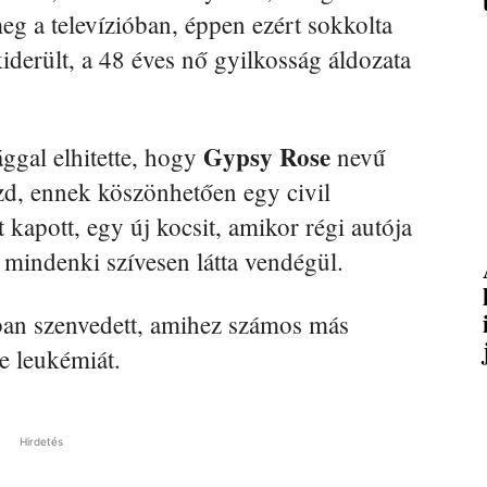
eg a televízióban, éppen ezért sokkolta
iderült, a 48 éves nő gyilkosság áldozata
Gypsy Rose
ággal elhitette, hogy
nevű
zd, ennek köszönhetően egy civil
 kapott, egy új kocsit, amikor régi autója
 mindenki szívesen látta vendégül.
ban szenvedett, amihez számos más
tve leukémiát.
Hirdetés