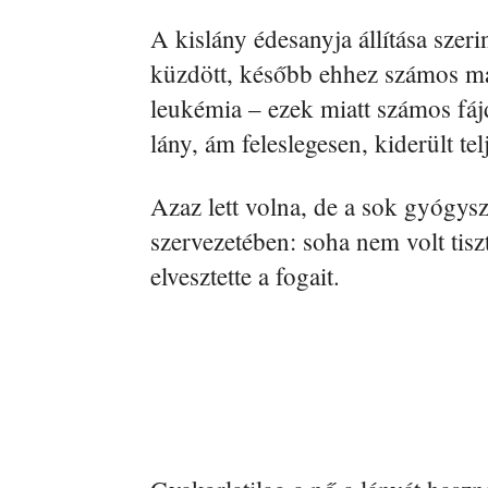
A kislány édesanyja állítása szer
küzdött, később ehhez számos más 
leukémia – ezek miatt számos fáj
lány, ám feleslegesen, kiderült te
Azaz lett volna, de a sok gyógysze
szervezetében: soha nem volt tisz
elvesztette a fogait.