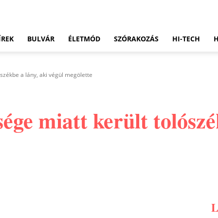
ÍREK
BULVÁR
ÉLETMÓD
SZÓRAKOZÁS
HI-TECH
ószékbe a lány, aki végül megölette
ége miatt került tolószé
Pinterest
WhatsApp
Email