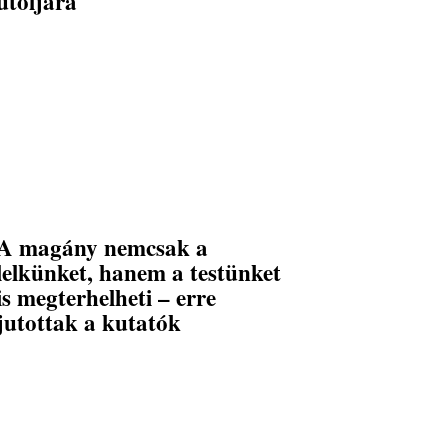
utoljára
A magány nemcsak a
lelkünket, hanem a testünket
is megterhelheti – erre
jutottak a kutatók