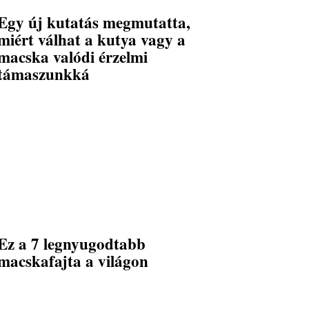
Egy új kutatás megmutatta,
miért válhat a kutya vagy a
macska valódi érzelmi
támaszunkká
Ez a 7 legnyugodtabb
macskafajta a világon