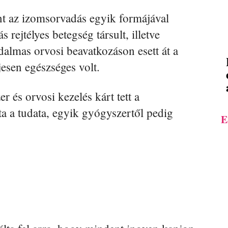
int az izomsorvadás egyik formájával
rejtélyes betegség társult, illetve
dalmas orvosi beavatkozáson esett át a
ljesen egészséges volt.
r és orvosi kezelés kárt tett a
ta a tudata, egyik gyógyszertől pedig
E