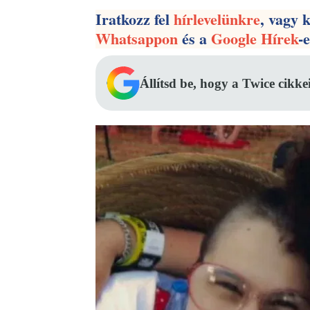
Iratkozz fel
hírlevelünkre
, vagy 
Whatsappon
és a
Google Hírek
-
Állítsd be, hogy a Twice cikke