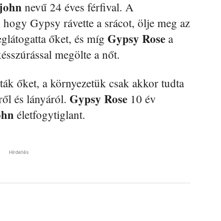
john
nevű 24 éves férfival. A
 hogy Gypsy rávette a srácot, ölje meg az
Gypsy Rose
eglátogatta őket, és míg
a
ésszúrással megölte a nőt.
ták őket, a környezetük csak akkor tudta
Gypsy Rose
ől és lányáról.
10 év
ohn
életfogytiglant.
Hirdetés
Pinterest
WhatsApp
Email