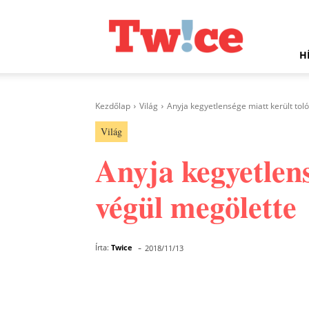
Twice.hu
H
Kezdőlap
Világ
Anyja kegyetlensége miatt került tol
Világ
Anyja kegyetlens
végül megölette
-
Írta:
Twice
2018/11/13
Facebook
Megosztás