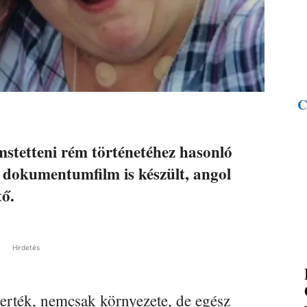
C
stetteni rém történetéhez hasonló
 dokumentumfilm is készült, angol
tő.
Hirdetés
rték, nemcsak környezete, de egész