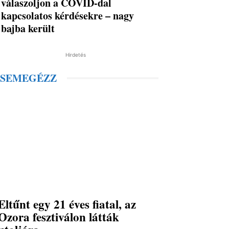
válaszoljon a COVID-dal
kapcsolatos kérdésekre – nagy
bajba került
Hirdetés
SEMEGÉZZ
Eltűnt egy 21 éves fiatal, az
Ozora fesztiválon látták