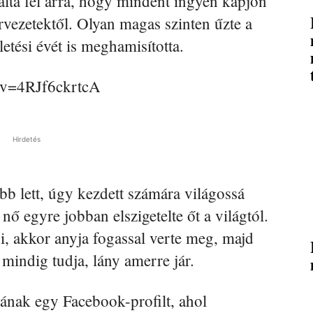
álta fel arra, hogy mindent ingyen kapjon
rvezetektől. Olyan magas szinten űzte a
etési évét is meghamisította.
?v=4RJf6ckrtcA
Hirdetés
b lett, úgy kezdett számára világossá
 nő egyre jobban elszigetelte őt a világtól.
, akkor anyja fogassal verte meg, majd
 mindig tudja, lány amerre jár.
gának egy Facebook-profilt, ahol