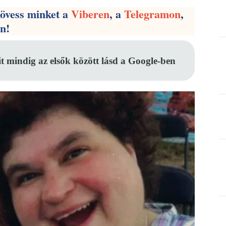
kövess minket a
Viberen
, a
Telegramon
,
en!
it mindig az elsők között lásd a Google-ben