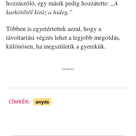
hozzászóló, egy másik pedig hozzátette:
„A
karkötőtől kiráz a hideg.”
Többen is egyetértettek azzal, hogy a
távoltartási végzés lehet a legjobb megoldás,
különösen, ha megszületik a gyerekük.
Hirdetés
CÍMKÉK:
anyós
Facebook
Pinterest
WhatsApp