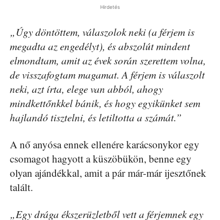
Hirdetés
„Úgy döntöttem, válaszolok neki (a férjem is
megadta az engedélyt), és abszolút mindent
elmondtam, amit az évek során szerettem volna,
de visszafogtam magamat. A férjem is válaszolt
neki, azt írta, elege van abból, ahogy
mindkettőnkkel bánik, és hogy egyikünket sem
hajlandó tisztelni, és letiltotta a számát.”
A nő anyósa ennek ellenére karácsonykor egy
csomagot hagyott a küszöbükön, benne egy
olyan ajándékkal, amit a pár már-már ijesztőnek
talált.
„Egy drága ékszerüzletből vett a férjemnek egy