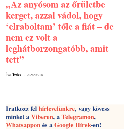
„Az anyósom az őrületbe
kerget, azzal vádol, hogy
‘elraboltam’ tőle a fiát – de
nem ez volt a
leghátborzongatóbb, amit
tett”
-
Írta:
Twice
2024/05/20
Facebook
Pinterest
WhatsApp
Iratkozz fel
hírlevelünkre
, vagy kövess
minket a
Viberen
, a
Telegramon
,
Whatsappon
és a
Google Hírek
-en!