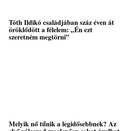
Tóth Ildikó családjában száz éven át
öröklődött a félelem: „Én ezt
szeretném megtörni”
Melyik nő tűnik a legidősebbnek? Az
első válaszod meglepően sokat árulhat