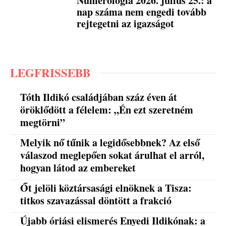
Numerológia 2026. július 25.: a
nap száma nem engedi tovább
rejtegetni az igazságot
LEGFRISSEBB
Tóth Ildikó családjában száz éven át
öröklődött a félelem: „Én ezt szeretném
megtörni”
Melyik nő tűnik a legidősebbnek? Az első
válaszod meglepően sokat árulhat el arról,
hogyan látod az embereket
Őt jelöli köztársasági elnöknek a Tisza:
titkos szavazással döntött a frakció
Újabb óriási elismerés Enyedi Ildikónak: a