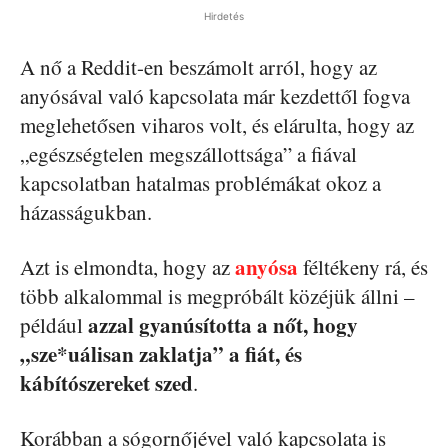
Hirdetés
A nő a Reddit-en beszámolt arról, hogy az
anyósával való kapcsolata már kezdettől fogva
meglehetősen viharos volt, és elárulta, hogy az
„egészségtelen megszállottsága” a fiával
kapcsolatban hatalmas problémákat okoz a
házasságukban.
anyósa
Azt is elmondta, hogy az
féltékeny rá, és
több alkalommal is megpróbált közéjük állni –
azzal gyanúsította a nőt, hogy
például
„sze*uálisan zaklatja” a fiát, és
kábítószereket szed
.
Korábban a sógornőjével való kapcsolata is