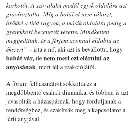
karkötőt. A szív alakú medál egyik oldalára azt
gravíroztatta: Míg a halál el nem választ,
örökké a tiéd vagyok, a másik oldalára pedig a
gyerekkori becenevét vésette. Mindketten
megijedtünk, és a férjem azonnal eldobta az
ékszert”
– írta a nő, aki azt is bevallotta, hogy
babát vár, de nem meri ezt elárulni az
anyósának
, mert fél a reakciójától.
A fórum felhasználóit sokkolta ez a
megdöbbentő családi dinamika, és többen is azt
javasolták a házaspárnak, hogy forduljanak a
rendőrséghez, és szakítsák meg a kapcsolatot a
férfi anyjával.