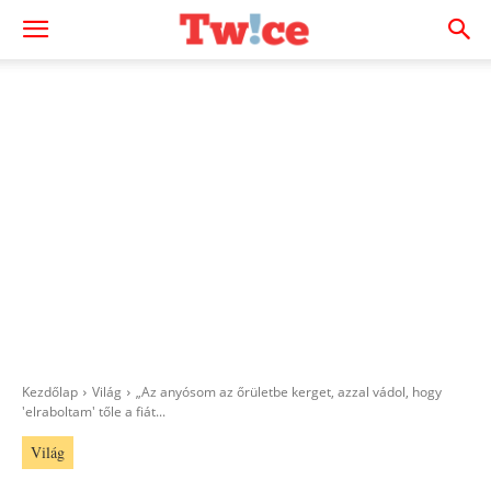
Kezdőlap
Világ
„Az anyósom az őrületbe kerget, azzal vádol, hogy
'elraboltam' tőle a fiát...
Világ