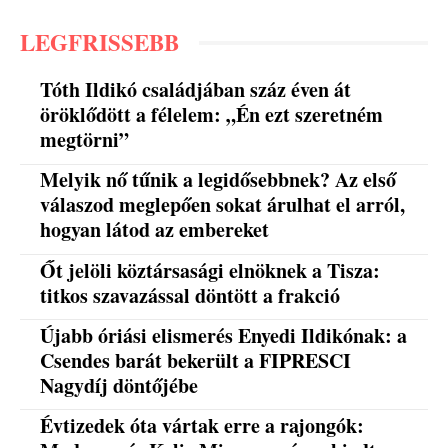
LEGFRISSEBB
Tóth Ildikó családjában száz éven át
öröklődött a félelem: „Én ezt szeretném
megtörni”
Melyik nő tűnik a legidősebbnek? Az első
válaszod meglepően sokat árulhat el arról,
hogyan látod az embereket
Őt jelöli köztársasági elnöknek a Tisza:
titkos szavazással döntött a frakció
Újabb óriási elismerés Enyedi Ildikónak: a
Csendes barát bekerült a FIPRESCI
Nagydíj döntőjébe
Évtizedek óta vártak erre a rajongók: