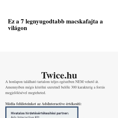
Ez a 7 legnyugodtabb macskafajta a
világon
Twice.hu
A honlapon található tartalom teljes egészében NEM vehető át.
Amennyiben mégis közölni szeretnél belőle 300 karakterig a forrás
megjelölésével megteheted.
Média felületeinket az AdsInteractive értékesíti: