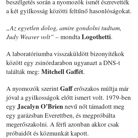
beszélgetés során a nyomozók ismét észrevették
a két gyilkosság közötti feltűnő hasonlóságokat.
„Az egyetlen dolog, amire gondolni tudtam,
Logothetti
Judy Weaver volt”
– mondta
.
A laboratóriumba visszaküldött bizonyítékok
között egy zsinórdarabon ugyanazt a DNS-t
Mitchell Gaffét
találták meg:
.
Gaff
A nyomozók szerint
erőszakos múltja már
jóval a gyilkosságok előtt ismert volt. 1979-ben
Jacalyn O’Brien
egy
nevű nőt támadott meg
egy garázsban Everettben, és megpróbálta
megerőszakolni. A férfi azonban akkor csak
próbaidőt és közmunkát kapott.