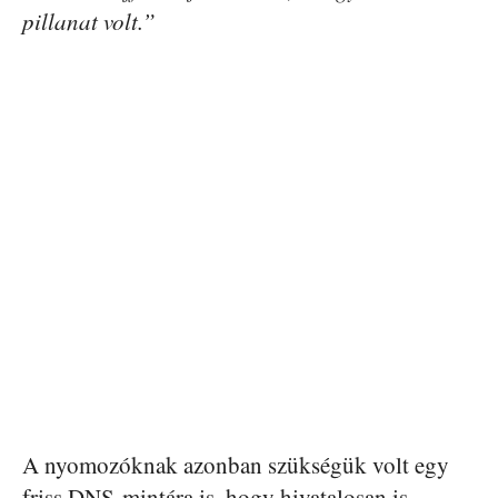
pillanat volt.”
A nyomozóknak azonban szükségük volt egy
friss DNS-mintára is, hogy hivatalosan is