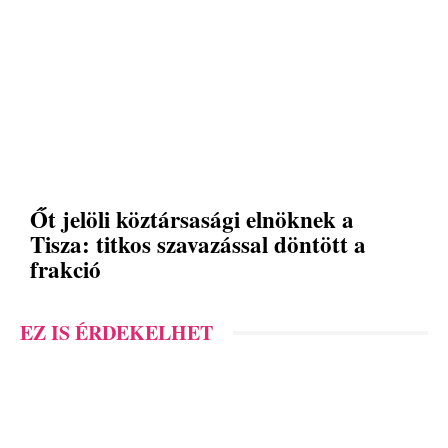
Őt jelöli köztársasági elnöknek a
Tisza: titkos szavazással döntött a
frakció
EZ IS ÉRDEKELHET