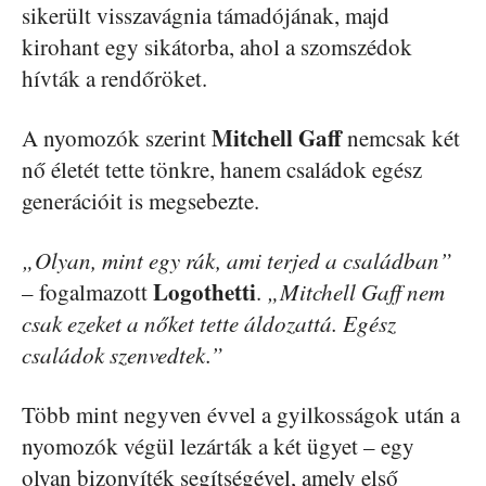
sikerült visszavágnia támadójának, majd
kirohant egy sikátorba, ahol a szomszédok
hívták a rendőröket.
Mitchell Gaff
A nyomozók szerint
nemcsak két
nő életét tette tönkre, hanem családok egész
generációit is megsebezte.
„Olyan, mint egy rák, ami terjed a családban”
Logothetti
– fogalmazott
.
„Mitchell Gaff nem
csak ezeket a nőket tette áldozattá. Egész
családok szenvedtek.”
Több mint negyven évvel a gyilkosságok után a
nyomozók végül lezárták a két ügyet – egy
olyan bizonyíték segítségével, amely első