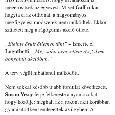
Gaff
megerősítsék az egyezést. Mivel
ritkán
hagyta el az otthonát, a hagyományos
megfigyelési módszerek nem működtek. Ekkor
született meg a rágógumis akció ötlete.
„Eleinte őrült ötletnek tűnt”
– ismerte el
Logothetti
.
„Még soha nem vettem részt ilyen
bonyolult akcióban.”
A terv végül hibátlanul működött.
Nem sokkal később újabb fordulat következett.
Susan Vesey
férje felkereste a nyomozókat,
hogy közölje: meghalt az a rokon, akit korábban
gyanúsítottként emlegettek az ügyben. A