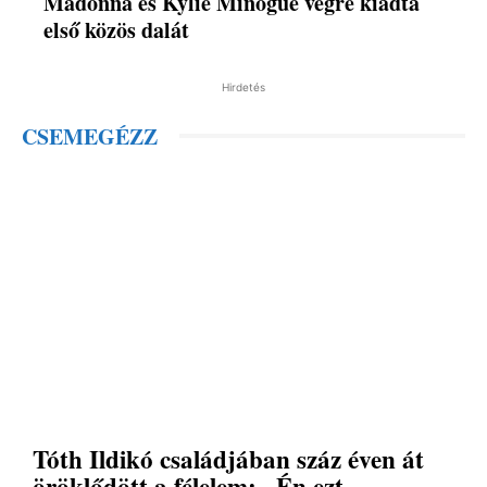
Madonna és Kylie Minogue végre kiadta
első közös dalát
Hirdetés
CSEMEGÉZZ
Tóth Ildikó családjában száz éven át
öröklődött a félelem: „Én ezt