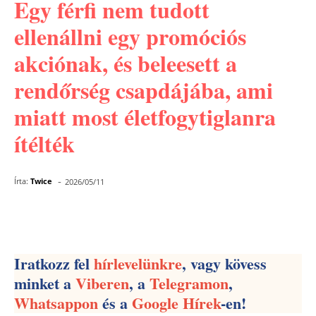
Egy férfi nem tudott
ellenállni egy promóciós
akciónak, és beleesett a
rendőrség csapdájába, ami
miatt most életfogytiglanra
ítélték
-
Írta:
Twice
2026/05/11
Facebook
Pinterest
WhatsApp
Iratkozz fel
hírlevelünkre
, vagy kövess
minket a
Viberen
, a
Telegramon
,
Whatsappon
és a
Google Hírek
-en!