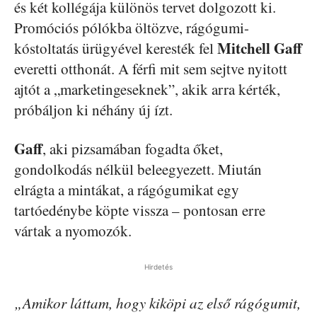
és két kollégája különös tervet dolgozott ki.
Promóciós pólókba öltözve, rágógumi-
Mitchell Gaff
kóstoltatás ürügyével keresték fel
everetti otthonát. A férfi mit sem sejtve nyitott
ajtót a „marketingeseknek”, akik arra kérték,
próbáljon ki néhány új ízt.
Gaff
, aki pizsamában fogadta őket,
gondolkodás nélkül beleegyezett. Miután
elrágta a mintákat, a rágógumikat egy
tartóedénybe köpte vissza – pontosan erre
vártak a nyomozók.
Hirdetés
„Amikor láttam, hogy kiköpi az első rágógumit,