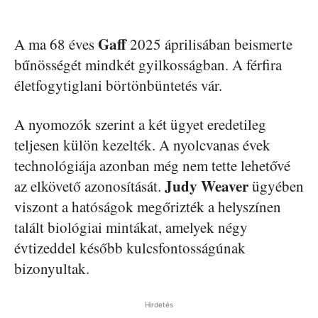
Gaff
A ma 68 éves
2025 áprilisában beismerte
bűnösségét mindkét gyilkosságban. A férfira
életfogytiglani börtönbüntetés vár.
A nyomozók szerint a két ügyet eredetileg
teljesen külön kezelték. A nyolcvanas évek
technológiája azonban még nem tette lehetővé
Judy Weaver
az elkövető azonosítását.
ügyében
viszont a hatóságok megőrizték a helyszínen
talált biológiai mintákat, amelyek négy
évtizeddel később kulcsfontosságúnak
bizonyultak.
Hirdetés