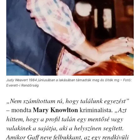
Judy Weavert 1984 júniusában a lakásában támadták meg és ölték mg – Fotó:
Everett-i Rendőrség
„Nem számítottam rá, hogy találunk egyezést”
Mary Knowlton
– mondta
kriminalista.
„Azt
hittem, hogy a profil talán egy mentősé vagy
valakinek a sajátja, aki a helyszínen segített.
Amikor Gaff neve felbukkant, az egy rendkívüli