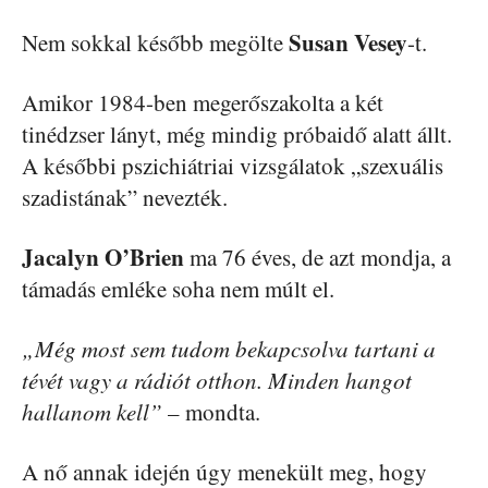
Susan Vesey
Nem sokkal később megölte
-t.
Amikor 1984-ben megerőszakolta a két
tinédzser lányt, még mindig próbaidő alatt állt.
A későbbi pszichiátriai vizsgálatok „szexuális
szadistának” nevezték.
Jacalyn O’Brien
ma 76 éves, de azt mondja, a
támadás emléke soha nem múlt el.
„Még most sem tudom bekapcsolva tartani a
tévét vagy a rádiót otthon. Minden hangot
hallanom kell”
– mondta.
A nő annak idején úgy menekült meg, hogy