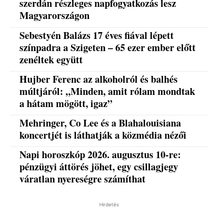
szerdán részleges napfogyatkozás lesz
Magyarországon
Sebestyén Balázs 17 éves fiával lépett
színpadra a Szigeten – 65 ezer ember előtt
zenéltek együtt
Hujber Ferenc az alkoholról és balhés
múltjáról: „Minden, amit rólam mondtak
a hátam mögött, igaz”
Mehringer, Co Lee és a Blahalouisiana
koncertjét is láthatják a közmédia nézői
Napi horoszkóp 2026. augusztus 10-re:
pénzügyi áttörés jöhet, egy csillagjegy
váratlan nyereségre számíthat
Hirdetés