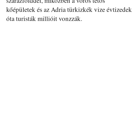
szárazfölddel, miközben a vörös tetős
kőépületek és az Adria türkizkék vize évtizedek
óta turisták millióit vonzzák.