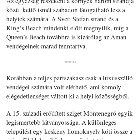
Az egyezség részeként a környék három strandja
közül kettő ismét szabadon látogatható lesz a
helyiek számára. A Sveti Stefan strand és a
King’s Beach mindenki előtt megnyílik, míg a
Queen’s Beach továbbra is kizárólag az Aman
vendégeinek marad fenntartva.
Hirdetés
Korábban a teljes partszakasz csak a luxusszálló
vendégei számára volt elérhető, ami komoly
elégedetlenséget váltott ki a helyi közösségből.
A 15. századi erődített sziget Montenegró egyik
legismertebb látványossága. A különleges
települést egy keskeny homoknyelv köti össze a