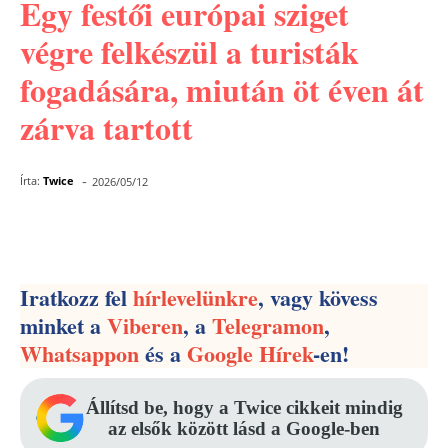
Egy festői európai sziget
végre felkészül a turisták
fogadására, miután öt éven át
zárva tartott
-
Írta:
Twice
2026/05/12
Facebook
Pinterest
WhatsApp
Iratkozz fel
hírlevelünkre
, vagy kövess
minket a
Viberen
, a
Telegramon
,
Whatsappon
és a
Google Hírek
-en!
Állítsd be, hogy a Twice cikkeit mindig
az elsők között lásd a Google-ben