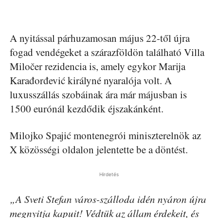
A nyitással párhuzamosan május 22-től újra
fogad vendégeket a szárazföldön található Villa
Miločer rezidencia is, amely egykor Marija
Karađorđević királyné nyaralója volt. A
luxusszállás szobáinak ára már májusban is
1500 eurónál kezdődik éjszakánként.
Milojko Spajić montenegrói miniszterelnök az
X közösségi oldalon jelentette be a döntést.
Hirdetés
„A Sveti Stefan város-szálloda idén nyáron újra
megnyitja kapuit! Védtük az állam érdekeit, és