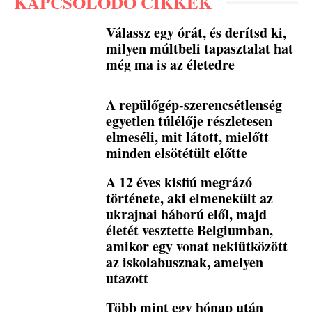
KAPCSOLÓDÓ CIKKEK
Válassz egy órát, és derítsd ki,
milyen múltbeli tapasztalat hat
még ma is az életedre
A repülőgép-szerencsétlenség
egyetlen túlélője részletesen
elmeséli, mit látott, mielőtt
minden elsötétült előtte
A 12 éves kisfiú megrázó
története, aki elmenekült az
ukrajnai háború elől, majd
életét vesztette Belgiumban,
amikor egy vonat nekiütközött
az iskolabusznak, amelyen
utazott
Több mint egy hónap után