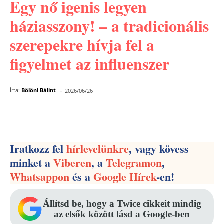
Egy nő igenis legyen
háziasszony! – a tradicionális
szerepekre hívja fel a
figyelmet az influenszer
-
Írta:
Bölöni Bálint
2026/06/26
Facebook
Pinterest
WhatsApp
Iratkozz fel
hírlevelünkre
, vagy kövess
minket a
Viberen
, a
Telegramon
,
Whatsappon
és a
Google Hírek
-en!
Állítsd be, hogy a Twice cikkeit mindig
az elsők között lásd a Google-ben