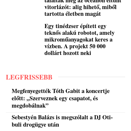
találták meg az óceánon eltűnt
vitorlázót: alig hihető, miből
tartotta életben magát
Egy tinédzser épített egy
teknős alakú robotot, amely
mikroműanyagokat keres a
vízben. A projekt 50 000
dollárt hozott neki
LEGFRISSEBB
Megfenyegették Tóth Gabit a koncertje
előtt: „Szerveznek egy csapatot, és
megdobálnak”
Sebestyén Balázs is megszólalt a DJ Oti-
buli drogügye után