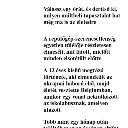
Válassz egy órát, és derítsd ki,
milyen múltbeli tapasztalat hat
még ma is az életedre
A repülőgép-szerencsétlenség
egyetlen túlélője részletesen
elmeséli, mit látott, mielőtt
minden elsötétült előtte
A 12 éves kisfiú megrázó
története, aki elmenekült az
ukrajnai háború elől, majd
életét vesztette Belgiumban,
amikor egy vonat nekiütközött
az iskolabusznak, amelyen
utazott
Több mint egy hónap után