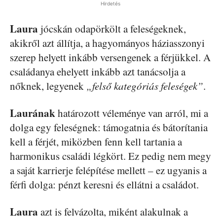
Hirdetés
Laura
jócskán odapörkölt a feleségeknek,
akikről azt állítja, a hagyományos háziasszonyi
szerep helyett inkább versengenek a férjükkel. A
családanya ehelyett inkább azt tanácsolja a
nőknek, legyenek
„felső kategóriás feleségek”
.
Laurának
határozott véleménye van arról, mi a
dolga egy feleségnek: támogatnia és bátorítania
kell a férjét, miközben fenn kell tartania a
harmonikus családi légkört. Ez pedig nem megy
a saját karrierje felépítése mellett – ez ugyanis a
férfi dolga: pénzt keresni és ellátni a családot.
Laura
azt is felvázolta, miként alakulnak a