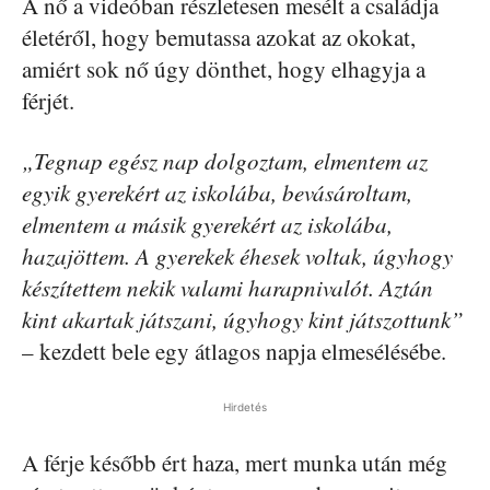
A nő a videóban részletesen mesélt a családja
életéről, hogy bemutassa azokat az okokat,
amiért sok nő úgy dönthet, hogy elhagyja a
férjét.
„Tegnap egész nap dolgoztam, elmentem az
egyik gyerekért az iskolába, bevásároltam,
elmentem a másik gyerekért az iskolába,
hazajöttem. A gyerekek éhesek voltak, úgyhogy
készítettem nekik valami harapnivalót. Aztán
kint akartak játszani, úgyhogy kint játszottunk”
– kezdett bele egy átlagos napja elmesélésébe.
Hirdetés
A férje később ért haza, mert munka után még