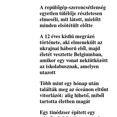
A repülőgép-szerencsétlenség
egyetlen túlélője részletesen
elmeséli, mit látott, mielőtt
minden elsötétült előtte
A 12 éves kisfiú megrázó
története, aki elmenekült az
ukrajnai háború elől, majd
életét vesztette Belgiumban,
amikor egy vonat nekiütközött
az iskolabusznak, amelyen
utazott
Több mint egy hónap után
találták meg az óceánon eltűnt
vitorlázót: alig hihető, miből
tartotta életben magát
Egy tinédzser épített egy