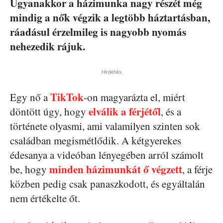
Ugyanakkor a házimunka nagy részét még
mindig a nők végzik a legtöbb háztartásban,
ráadásul érzelmileg is nagyobb nyomás
nehezedik rájuk.
Hirdetés
TikTok
Egy nő a
-on magyarázta el, miért
elválik a férjétől
döntött úgy, hogy
, és a
története olyasmi, ami valamilyen szinten sok
családban megismétlődik. A kétgyerekes
édesanya a videóban lényegében arról számolt
minden házimunkát ő végzett
be, hogy
, a férje
közben pedig csak panaszkodott, és egyáltalán
nem értékelte őt.