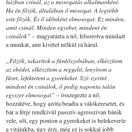
házban csinál, az a mosogatás alkalmanként.
Ha én főzök, általában ő mosogat. A legtöbb
este főzök. És ő időnként elmosogat. Ez minden,
amit csinál. Minden egyebet, mindent én
csinálok”
– magyarázta a nő, felsorolva mindazt
a munkát, ami kivétel nélkül rá hárul.
„Főzök, takarítok a fürdőszobában, elkészítem
az ebédet, elkészítem a reggelit, lenyírom a
füvet, lefektetem a gyerekeket. Szó szerint
mindent én csinálok, ő pedig naponta talán
egyszer elmosogat”
– összegezte a nő,
hozzátéve, hogy azóta beadta a válókeresetet, és
bár a férje rendkívül passzív-agresszívan bánik
vele, sőt, egy ponton a gyerekeket is belekeverte
a vitájukba, úgy érzi, még ez is sokkal jobb