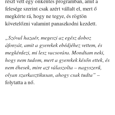
részt vett egy önkéntes programban, amit a
felesége szerint csak azért vállalt el, mert ő
megkérte rá, hogy ne tegye, és rögtön
követelőzni valamint panaszkodni kezdett.
„Szóval hazaér, megeszi az egész doboz
áfonyát, amit a gyerekek ebédjéhez vettem, és
megkérdezi, mi lesz vacsorára. Mondtam neki,
hogy nem tudom, mert a gyerekek későn ettek, és
nem éhesek, mire azt válaszolta – nagyszerű,
olyan szarkasztikusan, ahogy csak tudta”
–
folytatta a nő.