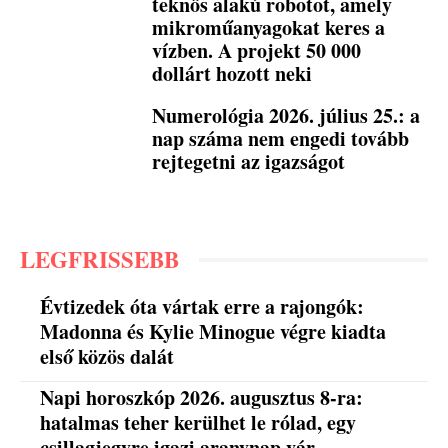
teknős alakú robotot, amely
mikroműanyagokat keres a
vízben. A projekt 50 000
dollárt hozott neki
Numerológia 2026. július 25.: a
nap száma nem engedi tovább
rejtegetni az igazságot
LEGFRISSEBB
Évtizedek óta vártak erre a rajongók:
Madonna és Kylie Minogue végre kiadta
első közös dalát
Napi horoszkóp 2026. augusztus 8-ra:
hatalmas teher kerülhet le rólad, egy
csillagjegyre igazi aranynap vár