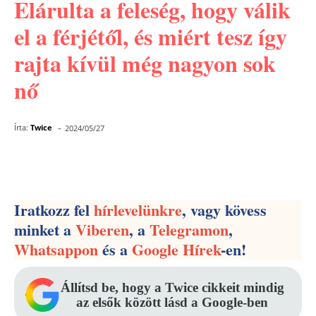
Elárulta a feleség, hogy válik
el a férjétől, és miért tesz így
rajta kívül még nagyon sok
nő
-
Írta:
Twice
2024/05/27
Facebook
Pinterest
WhatsApp
Iratkozz fel
hírlevelünkre
, vagy kövess
minket a
Viberen
, a
Telegramon
,
Whatsappon
és a
Google Hírek
-en!
Állítsd be, hogy a Twice cikkeit mindig
az elsők között lásd a Google-ben