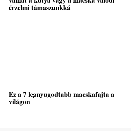
válhat a kutya vagy a macska valódi
érzelmi támaszunkká
Ez a 7 legnyugodtabb macskafajta a
világon