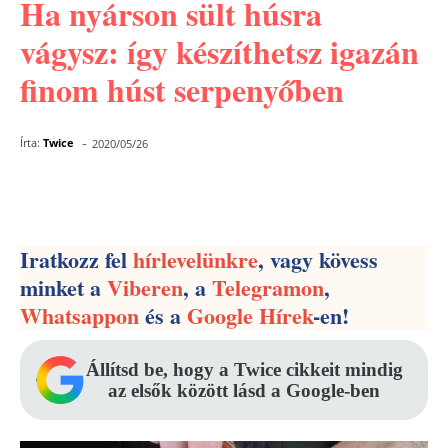
Ha nyárson sült húsra
vágysz: így készíthetsz igazán
finom húst serpenyőben
-
Írta:
Twice
2020/05/26
Facebook
Pinterest
WhatsApp
Iratkozz fel
hírlevelünkre
, vagy kövess
minket a
Viberen
, a
Telegramon
,
Whatsappon
és a
Google Hírek
-en!
Állítsd be, hogy a Twice cikkeit mindig
az elsők között lásd a Google-ben