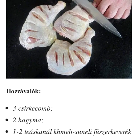
Hozzávalók:
3 csirkecomb;
2 hagyma;
1-2 teáskanál khmeli-suneli fűszerkeverék