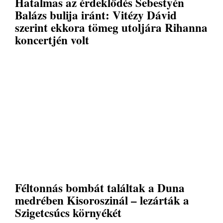
Hatalmas az érdeklődés Sebestyén
Balázs bulija iránt: Vitézy Dávid
szerint ekkora tömeg utoljára Rihanna
koncertjén volt
Féltonnás bombát találtak a Duna
medrében Kisoroszinál – lezárták a
Szigetcsúcs környékét