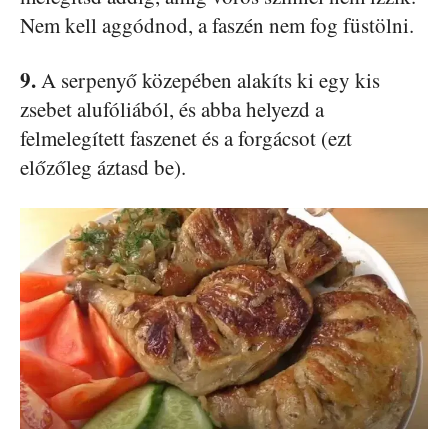
Nem kell aggódnod, a faszén nem fog füstölni.
9.
A serpenyő közepében alakíts ki egy kis
zsebet alufóliából, és abba helyezd a
felmelegített faszenet és a forgácsot (ezt
előzőleg áztasd be).