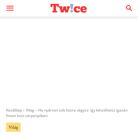
Kezdőlap
Világ
Ha nyárson sült húsra vágysz: így készíthetsz igazán
finom húst serpenyőben
Világ