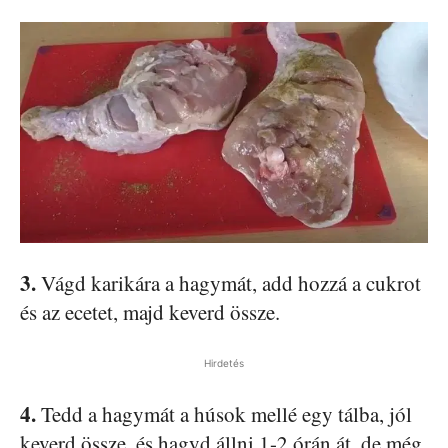
3.
Vágd karikára a hagymát, add hozzá a cukrot
és az ecetet, majd keverd össze.
Hirdetés
4.
Tedd a hagymát a húsok mellé egy tálba, jól
keverd össze, és hagyd állni 1-2 órán át, de még