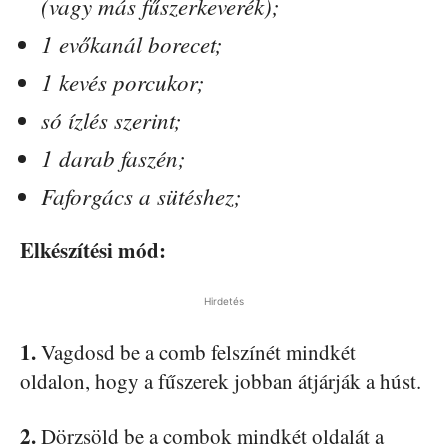
(vagy más fűszerkeverék);
1 evőkanál borecet;
1 kevés porcukor;
só ízlés szerint;
1 darab faszén;
Faforgács a sütéshez;
Elkészítési mód:
Hirdetés
1.
Vagdosd be a comb felszínét mindkét
oldalon, hogy a fűszerek jobban átjárják a húst.
2.
Dörzsöld be a combok mindkét oldalát a