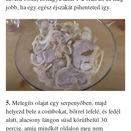
jobb, ha egy egész éjszakát pihenteted így.
5.
Melegíts olajat egy serpenyőben, majd
helyezd bele a combokat, bőrrel lefelé, és fedél
alatt, alacsony lángon süsd körülbelül 30
percig, amíg mindkét oldalon meg nem