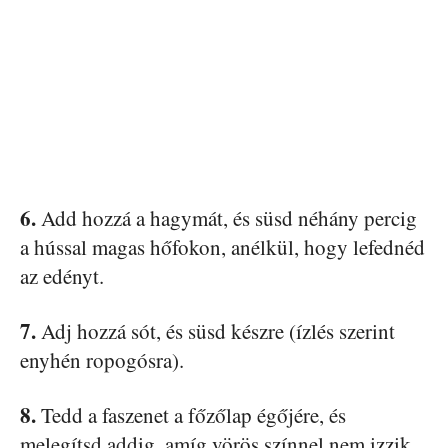
6.
Add hozzá a hagymát, és süsd néhány percig
a hússal magas hőfokon, anélkül, hogy lefednéd
az edényt.
7.
Adj hozzá sót, és süsd készre (ízlés szerint
enyhén ropogósra).
8.
Tedd a faszenet a főzőlap égőjére, és
melegítsd addig, amíg vörös színnel nem izzik.