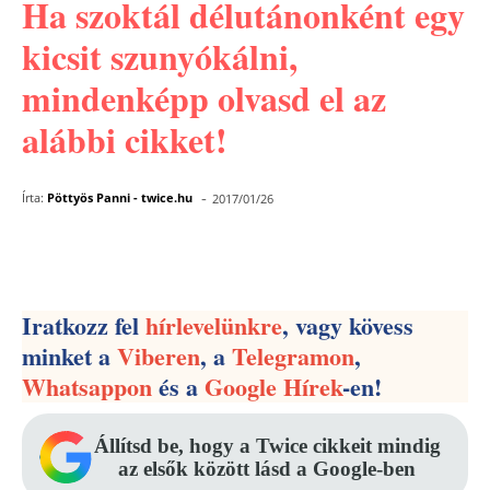
Ha szoktál délutánonként egy
kicsit szunyókálni,
mindenképp olvasd el az
alábbi cikket!
-
Írta:
Pöttyös Panni - twice.hu
2017/01/26
Facebook
Pinterest
WhatsApp
Iratkozz fel
hírlevelünkre
, vagy kövess
minket a
Viberen
, a
Telegramon
,
Whatsappon
és a
Google Hírek
-en!
Állítsd be, hogy a Twice cikkeit mindig
az elsők között lásd a Google-ben