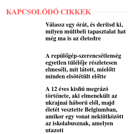
KAPCSOLÓDÓ CIKKEK
Válassz egy órát, és derítsd ki,
milyen múltbeli tapasztalat hat
még ma is az életedre
A repülőgép-szerencsétlenség
egyetlen túlélője részletesen
elmeséli, mit látott, mielőtt
minden elsötétült előtte
A 12 éves kisfiú megrázó
története, aki elmenekült az
ukrajnai háború elől, majd
életét vesztette Belgiumban,
amikor egy vonat nekiütközött
az iskolabusznak, amelyen
utazott