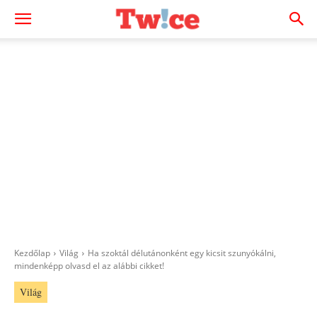
Kezdőlap
Világ
Ha szoktál délutánonként egy kicsit szunyókálni,
mindenképp olvasd el az alábbi cikket!
Világ