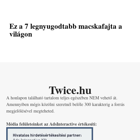
Ez a 7 legnyugodtabb macskafajta a
világon
Twice.hu
A honlapon található tartalom teljes egészében NEM vehető át.
Amennyiben mégis közölni szeretnél belőle 300 karakterig a forrás
megjelölésével megteheted.
Média felületeinket az AdsInteractive értékesíti: