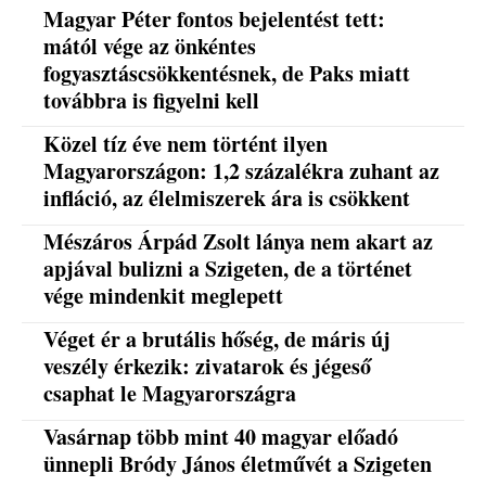
Magyar Péter fontos bejelentést tett:
mától vége az önkéntes
fogyasztáscsökkentésnek, de Paks miatt
továbbra is figyelni kell
Közel tíz éve nem történt ilyen
Magyarországon: 1,2 százalékra zuhant az
infláció, az élelmiszerek ára is csökkent
Mészáros Árpád Zsolt lánya nem akart az
apjával bulizni a Szigeten, de a történet
vége mindenkit meglepett
Véget ér a brutális hőség, de máris új
veszély érkezik: zivatarok és jégeső
csaphat le Magyarországra
Vasárnap több mint 40 magyar előadó
ünnepli Bródy János életművét a Szigeten