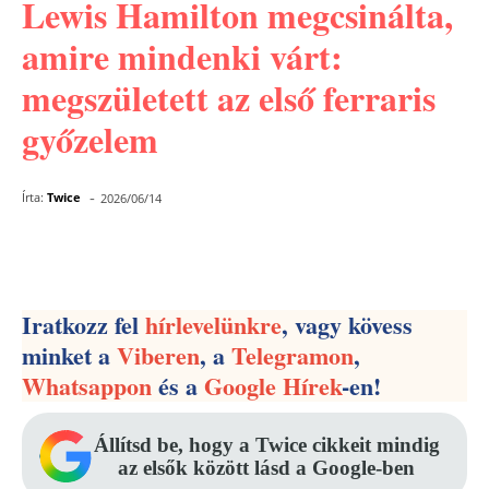
Lewis Hamilton megcsinálta,
amire mindenki várt:
megszületett az első ferraris
győzelem
-
Írta:
Twice
2026/06/14
Facebook
Pinterest
WhatsApp
Iratkozz fel
hírlevelünkre
, vagy kövess
minket a
Viberen
, a
Telegramon
,
Whatsappon
és a
Google Hírek
-en!
Állítsd be, hogy a Twice cikkeit mindig
az elsők között lásd a Google-ben