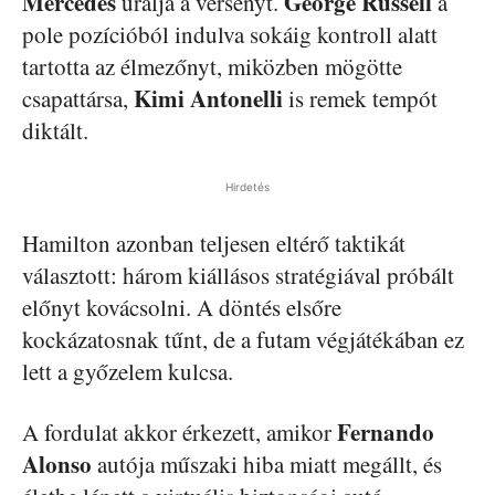
Mercedes
George Russell
uralja a versenyt.
a
pole pozícióból indulva sokáig kontroll alatt
tartotta az élmezőnyt, miközben mögötte
Kimi Antonelli
csapattársa,
is remek tempót
diktált.
Hirdetés
Hamilton azonban teljesen eltérő taktikát
választott: három kiállásos stratégiával próbált
előnyt kovácsolni. A döntés elsőre
kockázatosnak tűnt, de a futam végjátékában ez
lett a győzelem kulcsa.
Fernando
A fordulat akkor érkezett, amikor
Alonso
autója műszaki hiba miatt megállt, és