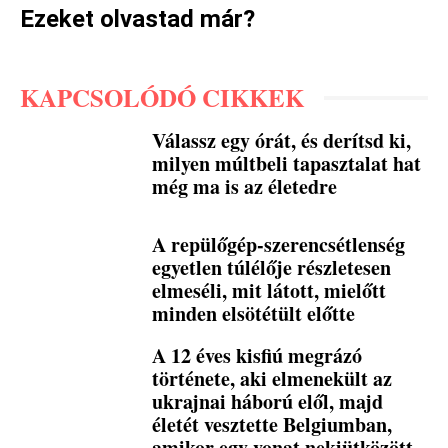
Ezeket olvastad már?
KAPCSOLÓDÓ CIKKEK
Válassz egy órát, és derítsd ki,
milyen múltbeli tapasztalat hat
még ma is az életedre
A repülőgép-szerencsétlenség
egyetlen túlélője részletesen
elmeséli, mit látott, mielőtt
minden elsötétült előtte
A 12 éves kisfiú megrázó
története, aki elmenekült az
ukrajnai háború elől, majd
életét vesztette Belgiumban,
amikor egy vonat nekiütközött