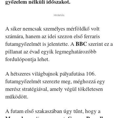
győzelem nélküli időszakot.
Hirdetés
A siker nemcsak személyes mérföldkő volt
számára, hanem az idei szezon első ferraris
BBC
futamgyőzelmét is jelentette. A
szerint ez a
pillanat az évad egyik legmeghatározóbb
fordulópontja lehet.
A hétszeres világbajnok pályafutása 106.
futamgyőzelmét szerezte meg, méghozzá egy
merész stratégiával, amely végül tökéletesen
működött.
A futam első szakaszában úgy tűnt, hogy a