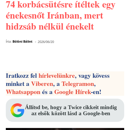
74 korbácsütésre ítéltek egy
énekesnőt Iránban, mert
hidzsáb nélkül énekelt
-
Írta:
Bölöni Bálint
2026/06/20
Facebook
Pinterest
WhatsApp
Iratkozz fel
hírlevelünkre
, vagy kövess
minket a
Viberen
, a
Telegramon
,
Whatsappon
és a
Google Hírek
-en!
Állítsd be, hogy a Twice cikkeit mindig
az elsők között lásd a Google-ben