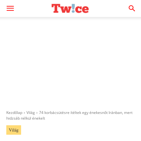
Kezdőlap
Világ
74 korbácsütésre ítéltek egy énekesnőt Iránban, mert
hidzsáb nélkül énekelt
Világ