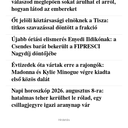
válaszod meglepően sokat árulhat el arról,
hogyan látod az embereket
Őt jelöli köztársasági elnöknek a Tisza:
titkos szavazással döntött a frakció
Újabb óriási elismerés Enyedi Ildikónak: a
Csendes barát bekerült a FIPRESCI
Nagydíj döntőjébe
Évtizedek óta vártak erre a rajongók:
Madonna és Kylie Minogue végre kiadta
első közös dalát
Napi horoszkóp 2026. augusztus 8-ra:
hatalmas teher kerülhet le rólad, egy
csillagjegyre igazi aranynap vár
Hirdetés