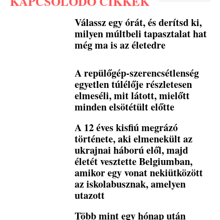
KAPCSOLÓDÓ CIKKEK
Válassz egy órát, és derítsd ki,
milyen múltbeli tapasztalat hat
még ma is az életedre
A repülőgép-szerencsétlenség
egyetlen túlélője részletesen
elmeséli, mit látott, mielőtt
minden elsötétült előtte
A 12 éves kisfiú megrázó
története, aki elmenekült az
ukrajnai háború elől, majd
életét vesztette Belgiumban,
amikor egy vonat nekiütközött
az iskolabusznak, amelyen
utazott
Több mint egy hónap után