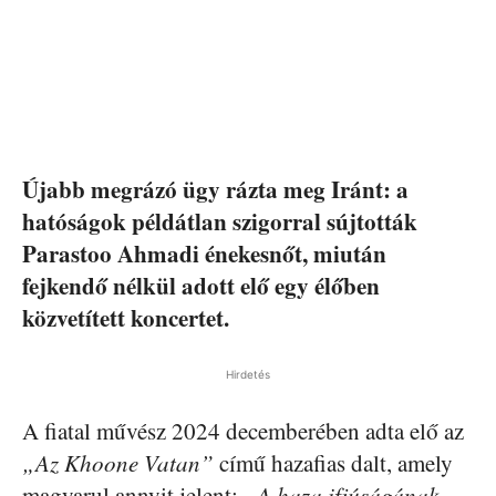
Újabb megrázó ügy rázta meg Iránt: a
hatóságok példátlan szigorral sújtották
Parastoo Ahmadi énekesnőt, miután
fejkendő nélkül adott elő egy élőben
közvetített koncertet.
Hirdetés
A fiatal művész 2024 decemberében adta elő az
„Az Khoone Vatan”
című hazafias dalt, amely
magyarul annyit jelent:
„A haza ifjúságának