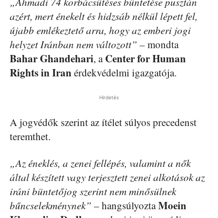
„Ahmadi 74 korbácsütéses büntetése pusztán
azért, mert énekelt és hidzsáb nélkül lépett fel,
újabb emlékeztető arra, hogy az emberi jogi
helyzet Iránban nem változott”
– mondta
Bahar Ghandehari
Center for Human
, a
Rights in Iran
érdekvédelmi igazgatója.
Hirdetés
A jogvédők szerint az ítélet súlyos precedenst
teremthet.
„Az éneklés, a zenei fellépés, valamint a nők
által készített vagy terjesztett zenei alkotások az
iráni büntetőjog szerint nem minősülnek
Moein
bűncselekménynek”
– hangsúlyozta