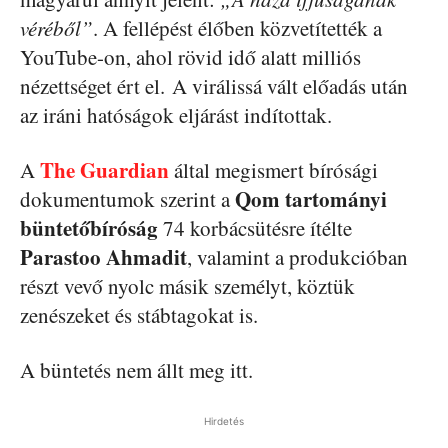
véréből”
. A fellépést élőben közvetítették a
YouTube-on, ahol rövid idő alatt milliós
nézettséget ért el. A virálissá vált előadás után
az iráni hatóságok eljárást indítottak.
The Guardian
A
által megismert bírósági
Qom tartományi
dokumentumok szerint a
büntetőbíróság
74 korbácsütésre ítélte
Parastoo Ahmadit
, valamint a produkcióban
részt vevő nyolc másik személyt, köztük
zenészeket és stábtagokat is.
A büntetés nem állt meg itt.
Hirdetés