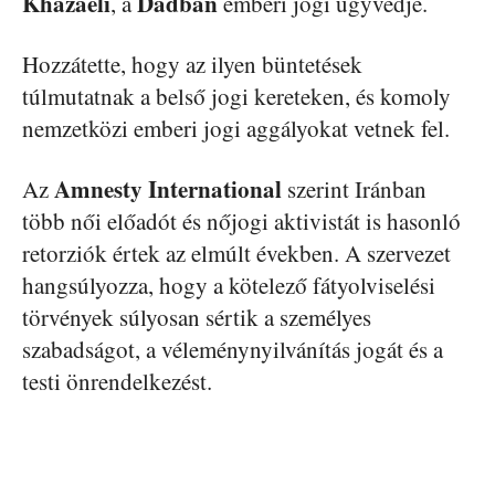
Khazaeli
Dadban
, a
emberi jogi ügyvédje.
Hozzátette, hogy az ilyen büntetések
túlmutatnak a belső jogi kereteken, és komoly
nemzetközi emberi jogi aggályokat vetnek fel.
Amnesty International
Az
szerint Iránban
több női előadót és nőjogi aktivistát is hasonló
retorziók értek az elmúlt években. A szervezet
hangsúlyozza, hogy a kötelező fátyolviselési
törvények súlyosan sértik a személyes
szabadságot, a véleménynyilvánítás jogát és a
testi önrendelkezést.