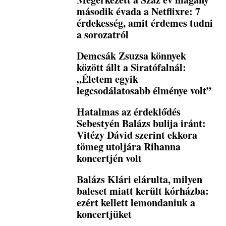
második évada a Netflixre: 7
érdekesség, amit érdemes tudni
a sorozatról
Demcsák Zsuzsa könnyek
között állt a Siratófalnál:
„Életem egyik
legcsodálatosabb élménye volt”
Hatalmas az érdeklődés
Sebestyén Balázs bulija iránt:
Vitézy Dávid szerint ekkora
tömeg utoljára Rihanna
koncertjén volt
Balázs Klári elárulta, milyen
baleset miatt került kórházba:
ezért kellett lemondaniuk a
koncertjüket