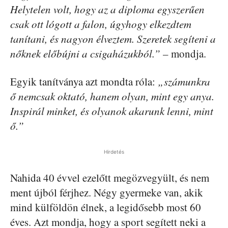
Helytelen volt, hogy az a diploma egyszerűen
csak ott lógott a falon, úgyhogy elkezdtem
tanítani, és nagyon élveztem. Szeretek segíteni a
nőknek előbújni a csigaházukból.”
– mondja.
Egyik tanítványa azt mondta róla:
„számunkra
ő nemcsak oktató, hanem olyan, mint egy anya.
Inspirál minket, és olyanok akarunk lenni, mint
ő.”
Hirdetés
Nahida 40 évvel ezelőtt megözvegyült, és nem
ment újból férjhez. Négy gyermeke van, akik
mind külföldön élnek, a legidősebb most 60
éves. Azt mondja, hogy a sport segített neki a