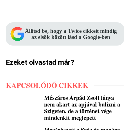
Facebook
Pinterest
WhatsApp
Állítsd be, hogy a Twice cikkeit mindig
az elsők között lásd a Google-ben
Ezeket olvastad már?
KAPCSOLÓDÓ CIKKEK
Mészáros Árpád Zsolt lánya
nem akart az apjával bulizni a
Szigeten, de a történet vége
mindenkit meglepett
Megérkezett a Száz év magány