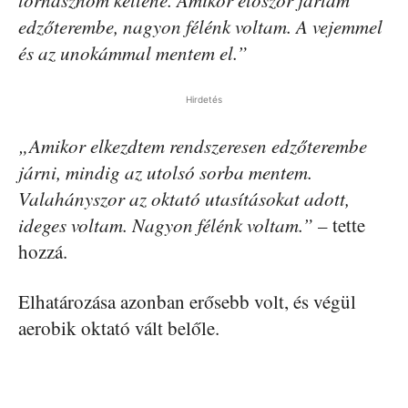
tornásznom kellene. Amikor először jártam
edzőterembe, nagyon félénk voltam. A vejemmel
és az unokámmal mentem el.”
Hirdetés
„Amikor elkezdtem rendszeresen edzőterembe
járni, mindig az utolsó sorba mentem.
Valahányszor az oktató utasításokat adott,
ideges voltam. Nagyon félénk voltam.”
– tette
hozzá.
Elhatározása azonban erősebb volt, és végül
aerobik oktató vált belőle.