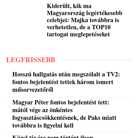
Kiderült, kik ma
Magyarország legértékesebb
celebjei: Majka továbbra is
verhetetlen, de a TOP10
tartogat meglepetéseket
LEGFRISSEBB
Hosszú hallgatás után megszólalt a TV2:
fontos bejelentést tettek három ismert
műsorvezetőről
Magyar Péter fontos bejelentést tett:
mától vége az önkéntes
fogyasztáscsökkentésnek, de Paks miatt
továbbra is figyelni kell
Közel tíz éve nem történt ilyen