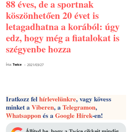
88 éves, de a sportnak
köszönhetően 20 évet is
letagadhatna a korából: úgy
edz, hogy még a fiatalokat is
szégyenbe hozza
-
Írta:
Twice
2021/03/27
Facebook
Pinterest
WhatsApp
Iratkozz fel
hírlevelünkre
, vagy kövess
minket a
Viberen
, a
Telegramon
,
Whatsappon
és a
Google Hírek
-en!
Állítsd be, hogy a Twice cikkeit mindig