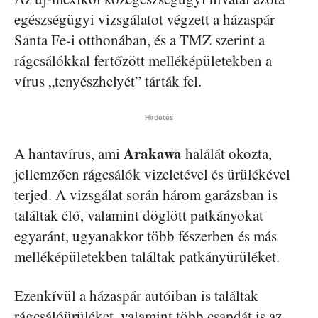
egészségügyi vizsgálatot végzett a házaspár
Santa Fe-i otthonában, és a TMZ szerint a
rágcsálókkal fertőzött melléképületekben a
vírus „tenyészhelyét” tárták fel.
Hirdetés
Arakawa
A hantavírus, ami
halálát okozta,
jellemzően rágcsálók vizeletével és ürülékével
terjed. A vizsgálat során három garázsban is
találtak élő, valamint döglött patkányokat
egyaránt, ugyanakkor több fészerben és más
melléképületekben találtak patkányürüléket.
Ezenkívül a házaspár autóiban is találtak
rágcsálóürüléket, valamint több csapdát is az