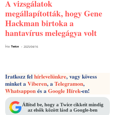
A vizsgálatok
megállapították, hogy Gene
Hackman birtoka a
hantavírus melegágya volt
-
Írta:
Twice
2025/04/16
Facebook
Pinterest
WhatsApp
Iratkozz fel
hírlevelünkre
, vagy kövess
minket a
Viberen
, a
Telegramon
,
Whatsappon
és a
Google Hírek
-en!
Állítsd be, hogy a Twice cikkeit mindig
az elsők között lásd a Google-ben