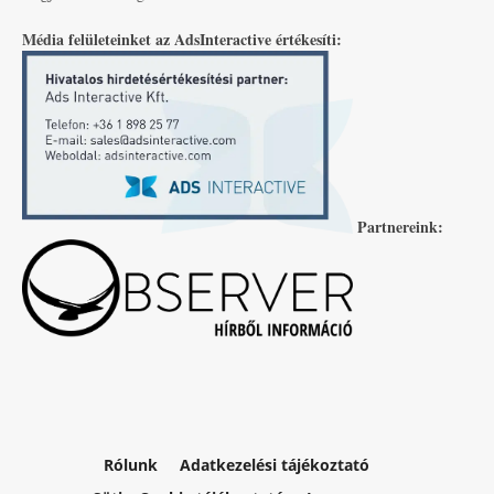
Média felületeinket az AdsInteractive értékesíti:
Partnereink:
Rólunk
Adatkezelési tájékoztató