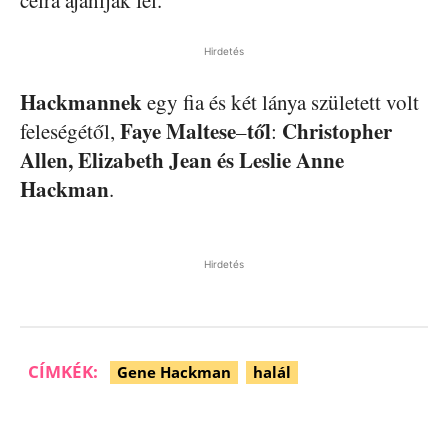
célra ajánlják fel.
Hirdetés
Hackmannek
egy fia és két lánya született volt
Faye
Maltese
től
Christopher
feleségétől,
–
:
Allen, Elizabeth Jean és Leslie Anne
Hackman
.
Hirdetés
CÍMKÉK:
Gene Hackman
halál
Facebook
Pinterest
WhatsApp