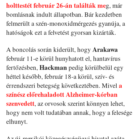
holttestét február 26-án találták me
g, már
bomlásnak indult állapotban. Bár kezdetben
felmerült a szén-monoxidmérgezés gyanúja, a
hatóságok ezt a felvetést gyorsan kizárták.
Arakawa
A boncolás során kiderült, hogy
február 11-e körül hunyhatott el, hantavírus
Hackman
fertőzésben,
pedig körülbelül egy
héttel később, február 18-a körül, szív- és
a
érrendszeri betegség következtében. Mivel
színész előrehaladott Alzheimer-kórban
szenvedett
, az orvosok szerint könnyen lehet,
hogy nem volt tudatában annak, hogy a felesége
elhunyt.
Az új-mexikói közegészségügyi hivatal azóta