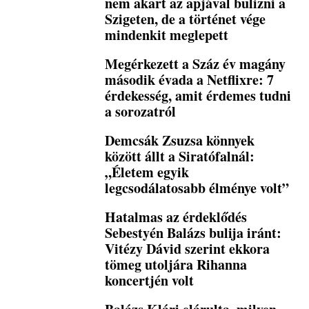
nem akart az apjával bulizni a
Szigeten, de a történet vége
mindenkit meglepett
Megérkezett a Száz év magány
második évada a Netflixre: 7
érdekesség, amit érdemes tudni
a sorozatról
Demcsák Zsuzsa könnyek
között állt a Siratófalnál:
„Életem egyik
legcsodálatosabb élménye volt”
Hatalmas az érdeklődés
Sebestyén Balázs bulija iránt:
Vitézy Dávid szerint ekkora
tömeg utoljára Rihanna
koncertjén volt