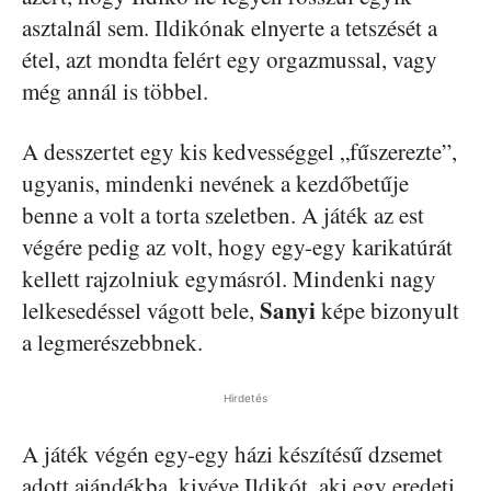
asztalnál sem. Ildikónak elnyerte a tetszését a
étel, azt mondta felért egy orgazmussal, vagy
még annál is többel.
A desszertet egy kis kedvességgel „fűszerezte”,
ugyanis, mindenki nevének a kezdőbetűje
benne a volt a torta szeletben. A játék az est
végére pedig az volt, hogy egy-egy karikatúrát
kellett rajzolniuk egymásról. Mindenki nagy
Sanyi
lelkesedéssel vágott bele,
képe bizonyult
a legmerészebbnek.
Hirdetés
A játék végén egy-egy házi készítésű dzsemet
adott ajándékba, kivéve Ildikót, aki egy eredeti