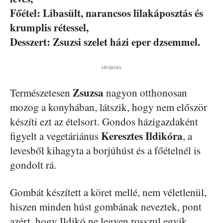
Főétel: Libasült, narancsos lilakáposztás és
krumplis rétessel,
Desszert: Zsuzsi szelet házi eper dzsemmel.
Hirdetés
Zsuzsa
Természetesen
nagyon otthonosan
mozog a konyhában, látszik, hogy nem először
készíti ezt az ételsort. Gondos házigazdaként
Keresztes Ildikóra
figyelt a vegetáriánus
, a
levesből kihagyta a borjúhúst és a főételnél is
gondolt rá.
Gombát készített a köret mellé, nem véletlenül,
hiszen minden húst gombának neveztek, pont
azért, hogy Ildikó ne legyen rosszul egyik