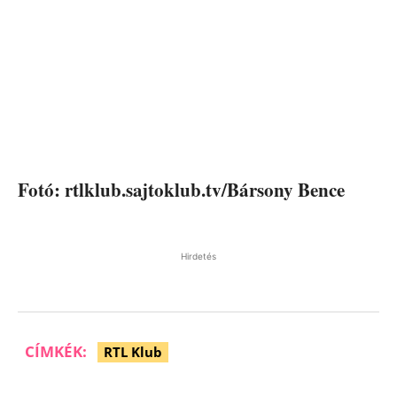
Fotó: rtlklub.sajtoklub.tv/Bársony Bence
Hirdetés
CÍMKÉK:
RTL Klub