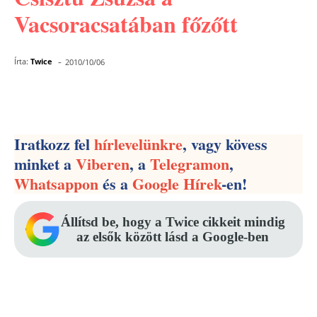
Vacsoracsatában főzőtt
-
Írta:
Twice
2010/10/06
Facebook
Pinterest
WhatsApp
Iratkozz fel
hírlevelünkre
, vagy kövess
minket a
Viberen
, a
Telegramon
,
Whatsappon
és a
Google Hírek
-en!
Állítsd be, hogy a Twice cikkeit mindig
az elsők között lásd a Google-ben