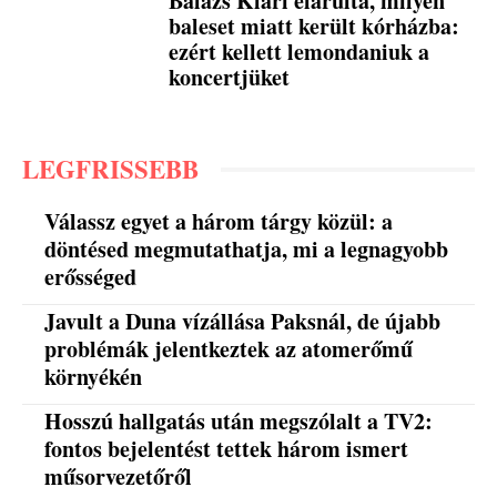
Balázs Klári elárulta, milyen
baleset miatt került kórházba:
ezért kellett lemondaniuk a
koncertjüket
LEGFRISSEBB
Válassz egyet a három tárgy közül: a
döntésed megmutathatja, mi a legnagyobb
erősséged
Javult a Duna vízállása Paksnál, de újabb
problémák jelentkeztek az atomerőmű
környékén
Hosszú hallgatás után megszólalt a TV2:
fontos bejelentést tettek három ismert
műsorvezetőről