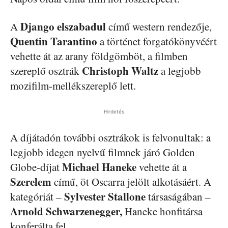
Django elszabadul
A
című western rendezője,
Quentin Tarantino
a történet forgatókönyvéért
vehette át az arany földgömböt, a filmben
Christoph Waltz
szereplő osztrák
a legjobb
mozifilm-mellékszereplő lett.
Hirdetés
A díjátadón további osztrákok is felvonultak: a
legjobb idegen nyelvű filmnek járó Golden
Michael Haneke
Globe-díjat
vehette át a
Szerelem
című, öt Oscarra jelölt alkotásáért. A
Sylvester Stallone
kategóriát –
társaságában –
Arnold Schwarzenegger,
Haneke honfitársa
konferálta fel.