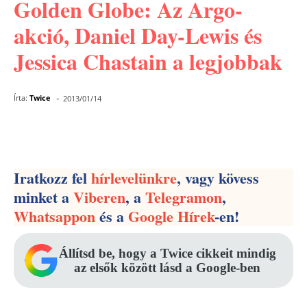
Golden Globe: Az Argo-
akció, Daniel Day-Lewis és
Jessica Chastain a legjobbak
-
Írta:
Twice
2013/01/14
Facebook
Pinterest
WhatsApp
Iratkozz fel
hírlevelünkre
, vagy kövess
minket a
Viberen
, a
Telegramon
,
Whatsappon
és a
Google Hírek
-en!
Állítsd be, hogy a Twice cikkeit mindig
az elsők között lásd a Google-ben