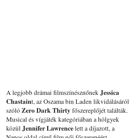
Jessica
A legjobb drámai filmszínésznőnek
Chastain
t, az Oszama bin Laden likvidálásáról
Zero Dark Thirty
szóló
főszereplőjét találták.
Musical és vígjáték kategóriában a hölgyek
Jennifer Lawrence
közül
lett a díjazott, a
Napos oldal című film női főszerepéért.