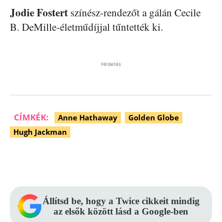
Jodie Fostert
színész-rendezőt a gálán Cecile
B. DeMille-életműdíjjal tűntették ki.
Hirdetés
CÍMKÉK:
Anne Hathaway
Golden Globe
Hugh Jackman
Facebook
Pinterest
WhatsApp
Állítsd be, hogy a Twice cikkeit mindig
az elsők között lásd a Google-ben