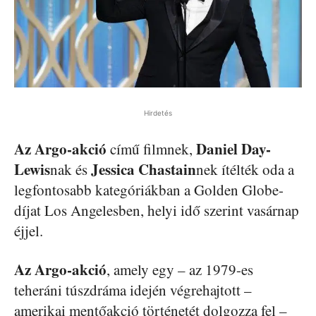
Hirdetés
Az Argo-akció
Daniel Day-
című filmnek,
Lewis
Jessica Chastain
nak és
nek ítélték oda a
legfontosabb kategóriákban a Golden Globe-
díjat Los Angelesben, helyi idő szerint vasárnap
éjjel.
Az Argo-akció
, amely egy – az 1979-es
teheráni túszdráma idején végrehajtott –
amerikai mentőakció történetét dolgozza fel –