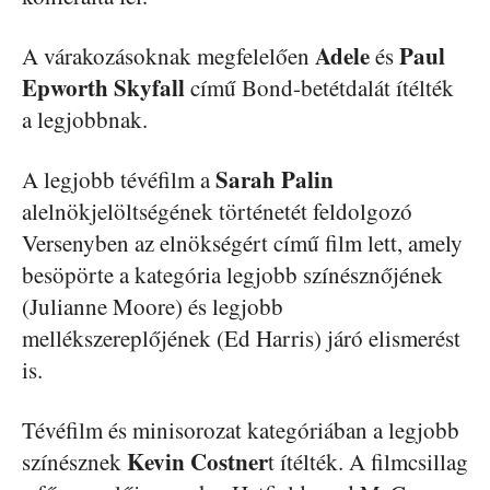
Adele
Paul
A várakozásoknak megfelelően
és
Epworth Skyfall
című Bond-betétdalát ítélték
a legjobbnak.
Sarah Palin
A legjobb tévéfilm a
alelnökjelöltségének történetét feldolgozó
Versenyben az elnökségért című film lett, amely
besöpörte a kategória legjobb színésznőjének
(Julianne Moore) és legjobb
mellékszereplőjének (Ed Harris) járó elismerést
is.
Tévéfilm és minisorozat kategóriában a legjobb
Kevin Costner
színésznek
t ítélték. A filmcsillag