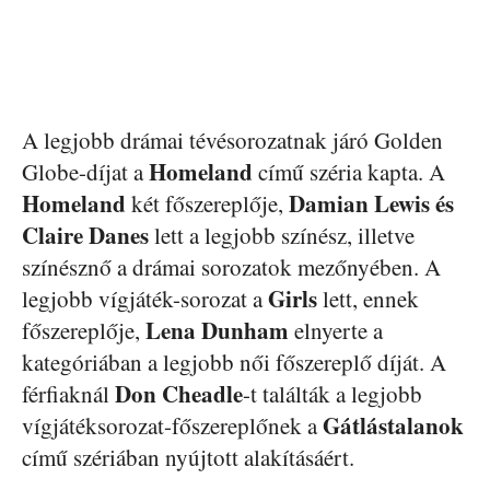
A legjobb drámai tévésorozatnak járó Golden
Homeland
Globe-díjat a
című széria kapta. A
Homeland
Damian Lewis és
két főszereplője,
Claire Danes
lett a legjobb színész, illetve
színésznő a drámai sorozatok mezőnyében. A
Girls
legjobb vígjáték-sorozat a
lett, ennek
Lena Dunham
főszereplője,
elnyerte a
kategóriában a legjobb női főszereplő díját. A
Don Cheadle
férfiaknál
-t találták a legjobb
Gátlástalanok
vígjátéksorozat-főszereplőnek a
című szériában nyújtott alakításáért.