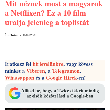
Mit néznek most a magyarok
a Netflixen? Ez a 10 film
uralja jelenleg a toplistát
-
Írta:
Twice
2026/07/04
Facebook
Pinterest
WhatsApp
Iratkozz fel
hírlevelünkre
, vagy kövess
minket a
Viberen
, a
Telegramon
,
Whatsappon
és a
Google Hírek
-en!
Állítsd be, hogy a Twice cikkeit mindig
az elsők között lásd a Google-ben