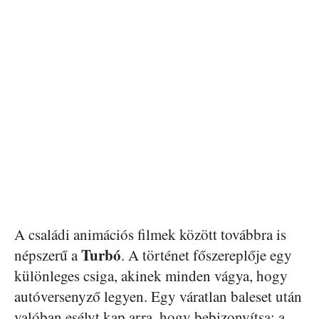
A családi animációs filmek között továbbra is
Turbó
népszerű a
. A történet főszereplője egy
különleges csiga, akinek minden vágya, hogy
autóversenyző legyen. Egy váratlan baleset után
valóban esélyt kap arra, hogy bebizonyítsa: a