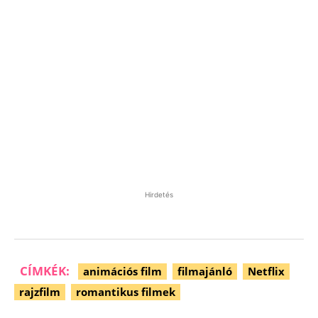
Hirdetés
CÍMKÉK:
animációs film
filmajánló
Netflix
rajzfilm
romantikus filmek