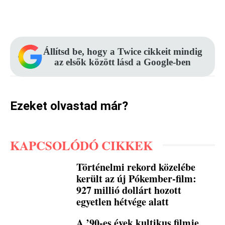
Facebook
Pinterest
WhatsApp
Állítsd be, hogy a Twice cikkeit mindig
az elsők között lásd a Google-ben
Ezeket olvastad már?
KAPCSOLÓDÓ CIKKEK
Történelmi rekord közelébe
került az új Pókember-film:
927 millió dollárt hozott
egyetlen hétvége alatt
A ’90-es évek kultikus filmje