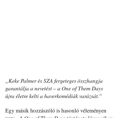
„Keke Palmer és SZA fergeteges összhangja
garantálja a nevetést – a One of Them Days
újra életre kelti a haverkomédiák varázsát.”
Egy másik hozzászóló is hasonló véleményen
van:
„A One of Them Days története lényegében