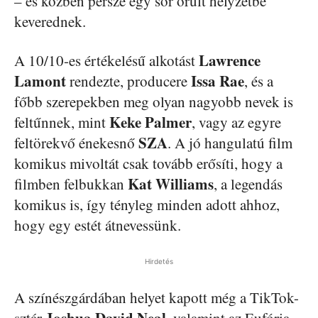
– és közben persze egy sor őrült helyzetbe
keverednek.
Lawrence
A 10/10-es értékelésű alkotást
Lamont
Issa Rae
rendezte, producere
, és a
főbb szerepekben meg olyan nagyobb nevek is
Keke Palmer
feltűnnek, mint
, vagy az egyre
SZA
feltörekvő énekesnő
. A jó hangulatú film
komikus mivoltát csak tovább erősíti, hogy a
Kat Williams
filmben felbukkan
, a legendás
komikus is, így tényleg minden adott ahhoz,
hogy egy estét átnevessünk.
Hirdetés
A színészgárdában helyet kapott még a TikTok-
Joshua David Neal
sztár
, valamint az Eufória