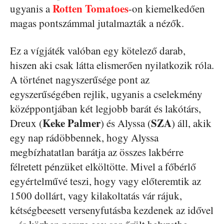
Rotten Tomatoes
ugyanis a
-on kiemelkedően
magas pontszámmal jutalmazták a nézők.
Ez a vígjáték valóban egy kötelező darab,
hiszen aki csak látta elismerően nyilatkozik róla.
A történet nagyszerűsége pont az
egyszerűségében rejlik, ugyanis a cselekmény
középpontjában két legjobb barát és lakótárs,
Keke Palmer
SZA
Dreux (
) és Alyssa (
) áll, akik
egy nap rádöbbennek, hogy Alyssa
megbízhatatlan barátja az összes lakbérre
félretett pénzüket elköltötte. Mivel a főbérlő
egyértelművé teszi, hogy vagy előteremtik az
1500 dollárt, vagy kilakoltatás vár rájuk,
kétségbeesett versenyfutásba kezdenek az idővel