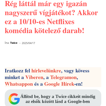
Rég láttál már egy igazán
nagyszerű vígjátékot? Akkor
ez a 10/10-es Netflixes
komédia kötelező darab!
-
Írta:
Twice
2025/04/17
Facebook
Pinterest
WhatsApp
Iratkozz fel
hírlevelünkre
, vagy kövess
minket a
Viberen
, a
Telegramon
,
Whatsappon
és a
Google Hírek
-en!
Állítsd be, hogy a Twice cikkeit mindig
az elsők között lásd a Google-ben