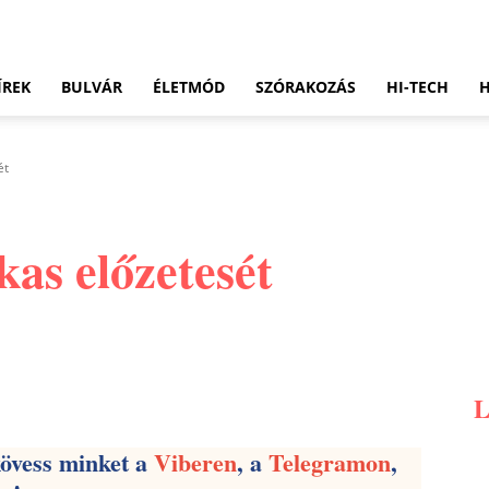
ÍREK
BULVÁR
ÉLETMÓD
SZÓRAKOZÁS
HI-TECH
ét
as előzetesét
Pinterest
WhatsApp
Email
kövess minket a
Viberen
, a
Telegramon
,