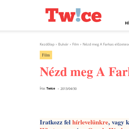
Twice.hu
H
Kezdőlap
Bulvár
Film
Nézd meg A Farkas előzetes
Film
Nézd meg A Fark
-
Írta:
Twice
2013/04/30
Facebook
Megosztás
Iratkozz fel
hírlevelünkre
, vagy 