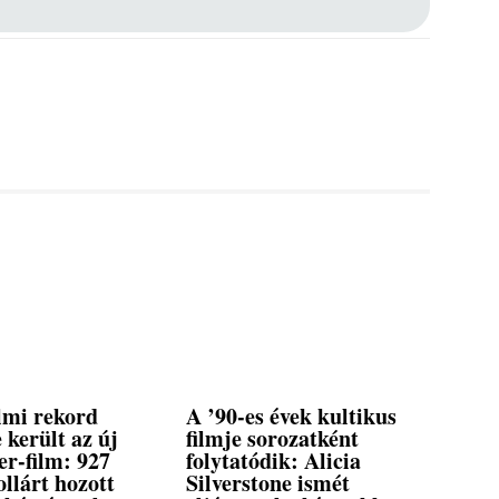
lmi rekord
A ’90-es évek kultikus
 került az új
filmje sorozatként
r-film: 927
folytatódik: Alicia
ollárt hozott
Silverstone ismét