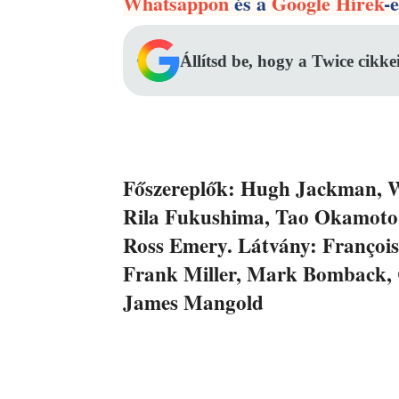
Whatsappon
és a
Google Hírek
-
Állítsd be, hogy a Twice cikke
Főszereplők: Hugh Jackman, W
Rila Fukushima, Tao Okamoto.
Ross Emery. Látvány: François
Frank Miller, Mark Bomback, 
James Mangold