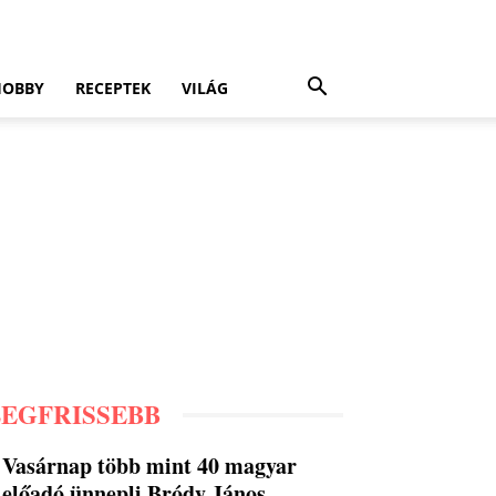
HOBBY
RECEPTEK
VILÁG
LEGFRISSEBB
Vasárnap több mint 40 magyar
előadó ünnepli Bródy János