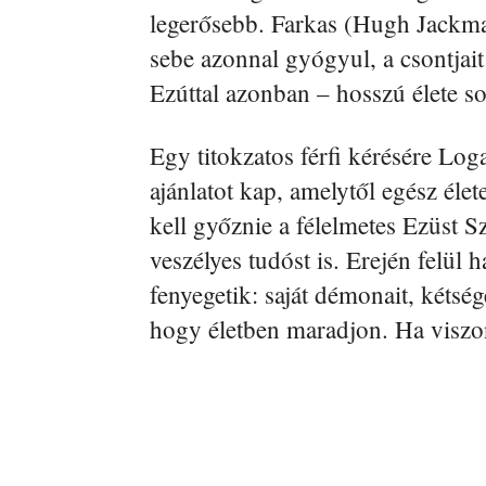
legerősebb. Farkas (Hugh Jackm
sebe azonnal gyógyul, a csontjait
Ezúttal azonban – hosszú élete s
Egy titokzatos férfi kérésére Log
ajánlatot kap, amelytől egész éle
kell győznie a félelmetes Ezüst S
veszélyes tudóst is. Erején felü
fenyegetik: saját démonait, kétsége
hogy életben maradjon. Ha viszon