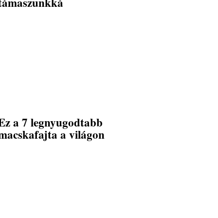
támaszunkká
Ez a 7 legnyugodtabb
macskafajta a világon