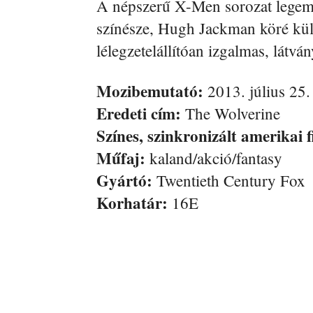
A népszerű X-Men sorozat legeml
színésze, Hugh Jackman köré kül
lélegzetelállítóan izgalmas, látv
Mozibemutató:
2013. július 25.
Eredeti cím:
The Wolverine
Színes, szinkronizált amerikai f
Műfaj:
kaland/akció/fantasy
Gyártó:
Twentieth Century Fox
Korhatár:
16E