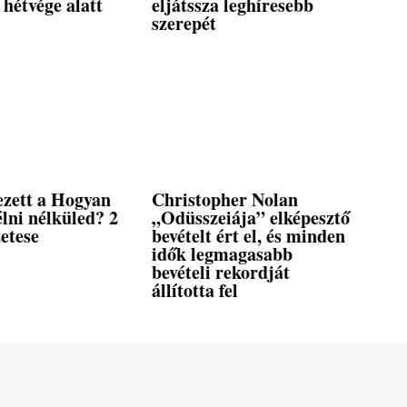
 hétvége alatt
eljátssza leghíresebb
szerepét
zett a Hogyan
Christopher Nolan
lni nélküled? 2
„Odüsszeiája” elképesztő
zetese
bevételt ért el, és minden
idők legmagasabb
bevételi rekordját
állította fel