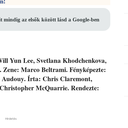
en!
it mindig az elsők között lásd a Google-ben
ill Yun Lee, Svetlana Khodchenkova,
 Zene: Marco Beltrami. Fényképezte:
 Audouy. Írta: Chris Claremont,
Christopher McQuarrie. Rendezte:
Hirdetés