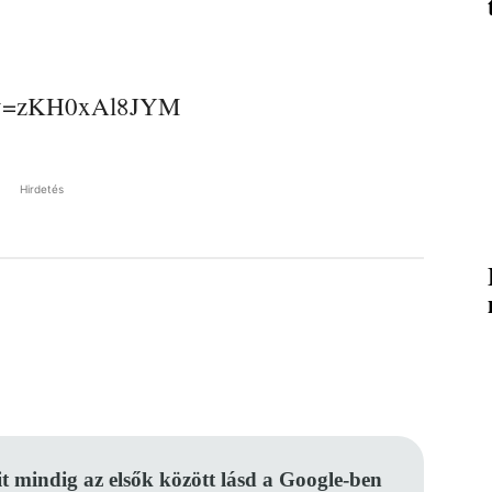
h?v=zKH0xAl8JYM
Hirdetés
Pinterest
WhatsApp
Email
it mindig az elsők között lásd a Google-ben