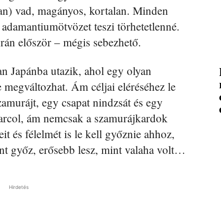
an) vad, magányos, kortalan. Minden
 adamantiumötvözet teszi törhetetlenné.
orán először – mégis sebezhető.
an Japánba utazik, ahol egy olyan
te megváltozhat. Ám céljai eléréséhez le
zamurájt, egy csapat nindzsát és egy
l harcol, ám nemcsak a szamurájkardok
it és félelmét is le kell győznie ahhoz,
t győz, erősebb lesz, mint valaha volt…
Hirdetés