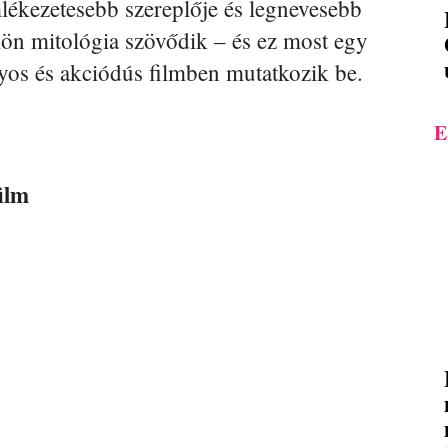
ékezetesebb szereplője és legnevesebb
ön mitológia szövődik – és ez most egy
ányos és akciódús filmben mutatkozik be.
E
ilm