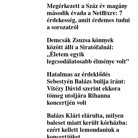
Megérkezett a Száz év magány
második évada a Netflixre: 7
érdekesség, amit érdemes tudni
a sorozatról
Demcsák Zsuzsa könnyek
között állt a Siratófalnál:
„Életem egyik
legcsodálatosabb élménye volt”
Hatalmas az érdeklődés
Sebestyén Balázs bulija iránt:
Vitézy Dávid szerint ekkora
tömeg utoljára Rihanna
koncertjén volt
Balázs Klári elárulta, milyen
baleset miatt került kórházba:
ezért kellett lemondaniuk a
koncertjüket