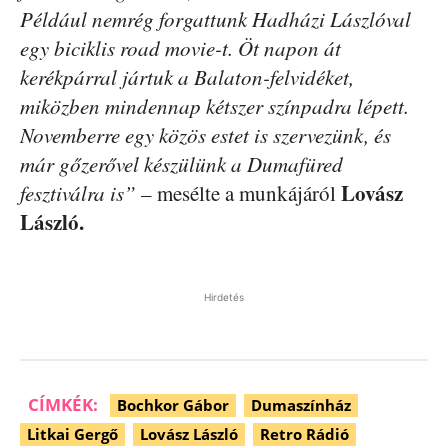
Például nemrég forgattunk Hadházi Lászlóval
egy biciklis road movie-t. Öt napon át
kerékpárral jártuk a Balaton-felvidéket,
miközben mindennap kétszer színpadra lépett.
Novemberre egy közös estet is szervezünk, és
már gőzerővel készülünk a Dumafüred
Lovász
fesztiválra is”
– mesélte a munkájáról
László.
Hirdetés
CÍMKÉK:
Bochkor Gábor
Dumaszínház
Litkai Gergő
Lovász László
Retro Rádió