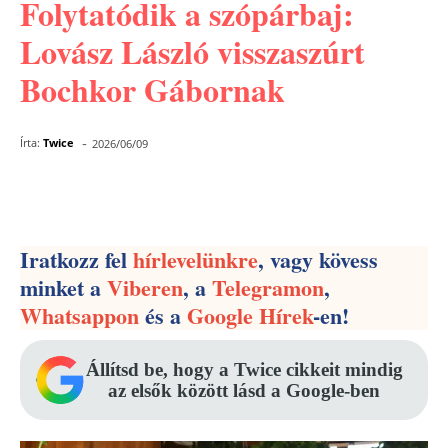
Folytatódik a szópárbaj:
Lovász László visszaszúrt
Bochkor Gábornak
-
Írta:
Twice
2026/06/09
Facebook
Pinterest
WhatsApp
Iratkozz fel
hírlevelünkre
, vagy kövess
minket a
Viberen
, a
Telegramon
,
Whatsappon
és a
Google Hírek
-en!
Állítsd be, hogy a Twice cikkeit mindig
az elsők között lásd a Google-ben