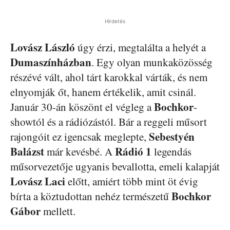
Hirdetés
Lovász László
úgy érzi, megtalálta a helyét a
Dumaszínházban
. Egy olyan munkaközösség
részévé vált, ahol tárt karokkal várták, és nem
elnyomják őt, hanem értékelik, amit csinál.
Bochkor
Január 30-án köszönt el végleg a
-
showtól és a rádiózástól. Bár a reggeli műsort
Sebestyén
rajongóit ez igencsak meglepte,
Balázst
Rádió 1
már kevésbé. A
legendás
műsorvezetője ugyanis bevallotta, emeli kalapját
Lovász Laci
előtt, amiért több mint öt évig
Bochkor
bírta a köztudottan nehéz természetű
Gábor
mellett.