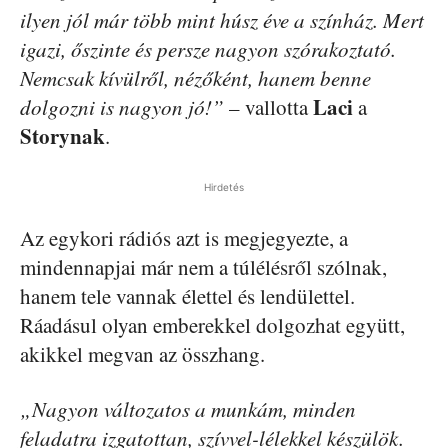
ilyen jól már több mint húsz éve a színház. Mert
igazi, őszinte és persze nagyon szórakoztató.
Nemcsak kívülről, nézőként, hanem benne
Laci
dolgozni is nagyon jó!”
– vallotta
a
Storynak
.
Hirdetés
Az egykori rádiós azt is megjegyezte, a
mindennapjai már nem a túlélésről szólnak,
hanem tele vannak élettel és lendülettel.
Ráadásul olyan emberekkel dolgozhat együtt,
akikkel megvan az összhang.
„Nagyon változatos a munkám, minden
feladatra izgatottan, szívvel-lélekkel készülök.