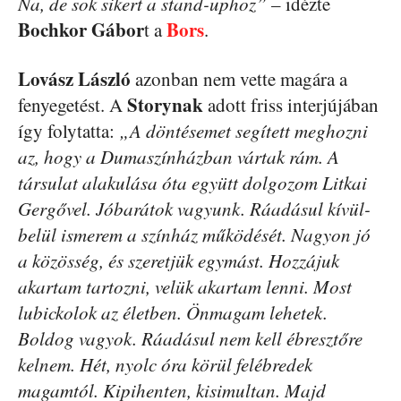
Na, de sok sikert a stand-uphoz”
– idézte
Bochkor Gábor
Bors
t a
.
Lovász László
azonban nem vette magára a
Storynak
fenyegetést. A
adott friss interjújában
így folytatta:
„A döntésemet segített meghozni
az, hogy a Dumaszínházban vártak rám. A
társulat alakulása óta együtt dolgozom Litkai
Gergővel. Jóbarátok vagyunk. Ráadásul kívül-
belül ismerem a színház működését. Nagyon jó
a közösség, és szeretjük egymást. Hozzájuk
akartam tartozni, velük akartam lenni. Most
lubickolok az életben. Önmagam lehetek.
Boldog vagyok. Ráadásul nem kell ébresztőre
kelnem. Hét, nyolc óra körül felébredek
magamtól. Kipihenten, kisimultan. Majd