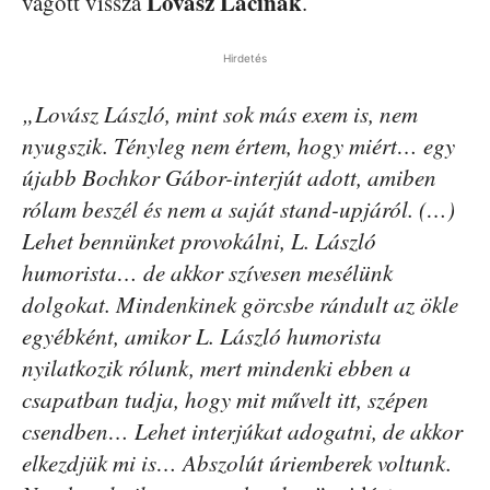
Lovász Lacinak
vágott vissza
.
Hirdetés
„Lovász László, mint sok más exem is, nem
nyugszik. Tényleg nem értem, hogy miért… egy
újabb Bochkor Gábor-interjút adott, amiben
rólam beszél és nem a saját stand-upjáról. (…)
Lehet bennünket provokálni, L. László
humorista… de akkor szívesen mesélünk
dolgokat. Mindenkinek görcsbe rándult az ökle
egyébként, amikor L. László humorista
nyilatkozik rólunk, mert mindenki ebben a
csapatban tudja, hogy mit művelt itt, szépen
csendben… Lehet interjúkat adogatni, de akkor
elkezdjük mi is… Abszolút úriemberek voltunk.