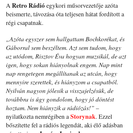
Retro Rádió
A
egykori műsorvezetője azóta
beismerte, távozása óta teljesen hátat fordított a
régi csapatnak.
„Azóta egyszer sem hallgattam Bochkorékat, és
Gáborral sem beszéltem. Azt sem tudom, hogy
az utódom, Risztov Éva hogyan muzsikál, de azt
igen, hogy sokan hiányolnak engem. Nap mint
nap rengetegen megállítanak az utcán, hogy
mennyire szerettek, és hiányzom a csapatból.
Nyilván nagyon jólesik a visszajelzésük, de
továbbra is úgy gondolom, hogy jó döntést
hoztam. Nem hiányzik a rádiózás!”
–
Storynak
nyilatkozta nemrégiben a
. Ezzel
bőszítette fel a rádiós legendát, aki élő adásban