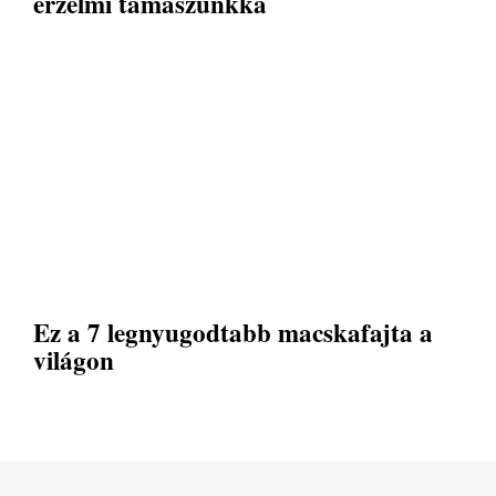
érzelmi támaszunkká
Ez a 7 legnyugodtabb macskafajta a
világon