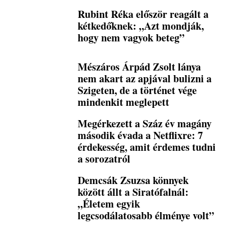
Rubint Réka először reagált a
kétkedőknek: „Azt mondják,
hogy nem vagyok beteg”
Mészáros Árpád Zsolt lánya
nem akart az apjával bulizni a
Szigeten, de a történet vége
mindenkit meglepett
Megérkezett a Száz év magány
második évada a Netflixre: 7
érdekesség, amit érdemes tudni
a sorozatról
Demcsák Zsuzsa könnyek
között állt a Siratófalnál:
„Életem egyik
legcsodálatosabb élménye volt”