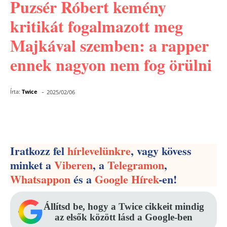
Puzsér Róbert kemény
kritikát fogalmazott meg
Majkával szemben: a rapper
ennek nagyon nem fog örülni
-
Írta:
Twice
2025/02/06
Facebook
Pinterest
WhatsApp
Iratkozz fel
hírlevelünkre
, vagy kövess
minket a
Viberen
, a
Telegramon
,
Whatsappon
és a
Google Hírek
-en!
Állítsd be, hogy a Twice cikkeit mindig
az elsők között lásd a Google-ben