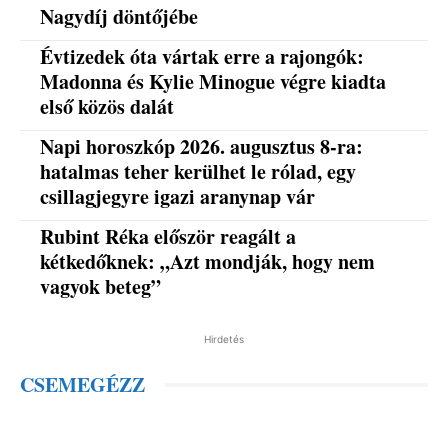
Nagydíj döntőjébe
Évtizedek óta vártak erre a rajongók:
Madonna és Kylie Minogue végre kiadta
első közös dalát
Napi horoszkóp 2026. augusztus 8-ra:
hatalmas teher kerülhet le rólad, egy
csillagjegyre igazi aranynap vár
Rubint Réka először reagált a
kétkedőknek: „Azt mondják, hogy nem
vagyok beteg”
Hirdetés
CSEMEGÉZZ