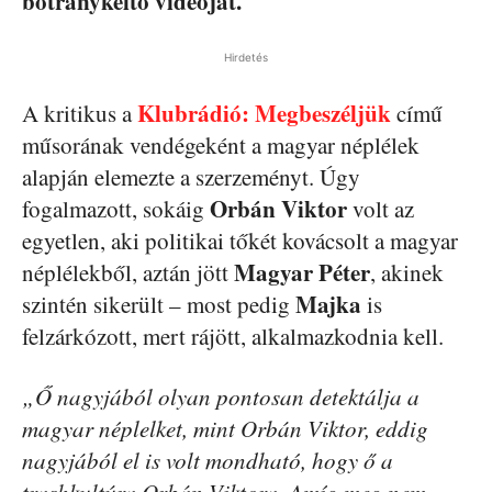
botránykeltő videóját.
Hirdetés
Klubrádió: Megbeszéljük
A kritikus a
című
műsorának vendégeként a magyar néplélek
alapján elemezte a szerzeményt. Úgy
Orbán Viktor
fogalmazott, sokáig
volt az
egyetlen, aki politikai tőkét kovácsolt a magyar
Magyar Péter
néplélekből, aztán jött
, akinek
Majka
szintén sikerült – most pedig
is
felzárkózott, mert rájött, alkalmazkodnia kell.
„Ő nagyjából olyan pontosan detektálja a
magyar néplelket, mint Orbán Viktor, eddig
nagyjából el is volt mondható, hogy ő a
trashkultúra Orbán Viktora. Amíg meg nem