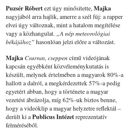
Puzsér Róbert
Majka
ezt úgy minősítette,
nagyjából arra hajlik, amerre a szél fúj: a rapper
elvei úgy változnak, mint a hatalom megítélése
vagy a közhangulat.
„A nép meteorológiai
békájához”
hasonlóan jelzi előre a változást.
Majka
Csurran, cseppen
című videójának
kapcsán egyébként közvéleménykutatás is
készült, melynek értelmében a magyarok 80%-a
hallott a dalról, a megkérdezettek 57%-a pedig
egyetért abban, hogy a története a magyar
vezetést ábrázolja, míg 62%-uk biztos benne,
hogy a videóklip a magyar helyzetre reflektál –
Publicus Intézet
derült ki a
reprezentatív
felméréséből.