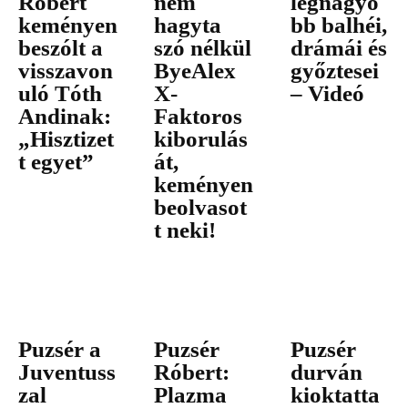
Róbert
nem
legnagyo
keményen
hagyta
bb balhéi,
beszólt a
szó nélkül
drámái és
visszavon
ByeAlex
győztesei
uló Tóth
X-
– Videó
Andinak:
Faktoros
„Hisztizet
kiborulás
t egyet”
át,
keményen
beolvasot
t neki!
Puzsér a
Puzsér
Puzsér
Juventuss
Róbert:
durván
zal
Plazma
kioktatta