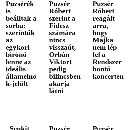
Puzsérék
Puzsér
Puzsér
is
Róbert
Róbert
beálltak a
szerint a
reagált
sorba:
Fidesz
arra,
szerintük
számára
hogy
az
nincs
Majka
egykori
visszaút,
nem lép
bírónő
Orbán
fel a
lenne az
Viktort
Rendszer
ideális
pedig
bontó
államelnö
bilincsben
koncerten
k-jelölt
akarja
látni
„Senkit
Puzsér
Puzsér