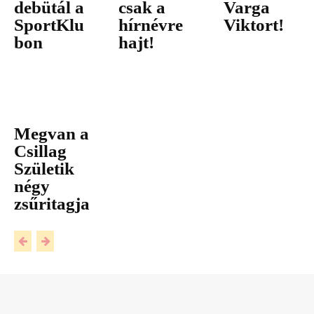
debütál a
csak a
Varga
SportKlu
hírnévre
Viktort!
bon
hajt!
Megvan a
Csillag
Születik
négy
zsűritagja