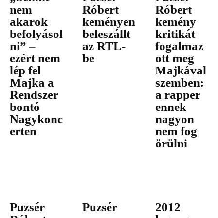
nem
Róbert
Róbert
akarok
keményen
kemény
befolyásol
beleszállt
kritikát
ni” –
az RTL-
fogalmaz
ezért nem
be
ott meg
lép fel
Majkával
Majka a
szemben:
Rendszer
a rapper
bontó
ennek
Nagykonc
nagyon
erten
nem fog
örülni
Puzsér
Puzsér
2012